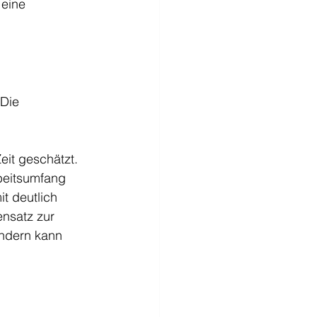
 eine 
Die 
eit geschätzt. 
beitsumfang 
t deutlich 
nsatz zur 
ondern kann 