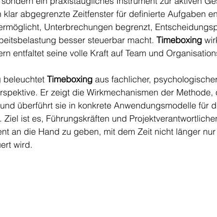
ondern ein praxistaugliches Instrument zur aktiven Ge
 klar abgegrenzte Zeitfenster für definierte Aufgaben en
ermöglicht, Unterbrechungen begrenzt, Entscheidungs
beitsbelastung besser steuerbar macht. 
Timeboxing
 wir
dern entfaltet seine volle Kraft auf Team und Organisatio
 beleuchtet 
Timeboxing
 aus fachlicher, psychologische
rspektive. Er zeigt die Wirkmechanismen der Methode, o
 und überführt sie in konkrete Anwendungsmodelle für d
 Ziel ist es, Führungskräften und Projektverantwortliche
nt an die Hand zu geben, mit dem Zeit nicht länger nur 
ert wird.