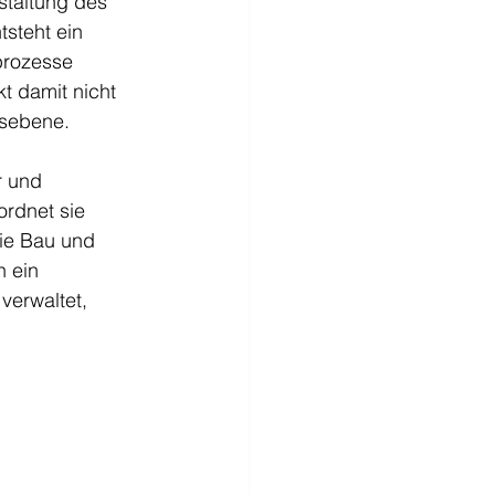
staltung des 
tsteht ein 
prozesse 
kt damit nicht 
nsebene.
r und 
rdnet sie 
ie Bau und 
n ein 
verwaltet, 