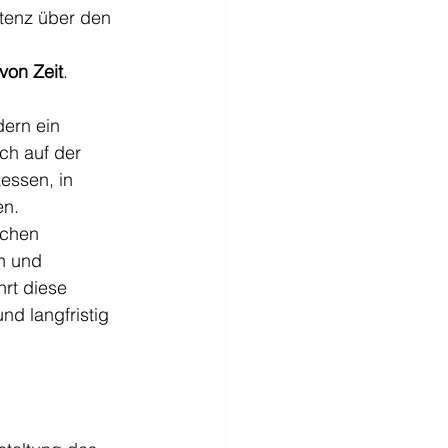
etenz über den 
von Zeit
.
dern ein 
ch auf der 
essen, in 
n. 
schen 
n und 
rt diese 
d langfristig 