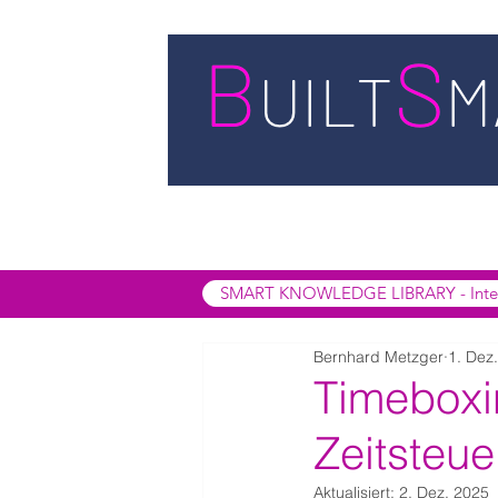
STARTSEITE
LEISTUNGEN
BUIL
SMART INSIGHTS
SMART KNOWL
SMART KNOWLEDGE LIBRARY - Interak
Bernhard Metzger
1. Dez
Timeboxi
Zeitsteu
Aktualisiert:
2. Dez. 2025