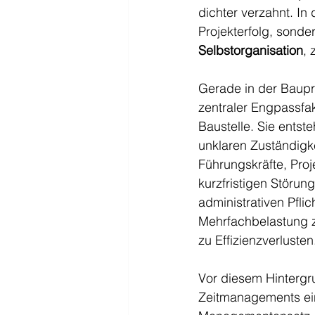
dichter verzahnt. In
Projekterfolg, sond
Selbstorganisation
, 
Gerade in der Baupra
zentraler Engpassfak
Baustelle. Sie entst
unklaren Zuständigke
Führungskräfte, Proj
kurzfristigen Störu
administrativen Pfli
Mehrfachbelastung z
zu Effizienzverlusten
Vor diesem Hintergr
Zeitmanagements ein