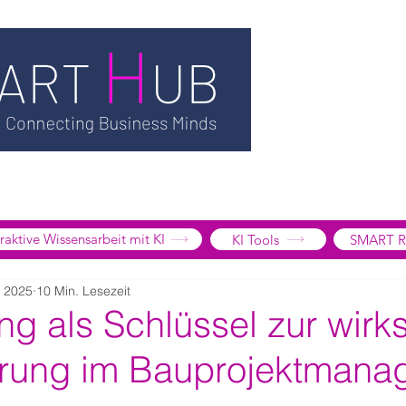
TSMART AI
MEDIATHEK
BLOG
INFORMATION
SMART
EDGE LIBRARY
SMART FOCUS
ÜBER UNS
SHOP
K
tive Wissensarbeit mit KI
KI Tools
SMART R
. 2025
10 Min. Lesezeit
ng als Schlüssel zur wir
erung im Bauprojektman