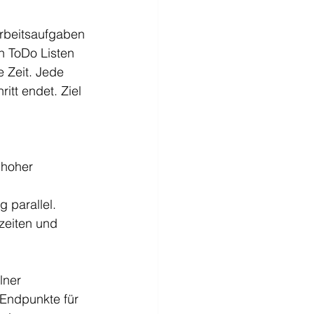
Arbeitsaufgaben 
n ToDo Listen 
 Zeit. Jede 
itt endet. Ziel 
 hoher 
parallel. 
zeiten und 
lner 
 Endpunkte für 