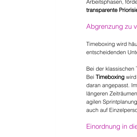
Arbeitsphasen, förde
transparente Prioris
Abgrenzung zu 
Timeboxing wird häu
entscheidenden Unte
Bei der klassischen 
Bei 
Timeboxing
 wir
daran angepasst. Im
längeren Zeiträumen,
agilen Sprintplanun
auch auf Einzelper
Einordnung in di