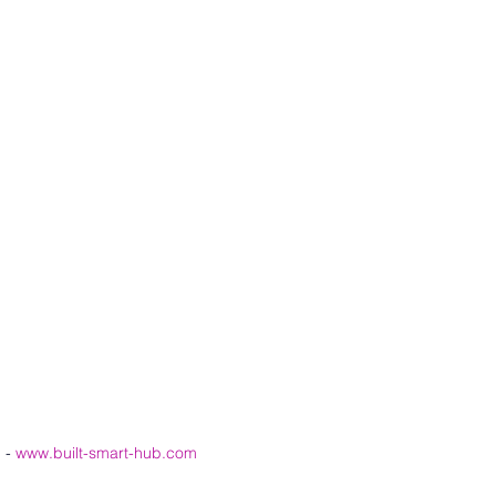
b
- 
www.built-smart-hub.com