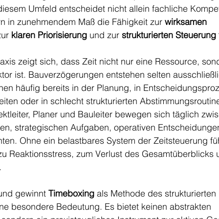
 diesem Umfeld entscheidet nicht allein fachliche Komp
ern in zunehmendem Maß die Fähigkeit zur 
wirksamen 
zur 
klaren Priorisierung
 und zur 
strukturierten Steuerung 
xis zeigt sich, dass Zeit nicht nur eine Ressource, son
tor ist. Bauverzögerungen entstehen selten ausschließli
ehen häufig bereits in der Planung, in Entscheidungsproz
iten oder in schlecht strukturierten Abstimmungsroutine
ektleiter, Planer und Bauleiter bewegen sich täglich zwi
ngen, strategischen Aufgaben, operativen Entscheidunge
chten. Ohne ein belastbares System der Zeitsteuerung füh
u Reaktionsstress, zum Verlust des Gesamtüberblicks un
.
und gewinnt 
Timeboxing
 als Methode des strukturierten 
e besondere Bedeutung. Es bietet keinen abstrakten 