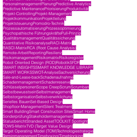
Personalmanagement
Planung
Predictive Analytics
Predictive Maintenance
Priorisierung
Produktivität
Projekt-Controlling
Projekt-Management
Projektkommunikation
Projektleitung
Projektsteuerung
Promodro-Technik
Prozessautomatisierung
Prozessoptimierung
Psychopathische Führungskräfte
Pull-Prinzip
Qualitätsmanagement
Qualitätssicherung
Quantitative Risikoanalyse
RACI-Matrix
RASCI-Matrix
RCA (Root Cause Analysis)
Remote-Arbeit
Reporting
Resilienz
Risikomanagement
Risikomatrix
Risikoregister
Robot Oriented Design (ROD)
Robotik
SFDR
SMART INSIGHTS
SMART KNOWLEDGE LIBRARY
SMART WORKS
SWOT-Analyse
Sachversicherung
Sale-and-Lease-back
Schadenaufnahme
Schadenmanagement
Schadenreserve
Schlüsselpersonen
Scope Creep
Scrum
Scrumban
Selbstbewusstsein
Selbstmanagement
Selbstorganisation
Selbstverwirklichung
Serielles Bauen
Set-Based Design
Shopfloor-Management
Silent Treatment
Smart Building
Smart Construction Sites
Smart Home
Sonderprüfung
Stakeholdermanagement
Statusbericht
Stranded Asset
TOOLKIT Spotlight
TOWS-Matrix
TVD (Target Value Design)
Target Operating Model (TOM)
Technologiestrategie
Terminmanagement
Timeboxing/Timeblocking