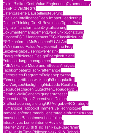
Claim-Risiken
Cost-Value-Engineering
Cybersecurity
DEEP DIVE
DIN 276
Datenbasierte Baustellensteuerung
Decision Intelligence
Deep Impact Leadership
Design Thinking
Die KI-Revolution
Digital Twins
Digitale Transformation
Digitalisierung
Dokumentenmanagement
Drei-Punkt-Schätzung
Drohnen
ESG Management
ESG-Klassifizierung
ESG-konforme Maßnahmen
EU AI Act
EVA (Earned-Value-Analyse)
Eat the Frog
Einzelvergabe
Eisenhower-Matrix
Energieeffizientes Design
Energieeffizienz
Entscheidungsmanagement
FMEA (Failure Mode and Effects Analysis
Fachkompetenz
Fachkräftemangel
Fischgräten-Diagramm
Freigabeprozess
Führungskräfteentwicklung
Führungskultur
GU-Vergabe
Gaslighting
Gebäude-Resilienz
Gebäudeschaden Gutachten
Gebäudetyp E
Gemba-Walk
Genehmigungsprozesse
Generation Alpha
Generatives Design
Großschadenregulierung
GÜ-Vergabe
HR-Strategie
Humanoide Robotik
IR
Immersive Technologien
Immobilienfonds
Immobilienstrategie
Infrastrukturbau
Innovation Bauen
Innovationsfallen
Interaktives Lernen
Interne Revision
Interner Zinsfuß (IRR)
IoT
Ishikawa-Diagramm
JIT (Just-in Time-Philosophie)
KI
KI & Robotik