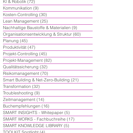
KI & Robotik
(72)
72 Beiträge
Kommunikation
(9)
9 Beiträge
Kosten-Controlling
(30)
30 Beiträge
Lean Management
(25)
25 Beiträge
Nachhaltige Baustoffe & Materialien
(9)
9 Beiträge
Organisationsentwicklung & Struktur
(60)
60 Beiträge
Planung
(45)
45 Beiträge
Produktivität
(47)
47 Beiträge
Projekt-Controlling
(45)
45 Beiträge
Projekt-Management
(82)
82 Beiträge
Qualitätssicherung
(32)
32 Beiträge
Risikomanagement
(70)
70 Beiträge
Smart Building & Net-Zero-Building
(21)
21 Beiträge
Transformation
(32)
32 Beiträge
Troubleshooting
(9)
9 Beiträge
Zeitmanagement
(14)
14 Beiträge
Buchempfehlungen
(16)
16 Beiträge
SMART INSIGHTS - Whitepaper
(5)
5 Beiträge
SMART WORKS - Fachbuchreihe
(17)
17 Beiträge
SMART KNOWLEDGE LIBRARY
(5)
5 Beiträge
TOOLKIT Spotlight
(4)
4 Beiträge