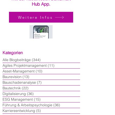
Hub App.
Weitere Infos
Kategorien
Alle Blogbeiträge
(344)
344 Beiträge
Agiles Projektmanagement
(11)
11 Beiträge
Asset-Management
(10)
10 Beiträge
Baurevision
(13)
13 Beiträge
Bauschadenanalyse
(7)
7 Beiträge
Bautechnik
(22)
22 Beiträge
Digitalisierung
(36)
36 Beiträge
ESG Management
(15)
15 Beiträge
Führung & Arbeitspsychologie
(36)
36 Beiträge
Karriereentwicklung
(5)
5 Beiträge