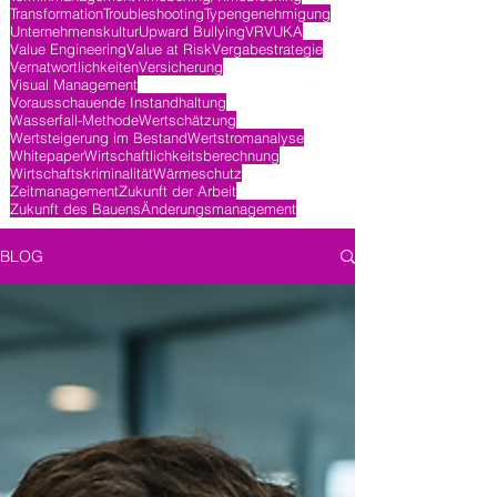
Transformation
Troubleshooting
Typengenehmigung
Unternehmenskultur
Upward Bullying
VR
VUKA
Value Engineering
Value at Risk
Vergabestrategie
Vernatwortlichkeiten
Versicherung
Visual Management
Vorausschauende Instandhaltung
Wasserfall-Methode
Wertschätzung
Wertsteigerung im Bestand
Wertstromanalyse
Whitepaper
Wirtschaftlichkeitsberechnung
Wirtschaftskriminalität
Wärmeschutz
Zeitmanagement
Zukunft der Arbeit
Zukunft des Bauens
Änderungsmanagement
BLOG