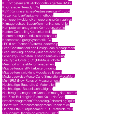
KI Kompetenzen
KI-Adoption
KI-Agenten
KI-Skill
KI-Strategie
KI-ready
KPIs
KVP (Kontinuierliches-Verbesserungs-Prinzip)
Kaizen
Kanban
Kapitalwertmethode
Karriereentwicklung
Karriereplanung
Kennzahlen
Klimagerechtes Bauen
Kommunikationsfehler
Kompetenzmanagement
Kompetenzprofile
Kosten-Controlling
Kostenkontrolle
Kostenmanagement
Kostensteuerung
Krisenbewältigung
Kybernetik
LCC
LPS (Last-Planner-System)
Leadership
Lean Construction
Lean Design
Lean Management
Lean Thinking
Lebenszyklusbetrachtung
Lebenszykluskosten
Leistungsentwicklung
Life Cycle Costs (LCC)
MR
Mauerroboter
Meeting-Formate
Mikromanagement
Mitarbeiterausfall
Mitarbeiterbindung
Mitarbeiterentwicklung
Modulares Bauen
Modulbauweise
Monte-Carlo-Simulation
Muda
Mura
Muri
NRM (New Rules of Measurement)
Nachhaltige Baustoffe & Materialien
Nachhaltiges Bauen
Nachhaltigkeit
Nachtragsmanagement
Nanodämmung
Narzissmus
Net-Zero-Building
No-Blame-Kultur
No-Code
Notfallmanagement
Offboarding
Onboarding
OpEx
Operatives Portfoliomanagement
Organisation
Ostrich-Effekt
Outplacement
PERT Methode
PMO
PU-Schaum Technologie
Pareto-Prinzip