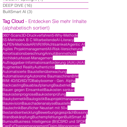
DEEP DIVE
(16)
16 Beiträge
BuiltSmart AI
(3)
3 Beiträge
Tag Cloud
- Entdecken Sie mehr Inhalte
(alphabetisch sortiert)
360°-Scans
3D-Druckverfahren
5-Why-Methode
5S-Methode
A B C Mitarbeitende
AI-Literacy
ALPEN-Methode
AR/VR/XR
Achtsamkeit
Agentic AI
Agiles Projektmanagement
All-Risk-Versicherung
Amortisationsberechnung
Annuitätenmethode
Architektur
Asset-Management
Auftraggeber-Informationsanforderung (AIA) (AIA)
Augmented Reality
Authentizität
Automatisierte Baustellenüberwachung
Automatisierung
Autonome Baumaschinen
BIM
BIM 4D/5D/6D/7D
Babyboomer - Gen. Alpha
Backcasting
Bauablaufplanung
Baubetrieb
Bauen gegen Einsamkeit
Baukosten senken
Baukostenprognose
Baukostenprüfung
Baukybernetik
Baulogistik
Bauprojektmanagement
Baurevision
Bauschadenanalyse
Baustelle
Bautechnik
Beruflicher Neustart mit 50+
Bestandsentwicklung
Bewerbungsgespräch
Bossing
Brandbekänpfung
Buchempfehlungen
BuiltSmart AI
Burnout
Business Intelligence (BI)
CSRD und SFDR
CapEx
Changemanagement
Claim-Management