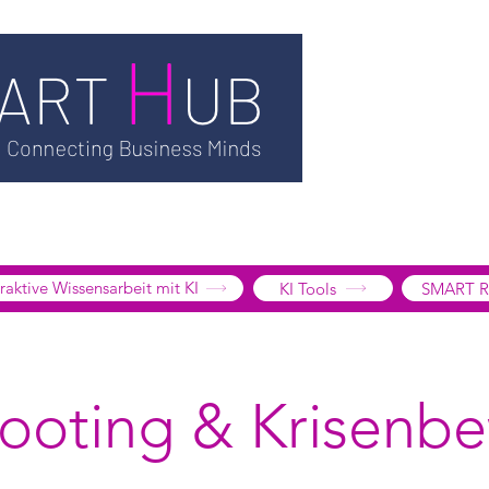
TSMART AI
MEDIATHEK
BLOG
INFORMATION
SMART
EDGE LIBRARY
SMART FOCUS
ÜBER UNS
SHOP
K
tive Wissensarbeit mit KI
KI Tools
SMART R
ooting & Krisenb