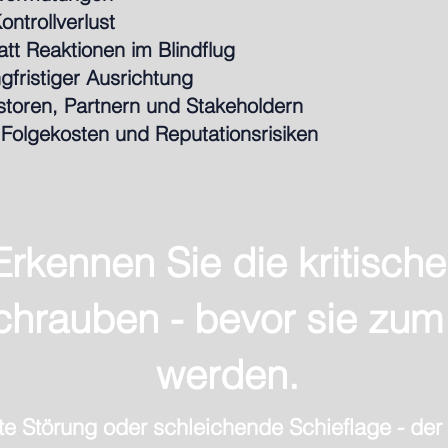
ontrollverlust
tt Reaktionen im Blindflug
ngfristiger Ausrichtung
toren, Partnern und Stakeholdern
Folgekosten und Reputationsrisiken
Erkennen Sie die kritisch
schrauben - bevor sie zum
werden.
e Störung oder schleichende Schieflage - der 