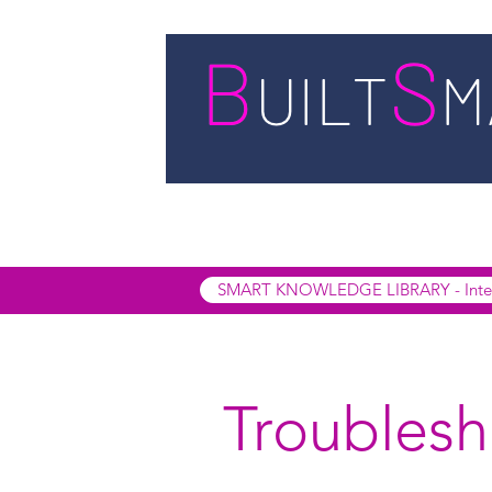
STARTSEITE
LEISTUNGEN
BUIL
SMART INSIGHTS
SMART KNOWL
SMART KNOWLEDGE LIBRARY - Interak
Troublesh