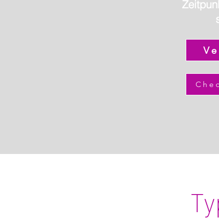
Zeitpunk
Ve
Chec
Ty