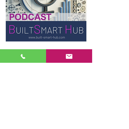
Transparenzhinweis:
Die Podcastfolgen
basieren auf redaktionell erstellten und
fachlich geprüften Beiträgen von
BuiltSmart Hub. Die Audiofassungen
werden mit künstlicher Intelligenz und
zwei synthetisch erzeugten Stimmen
erstellt. Inhalt, fachliche Prüfung und
Freigabe liegen bei Bernhard Metzger.
Transparenzhinweis:
Die Podcastfolgen
basieren auf redaktionell erstellten und
fachlich geprüften Beiträgen von
BuiltSmart Hub. Die Audiofassungen
werden mit künstlicher Intelligenz und
zwei synthetisch erzeugten Stimmen