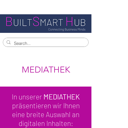
MEDIATHEK
In unserer
MEDIATHEK
präsentieren wir Ihnen
eine breite Auswahl an
digitalen Inhalten: