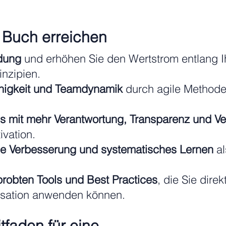
 Buch erreichen
dung
und erhöhen Sie den Wertstrom entlang I
inzipien.
higkeit und Teamdynamik
durch agile Method
ms mit mehr Verantwortung, Transparenz und Ve
vation.
che Verbesserung und systematisches Lernen
al
rprobten Tools und Best Practices
, die Sie dire
nisation anwenden können.
itfaden für eine