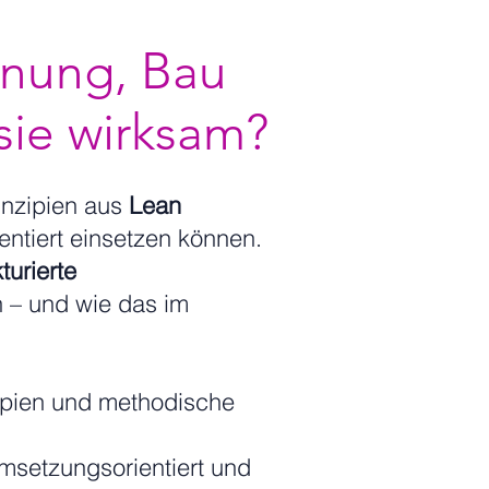
anung, Bau
sie wirksam?
inzipien aus
Lean
entiert einsetzen können.
turierte
n – und wie das im
ipien und methodische
umsetzungsorientiert und