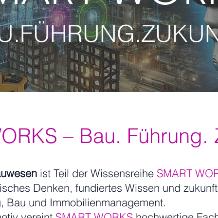
U.FÜHRUNG.ZUKUN
RKS – Bau. Führung. Z
auwesen
ist Teil der Wissensreihe
SMART WO
gisches Denken, fundiertes Wissen und zukunft
g, Bau und Immobilienmanagement.
otiv vereint
SMART WORKS
hochwertige Fach