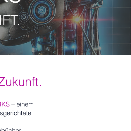
FT.
ukunft.
RKS
– einem
sgerichtete
bücher,