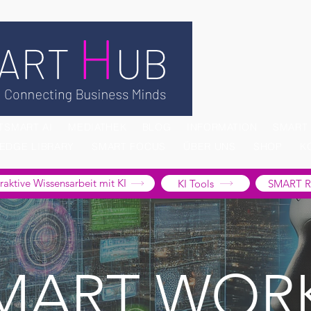
TSMART AI
MEDIATHEK
BLOG
INFORMATION
SMART
EDGE LIBRARY
SMART FOCUS
ÜBER UNS
SHOP
K
tive Wissensarbeit mit KI
KI Tools
SMART R
MART WOR