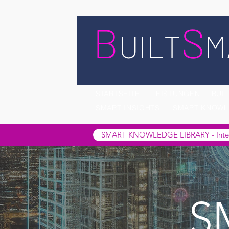
STARTSEITE
LEISTUNGEN
BUIL
SMART INSIGHTS
SMART KNOWL
SMART KNOWLEDGE LIBRARY - Interak
S