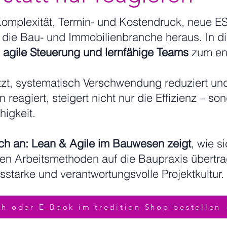
 Komplexität, Termin- und Kostendruck, neue 
rn die Bau- und Immobilienbranche heraus. In
 agile Steuerung und lernfähige Teams
zum en
t, systematisch Verschwendung reduziert und 
reagiert, steigert nicht nur die Effizienz – son
higkeit.
ch an:
Lean & Agile im Bauwesen zeigt
, wie s
n Arbeitsmethoden auf die Baupraxis übertrag
nsstarke und verantwortungsvolle Projektkultur.
h oder E-Book im tredition Shop bestellen