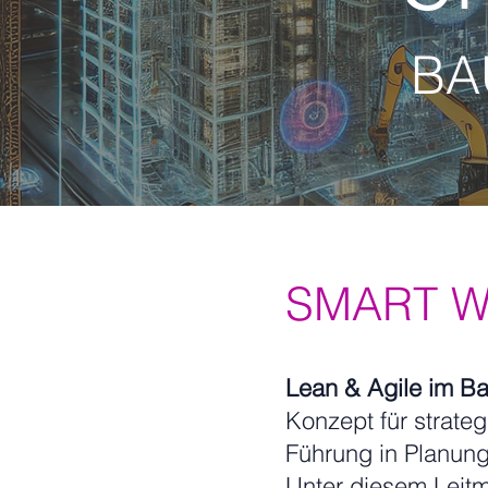
BA
SMART WO
Lean & Agile im B
Konzept für strate
Führung in Planun
Unter diesem Leitm