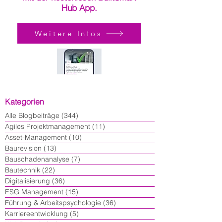
Hub App.
Weitere Infos
Kategorien
Alle Blogbeiträge
(344)
344 Beiträge
Agiles Projektmanagement
(11)
11 Beiträge
Asset-Management
(10)
10 Beiträge
Baurevision
(13)
13 Beiträge
Bauschadenanalyse
(7)
7 Beiträge
Bautechnik
(22)
22 Beiträge
Digitalisierung
(36)
36 Beiträge
ESG Management
(15)
15 Beiträge
Führung & Arbeitspsychologie
(36)
36 Beiträge
Karriereentwicklung
(5)
5 Beiträge