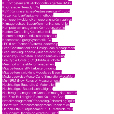
KI Kompetenzen
KI-Adoption
KI-Agenten
KI-Skill
KI-Strategie
KI-ready
KPIs
KVP (Kontinuierliches-Verbesserungs-Prinzip)
Kaizen
Kanban
Kapitalwertmethode
Karriereentwicklung
Karriereplanung
Kennzahlen
Klimagerechtes Bauen
Kommunikationsfehler
Kompetenzmanagement
Kompetenzprofile
Kosten-Controlling
Kostenkontrolle
Kostenmanagement
Kostensteuerung
Krisenbewältigung
Kybernetik
LCC
LPS (Last-Planner-System)
Leadership
Lean Construction
Lean Design
Lean Management
Lean Thinking
Lebenszyklusbetrachtung
Lebenszykluskosten
Leistungsentwicklung
Life Cycle Costs (LCC)
MR
Mauerroboter
Meeting-Formate
Mikromanagement
Mitarbeiterausfall
Mitarbeiterbindung
Mitarbeiterentwicklung
Modulares Bauen
Modulbauweise
Monte-Carlo-Simulation
Muda
Mura
Muri
NRM (New Rules of Measurement)
Nachhaltige Baustoffe & Materialien
Nachhaltiges Bauen
Nachhaltigkeit
Nachtragsmanagement
Nanodämmung
Narzissmus
Net-Zero-Building
No-Blame-Kultur
No-Code
Notfallmanagement
Offboarding
Onboarding
OpEx
Operatives Portfoliomanagement
Organisation
Ostrich-Effekt
Outplacement
PERT Methode
PMO
PU-Schaum Technologie
Pareto-Prinzip