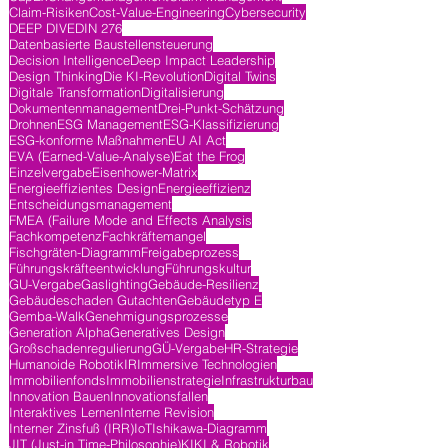
Claim-Risiken
Cost-Value-Engineering
Cybersecurity
DEEP DIVE
DIN 276
Datenbasierte Baustellensteuerung
Decision Intelligence
Deep Impact Leadership
Design Thinking
Die KI-Revolution
Digital Twins
Digitale Transformation
Digitalisierung
Dokumentenmanagement
Drei-Punkt-Schätzung
Drohnen
ESG Management
ESG-Klassifizierung
ESG-konforme Maßnahmen
EU AI Act
EVA (Earned-Value-Analyse)
Eat the Frog
Einzelvergabe
Eisenhower-Matrix
Energieeffizientes Design
Energieeffizienz
Entscheidungsmanagement
FMEA (Failure Mode and Effects Analysis
Fachkompetenz
Fachkräftemangel
Fischgräten-Diagramm
Freigabeprozess
Führungskräfteentwicklung
Führungskultur
GU-Vergabe
Gaslighting
Gebäude-Resilienz
Gebäudeschaden Gutachten
Gebäudetyp E
Gemba-Walk
Genehmigungsprozesse
Generation Alpha
Generatives Design
Großschadenregulierung
GÜ-Vergabe
HR-Strategie
Humanoide Robotik
IR
Immersive Technologien
Immobilienfonds
Immobilienstrategie
Infrastrukturbau
Innovation Bauen
Innovationsfallen
Interaktives Lernen
Interne Revision
Interner Zinsfuß (IRR)
IoT
Ishikawa-Diagramm
JIT (Just-in Time-Philosophie)
KI
KI & Robotik