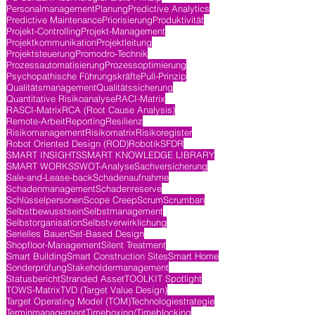
Personalmanagement
Planung
Predictive Analytics
Predictive Maintenance
Priorisierung
Produktivität
Projekt-Controlling
Projekt-Management
Projektkommunikation
Projektleitung
Projektsteuerung
Promodro-Technik
Prozessautomatisierung
Prozessoptimierung
Psychopathische Führungskräfte
Pull-Prinzip
Qualitätsmanagement
Qualitätssicherung
Quantitative Risikoanalyse
RACI-Matrix
RASCI-Matrix
RCA (Root Cause Analysis)
Remote-Arbeit
Reporting
Resilienz
Risikomanagement
Risikomatrix
Risikoregister
Robot Oriented Design (ROD)
Robotik
SFDR
SMART INSIGHTS
SMART KNOWLEDGE LIBRARY
SMART WORKS
SWOT-Analyse
Sachversicherung
Sale-and-Lease-back
Schadenaufnahme
Schadenmanagement
Schadenreserve
Schlüsselpersonen
Scope Creep
Scrum
Scrumban
Selbstbewusstsein
Selbstmanagement
Selbstorganisation
Selbstverwirklichung
Serielles Bauen
Set-Based Design
Shopfloor-Management
Silent Treatment
Smart Building
Smart Construction Sites
Smart Home
Sonderprüfung
Stakeholdermanagement
Statusbericht
Stranded Asset
TOOLKIT Spotlight
TOWS-Matrix
TVD (Target Value Design)
Target Operating Model (TOM)
Technologiestrategie
Terminmanagement
Timeboxing/Timeblocking