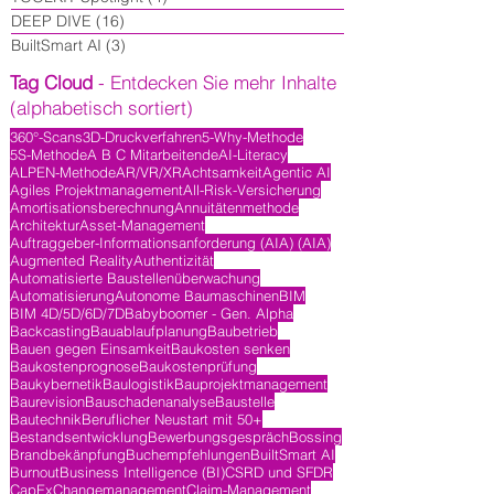
DEEP DIVE
(16)
16 Beiträge
BuiltSmart AI
(3)
3 Beiträge
Tag Cloud
- Entdecken Sie mehr Inhalte
(alphabetisch sortiert)
360°-Scans
3D-Druckverfahren
5-Why-Methode
5S-Methode
A B C Mitarbeitende
AI-Literacy
ALPEN-Methode
AR/VR/XR
Achtsamkeit
Agentic AI
Agiles Projektmanagement
All-Risk-Versicherung
Amortisationsberechnung
Annuitätenmethode
Architektur
Asset-Management
Auftraggeber-Informationsanforderung (AIA) (AIA)
Augmented Reality
Authentizität
Automatisierte Baustellenüberwachung
Automatisierung
Autonome Baumaschinen
BIM
BIM 4D/5D/6D/7D
Babyboomer - Gen. Alpha
Backcasting
Bauablaufplanung
Baubetrieb
Bauen gegen Einsamkeit
Baukosten senken
Baukostenprognose
Baukostenprüfung
Baukybernetik
Baulogistik
Bauprojektmanagement
Baurevision
Bauschadenanalyse
Baustelle
Bautechnik
Beruflicher Neustart mit 50+
Bestandsentwicklung
Bewerbungsgespräch
Bossing
Brandbekänpfung
Buchempfehlungen
BuiltSmart AI
Burnout
Business Intelligence (BI)
CSRD und SFDR
CapEx
Changemanagement
Claim-Management