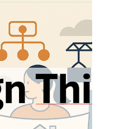
Immobilienwirtschaft
Sechs fundamentale Gesetze aus Management
und Verhaltensökonomie zeigen, wie
Führungskräfte in der Bau- und
Immobilienwirtschaft Projekte effizienter steuern,
Risiken reduzieren und nachhaltigen Erfolg
sichern. Der Beitrag verbindet Theorie mit
praxiserprobten Strategien.