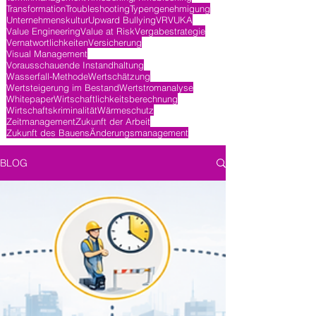
Transformation
Troubleshooting
Typengenehmigung
Unternehmenskultur
Upward Bullying
VR
VUKA
Value Engineering
Value at Risk
Vergabestrategie
Vernatwortlichkeiten
Versicherung
Visual Management
Vorausschauende Instandhaltung
Wasserfall-Methode
Wertschätzung
Wertsteigerung im Bestand
Wertstromanalyse
Whitepaper
Wirtschaftlichkeitsberechnung
Wirtschaftskriminalität
Wärmeschutz
Zeitmanagement
Zukunft der Arbeit
Zukunft des Bauens
Änderungsmanagement
BLOG