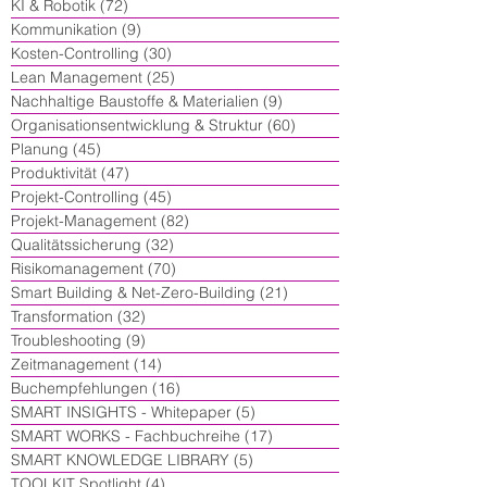
KI & Robotik
(72)
72 Beiträge
Kommunikation
(9)
9 Beiträge
Kosten-Controlling
(30)
30 Beiträge
Lean Management
(25)
25 Beiträge
Nachhaltige Baustoffe & Materialien
(9)
9 Beiträge
Organisationsentwicklung & Struktur
(60)
60 Beiträge
Planung
(45)
45 Beiträge
Produktivität
(47)
47 Beiträge
Projekt-Controlling
(45)
45 Beiträge
Projekt-Management
(82)
82 Beiträge
Qualitätssicherung
(32)
32 Beiträge
Risikomanagement
(70)
70 Beiträge
Smart Building & Net-Zero-Building
(21)
21 Beiträge
Transformation
(32)
32 Beiträge
Troubleshooting
(9)
9 Beiträge
Zeitmanagement
(14)
14 Beiträge
Buchempfehlungen
(16)
16 Beiträge
SMART INSIGHTS - Whitepaper
(5)
5 Beiträge
SMART WORKS - Fachbuchreihe
(17)
17 Beiträge
SMART KNOWLEDGE LIBRARY
(5)
5 Beiträge
TOOLKIT Spotlight
(4)
4 Beiträge