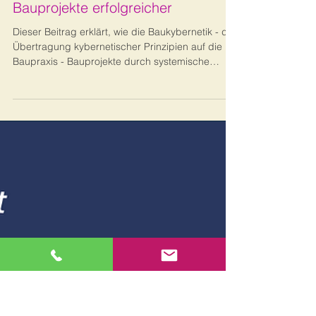
Bernhard Metzger
16. Okt. 2025
7 Min. Lesezeit
Projekt-Management
Baukybernetik in der Praxis: So
macht kybernetisches Denken
Bauprojekte erfolgreicher
Dieser Beitrag erklärt, wie die Baukybernetik - die
Übertragung kybernetischer Prinzipien auf die
Baupraxis - Bauprojekte durch systemische
Steuerung erfolgreicher macht. Er beschreibt
zentrale Methoden, Prinzipien und deren
praktische Umsetzung für mehr Effizienz und