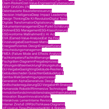
Claim-Risiken
Cost-Value-Engineering
Cybersecurity
DEEP DIVE
DIN 276
Datenbasierte Baustellensteuerung
Decision Intelligence
Deep Impact Leadership
Design Thinking
Die KI-Revolution
Digital Twins
Digitale Transformation
Digitalisierung
Dokumentenmanagement
Drei-Punkt-Schätzung
Drohnen
ESG Management
ESG-Klassifizierung
ESG-konforme Maßnahmen
EU AI Act
EVA (Earned-Value-Analyse)
Eat the Frog
Einzelvergabe
Eisenhower-Matrix
Energieeffizientes Design
Energieeffizienz
Entscheidungsmanagement
FMEA (Failure Mode and Effects Analysis
Fachkompetenz
Fachkräftemangel
Fischgräten-Diagramm
Freigabeprozess
Führungskräfteentwicklung
Führungskultur
GU-Vergabe
Gaslighting
Gebäude-Resilienz
Gebäudeschaden Gutachten
Gebäudetyp E
Gemba-Walk
Genehmigungsprozesse
Generation Alpha
Generatives Design
Großschadenregulierung
GÜ-Vergabe
HR-Strategie
Humanoide Robotik
IR
Immersive Technologien
Immobilienfonds
Immobilienstrategie
Infrastrukturbau
Innovation Bauen
Innovationsfallen
Interaktives Lernen
Interne Revision
Interner Zinsfuß (IRR)
IoT
Ishikawa-Diagramm
JIT (Just-in Time-Philosophie)
KI
KI & Robotik