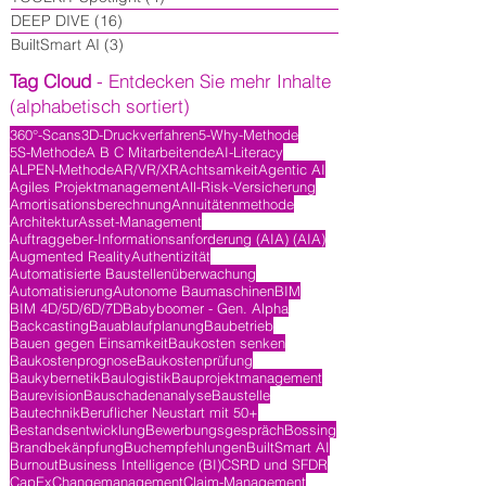
DEEP DIVE
(16)
16 Beiträge
BuiltSmart AI
(3)
3 Beiträge
Tag Cloud
- Entdecken Sie mehr Inhalte
(alphabetisch sortiert)
360°-Scans
3D-Druckverfahren
5-Why-Methode
5S-Methode
A B C Mitarbeitende
AI-Literacy
ALPEN-Methode
AR/VR/XR
Achtsamkeit
Agentic AI
Agiles Projektmanagement
All-Risk-Versicherung
Amortisationsberechnung
Annuitätenmethode
Architektur
Asset-Management
Auftraggeber-Informationsanforderung (AIA) (AIA)
Augmented Reality
Authentizität
Automatisierte Baustellenüberwachung
Automatisierung
Autonome Baumaschinen
BIM
BIM 4D/5D/6D/7D
Babyboomer - Gen. Alpha
Backcasting
Bauablaufplanung
Baubetrieb
Bauen gegen Einsamkeit
Baukosten senken
Baukostenprognose
Baukostenprüfung
Baukybernetik
Baulogistik
Bauprojektmanagement
Baurevision
Bauschadenanalyse
Baustelle
Bautechnik
Beruflicher Neustart mit 50+
Bestandsentwicklung
Bewerbungsgespräch
Bossing
Brandbekänpfung
Buchempfehlungen
BuiltSmart AI
Burnout
Business Intelligence (BI)
CSRD und SFDR
CapEx
Changemanagement
Claim-Management