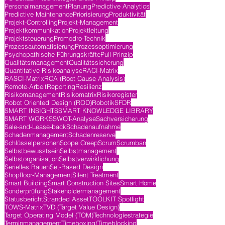
Personalmanagement
Planung
Predictive Analytics
Predictive Maintenance
Priorisierung
Produktivität
Projekt-Controlling
Projekt-Management
Projektkommunikation
Projektleitung
Projektsteuerung
Promodro-Technik
Prozessautomatisierung
Prozessoptimierung
Psychopathische Führungskräfte
Pull-Prinzip
Qualitätsmanagement
Qualitätssicherung
Quantitative Risikoanalyse
RACI-Matrix
RASCI-Matrix
RCA (Root Cause Analysis)
Remote-Arbeit
Reporting
Resilienz
Risikomanagement
Risikomatrix
Risikoregister
Robot Oriented Design (ROD)
Robotik
SFDR
SMART INSIGHTS
SMART KNOWLEDGE LIBRARY
SMART WORKS
SWOT-Analyse
Sachversicherung
Sale-and-Lease-back
Schadenaufnahme
Schadenmanagement
Schadenreserve
Schlüsselpersonen
Scope Creep
Scrum
Scrumban
Selbstbewusstsein
Selbstmanagement
Selbstorganisation
Selbstverwirklichung
Serielles Bauen
Set-Based Design
Shopfloor-Management
Silent Treatment
Smart Building
Smart Construction Sites
Smart Home
Sonderprüfung
Stakeholdermanagement
Statusbericht
Stranded Asset
TOOLKIT Spotlight
TOWS-Matrix
TVD (Target Value Design)
Target Operating Model (TOM)
Technologiestrategie
Terminmanagement
Timeboxing/Timeblocking