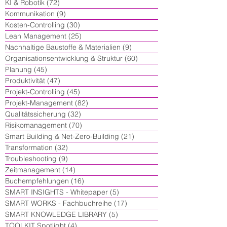
KI & Robotik
(72)
72 Beiträge
Kommunikation
(9)
9 Beiträge
Kosten-Controlling
(30)
30 Beiträge
Lean Management
(25)
25 Beiträge
Nachhaltige Baustoffe & Materialien
(9)
9 Beiträge
Organisationsentwicklung & Struktur
(60)
60 Beiträge
Planung
(45)
45 Beiträge
Produktivität
(47)
47 Beiträge
Projekt-Controlling
(45)
45 Beiträge
Projekt-Management
(82)
82 Beiträge
Qualitätssicherung
(32)
32 Beiträge
Risikomanagement
(70)
70 Beiträge
Smart Building & Net-Zero-Building
(21)
21 Beiträge
Transformation
(32)
32 Beiträge
Troubleshooting
(9)
9 Beiträge
Zeitmanagement
(14)
14 Beiträge
Buchempfehlungen
(16)
16 Beiträge
SMART INSIGHTS - Whitepaper
(5)
5 Beiträge
SMART WORKS - Fachbuchreihe
(17)
17 Beiträge
SMART KNOWLEDGE LIBRARY
(5)
5 Beiträge
TOOLKIT Spotlight
(4)
4 Beiträge