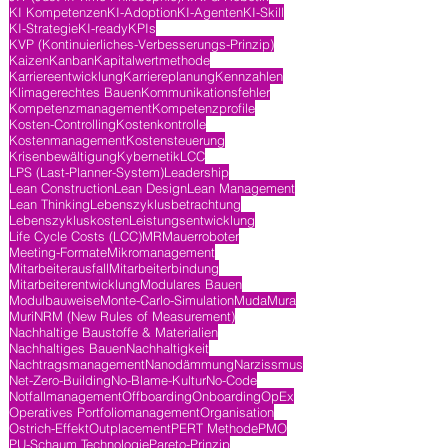
KI Kompetenzen
KI-Adoption
KI-Agenten
KI-Skill
KI-Strategie
KI-ready
KPIs
KVP (Kontinuierliches-Verbesserungs-Prinzip)
Kaizen
Kanban
Kapitalwertmethode
Karriereentwicklung
Karriereplanung
Kennzahlen
Klimagerechtes Bauen
Kommunikationsfehler
Kompetenzmanagement
Kompetenzprofile
Kosten-Controlling
Kostenkontrolle
Kostenmanagement
Kostensteuerung
Krisenbewältigung
Kybernetik
LCC
LPS (Last-Planner-System)
Leadership
Lean Construction
Lean Design
Lean Management
Lean Thinking
Lebenszyklusbetrachtung
Lebenszykluskosten
Leistungsentwicklung
Life Cycle Costs (LCC)
MR
Mauerroboter
Meeting-Formate
Mikromanagement
Mitarbeiterausfall
Mitarbeiterbindung
Mitarbeiterentwicklung
Modulares Bauen
Modulbauweise
Monte-Carlo-Simulation
Muda
Mura
Muri
NRM (New Rules of Measurement)
Nachhaltige Baustoffe & Materialien
Nachhaltiges Bauen
Nachhaltigkeit
Nachtragsmanagement
Nanodämmung
Narzissmus
Net-Zero-Building
No-Blame-Kultur
No-Code
Notfallmanagement
Offboarding
Onboarding
OpEx
Operatives Portfoliomanagement
Organisation
Ostrich-Effekt
Outplacement
PERT Methode
PMO
PU-Schaum Technologie
Pareto-Prinzip