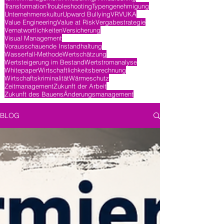
Transformation
Troubleshooting
Typengenehmigung
Unternehmenskultur
Upward Bullying
VR
VUKA
Value Engineering
Value at Risk
Vergabestrategie
Vernatwortlichkeiten
Versicherung
Visual Management
Vorausschauende Instandhaltung
Wasserfall-Methode
Wertschätzung
Wertsteigerung im Bestand
Wertstromanalyse
Whitepaper
Wirtschaftlichkeitsberechnung
Wirtschaftskriminalität
Wärmeschutz
Zeitmanagement
Zukunft der Arbeit
Zukunft des Bauens
Änderungsmanagement
BLOG