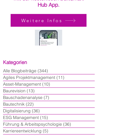
Hub App.
Weitere Infos
Kategorien
Alle Blogbeiträge
(344)
344 Beiträge
Agiles Projektmanagement
(11)
11 Beiträge
Asset-Management
(10)
10 Beiträge
Baurevision
(13)
13 Beiträge
Bauschadenanalyse
(7)
7 Beiträge
Bautechnik
(22)
22 Beiträge
Digitalisierung
(36)
36 Beiträge
ESG Management
(15)
15 Beiträge
Führung & Arbeitspsychologie
(36)
36 Beiträge
Karriereentwicklung
(5)
5 Beiträge