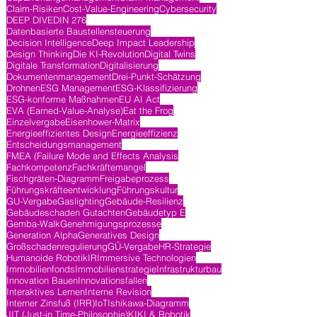
Claim-Risiken
Cost-Value-Engineering
Cybersecurity
DEEP DIVE
DIN 276
Datenbasierte Baustellensteuerung
Decision Intelligence
Deep Impact Leadership
Design Thinking
Die KI-Revolution
Digital Twins
Digitale Transformation
Digitalisierung
Dokumentenmanagement
Drei-Punkt-Schätzung
Drohnen
ESG Management
ESG-Klassifizierung
ESG-konforme Maßnahmen
EU AI Act
EVA (Earned-Value-Analyse)
Eat the Frog
Einzelvergabe
Eisenhower-Matrix
Energieeffizientes Design
Energieeffizienz
Entscheidungsmanagement
FMEA (Failure Mode and Effects Analysis
Fachkompetenz
Fachkräftemangel
Fischgräten-Diagramm
Freigabeprozess
Führungskräfteentwicklung
Führungskultur
GU-Vergabe
Gaslighting
Gebäude-Resilienz
Gebäudeschaden Gutachten
Gebäudetyp E
Gemba-Walk
Genehmigungsprozesse
Generation Alpha
Generatives Design
Großschadenregulierung
GÜ-Vergabe
HR-Strategie
Humanoide Robotik
IR
Immersive Technologien
Immobilienfonds
Immobilienstrategie
Infrastrukturbau
Innovation Bauen
Innovationsfallen
Interaktives Lernen
Interne Revision
Interner Zinsfuß (IRR)
IoT
Ishikawa-Diagramm
JIT (Just-in Time-Philosophie)
KI
KI & Robotik