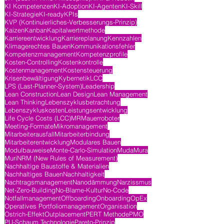
KI Kompetenzen
KI-Adoption
KI-Agenten
KI-Skill
KI-Strategie
KI-ready
KPIs
KVP (Kontinuierliches-Verbesserungs-Prinzip)
Kaizen
Kanban
Kapitalwertmethode
Karriereentwicklung
Karriereplanung
Kennzahlen
Klimagerechtes Bauen
Kommunikationsfehler
Kompetenzmanagement
Kompetenzprofile
Kosten-Controlling
Kostenkontrolle
Kostenmanagement
Kostensteuerung
Krisenbewältigung
Kybernetik
LCC
LPS (Last-Planner-System)
Leadership
Lean Construction
Lean Design
Lean Management
Lean Thinking
Lebenszyklusbetrachtung
Lebenszykluskosten
Leistungsentwicklung
Life Cycle Costs (LCC)
MR
Mauerroboter
Meeting-Formate
Mikromanagement
Mitarbeiterausfall
Mitarbeiterbindung
Mitarbeiterentwicklung
Modulares Bauen
Modulbauweise
Monte-Carlo-Simulation
Muda
Mura
Muri
NRM (New Rules of Measurement)
Nachhaltige Baustoffe & Materialien
Nachhaltiges Bauen
Nachhaltigkeit
Nachtragsmanagement
Nanodämmung
Narzissmus
Net-Zero-Building
No-Blame-Kultur
No-Code
Notfallmanagement
Offboarding
Onboarding
OpEx
Operatives Portfoliomanagement
Organisation
Ostrich-Effekt
Outplacement
PERT Methode
PMO
PU-Schaum Technologie
Pareto-Prinzip