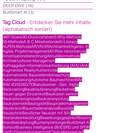
DEEP DIVE
(16)
16 Beiträge
BuiltSmart AI
(3)
3 Beiträge
Tag Cloud
- Entdecken Sie mehr Inhalte
(alphabetisch sortiert)
360°-Scans
3D-Druckverfahren
5-Why-Methode
5S-Methode
A B C Mitarbeitende
AI-Literacy
ALPEN-Methode
AR/VR/XR
Achtsamkeit
Agentic AI
Agiles Projektmanagement
All-Risk-Versicherung
Amortisationsberechnung
Annuitätenmethode
Architektur
Asset-Management
Auftraggeber-Informationsanforderung (AIA) (AIA)
Augmented Reality
Authentizität
Automatisierte Baustellenüberwachung
Automatisierung
Autonome Baumaschinen
BIM
BIM 4D/5D/6D/7D
Babyboomer - Gen. Alpha
Backcasting
Bauablaufplanung
Baubetrieb
Bauen gegen Einsamkeit
Baukosten senken
Baukostenprognose
Baukostenprüfung
Baukybernetik
Baulogistik
Bauprojektmanagement
Baurevision
Bauschadenanalyse
Baustelle
Bautechnik
Beruflicher Neustart mit 50+
Bestandsentwicklung
Bewerbungsgespräch
Bossing
Brandbekänpfung
Buchempfehlungen
BuiltSmart AI
Burnout
Business Intelligence (BI)
CSRD und SFDR
CapEx
Changemanagement
Claim-Management