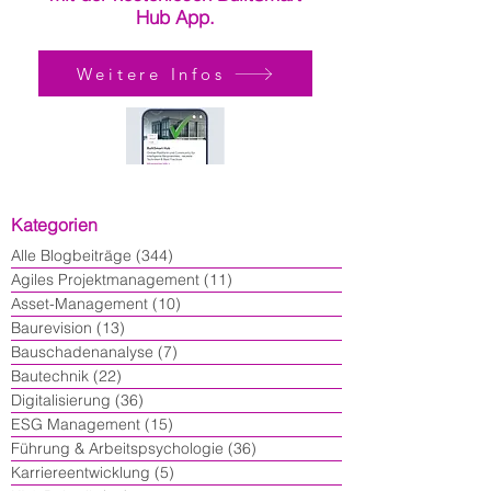
Hub App.
Weitere Infos
Kategorien
Alle Blogbeiträge
(344)
344 Beiträge
Agiles Projektmanagement
(11)
11 Beiträge
Asset-Management
(10)
10 Beiträge
Baurevision
(13)
13 Beiträge
Bauschadenanalyse
(7)
7 Beiträge
Bautechnik
(22)
22 Beiträge
Digitalisierung
(36)
36 Beiträge
ESG Management
(15)
15 Beiträge
Führung & Arbeitspsychologie
(36)
36 Beiträge
Karriereentwicklung
(5)
5 Beiträge