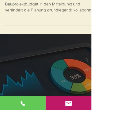
22. Juli 2025
15 Min. Lesezeit
Kosten-Controlling
Target Value Design (TVD) -
Kosteneffizientes Bauen mit
maximalem Kundennutzen
Target Value Design (TVD) stellt das
Bauprojektbudget in den Mittelpunkt und
verändert die Planung grundlegend: kollaborativ,
wertorientiert und effizient. Erfahre, wie TVD dein
Bauprojekt smarter und wirtschaftlicher macht.