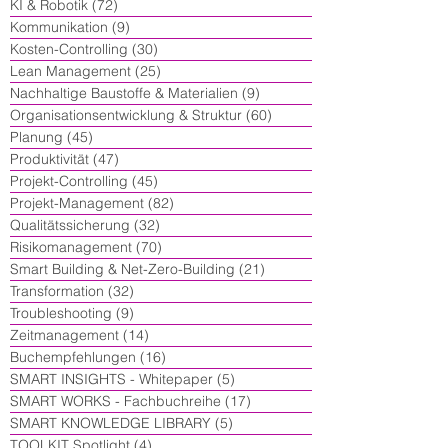
KI & Robotik
(72)
72 Beiträge
Kommunikation
(9)
9 Beiträge
Kosten-Controlling
(30)
30 Beiträge
Lean Management
(25)
25 Beiträge
Nachhaltige Baustoffe & Materialien
(9)
9 Beiträge
Organisationsentwicklung & Struktur
(60)
60 Beiträge
Planung
(45)
45 Beiträge
Produktivität
(47)
47 Beiträge
Projekt-Controlling
(45)
45 Beiträge
Projekt-Management
(82)
82 Beiträge
Qualitätssicherung
(32)
32 Beiträge
Risikomanagement
(70)
70 Beiträge
Smart Building & Net-Zero-Building
(21)
21 Beiträge
Transformation
(32)
32 Beiträge
Troubleshooting
(9)
9 Beiträge
Zeitmanagement
(14)
14 Beiträge
Buchempfehlungen
(16)
16 Beiträge
SMART INSIGHTS - Whitepaper
(5)
5 Beiträge
SMART WORKS - Fachbuchreihe
(17)
17 Beiträge
SMART KNOWLEDGE LIBRARY
(5)
5 Beiträge
TOOLKIT Spotlight
(4)
4 Beiträge