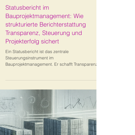
Bernhard Metzger
30. Okt. 2025
7 Min. Lesezeit
Projekt-Management
Statusbericht im
Bauprojektmanagement: Wie
strukturierte Berichterstattung
Transparenz, Steuerung und
Projekterfolg sichert
Ein Statusbericht ist das zentrale
Steuerungsinstrument im
Bauprojektmanagement. Er schafft Transparenz,
zeigt Abweichungen frühzeitig auf und unterstützt
fundierte Entscheidungen. Dieser Beitrag erklärt
Aufbau, Nutzen und Best Practices für
wirkungsvolle Statusberichte in Bauprojekten.