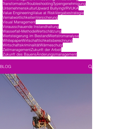
Transformation
Troubleshooting
Typengenehmigung
Unternehmenskultur
Upward Bullying
VR
VUKA
Value Engineering
Value at Risk
Vergabestrategie
Vernatwortlichkeiten
Versicherung
Visual Management
Vorausschauende Instandhaltung
Wasserfall-Methode
Wertschätzung
Wertsteigerung im Bestand
Wertstromanalyse
Whitepaper
Wirtschaftlichkeitsberechnung
Wirtschaftskriminalität
Wärmeschutz
Zeitmanagement
Zukunft der Arbeit
Zukunft des Bauens
Änderungsmanagement
BLOG