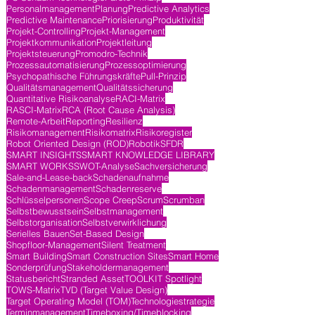
Personalmanagement
Planung
Predictive Analytics
Predictive Maintenance
Priorisierung
Produktivität
Projekt-Controlling
Projekt-Management
Projektkommunikation
Projektleitung
Projektsteuerung
Promodro-Technik
Prozessautomatisierung
Prozessoptimierung
Psychopathische Führungskräfte
Pull-Prinzip
Qualitätsmanagement
Qualitätssicherung
Quantitative Risikoanalyse
RACI-Matrix
RASCI-Matrix
RCA (Root Cause Analysis)
Remote-Arbeit
Reporting
Resilienz
Risikomanagement
Risikomatrix
Risikoregister
Robot Oriented Design (ROD)
Robotik
SFDR
SMART INSIGHTS
SMART KNOWLEDGE LIBRARY
SMART WORKS
SWOT-Analyse
Sachversicherung
Sale-and-Lease-back
Schadenaufnahme
Schadenmanagement
Schadenreserve
Schlüsselpersonen
Scope Creep
Scrum
Scrumban
Selbstbewusstsein
Selbstmanagement
Selbstorganisation
Selbstverwirklichung
Serielles Bauen
Set-Based Design
Shopfloor-Management
Silent Treatment
Smart Building
Smart Construction Sites
Smart Home
Sonderprüfung
Stakeholdermanagement
Statusbericht
Stranded Asset
TOOLKIT Spotlight
TOWS-Matrix
TVD (Target Value Design)
Target Operating Model (TOM)
Technologiestrategie
Terminmanagement
Timeboxing/Timeblocking