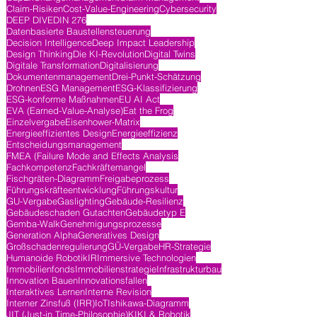
Claim-Risiken
Cost-Value-Engineering
Cybersecurity
DEEP DIVE
DIN 276
Datenbasierte Baustellensteuerung
Decision Intelligence
Deep Impact Leadership
Design Thinking
Die KI-Revolution
Digital Twins
Digitale Transformation
Digitalisierung
Dokumentenmanagement
Drei-Punkt-Schätzung
Drohnen
ESG Management
ESG-Klassifizierung
ESG-konforme Maßnahmen
EU AI Act
EVA (Earned-Value-Analyse)
Eat the Frog
Einzelvergabe
Eisenhower-Matrix
Energieeffizientes Design
Energieeffizienz
Entscheidungsmanagement
FMEA (Failure Mode and Effects Analysis
Fachkompetenz
Fachkräftemangel
Fischgräten-Diagramm
Freigabeprozess
Führungskräfteentwicklung
Führungskultur
GU-Vergabe
Gaslighting
Gebäude-Resilienz
Gebäudeschaden Gutachten
Gebäudetyp E
Gemba-Walk
Genehmigungsprozesse
Generation Alpha
Generatives Design
Großschadenregulierung
GÜ-Vergabe
HR-Strategie
Humanoide Robotik
IR
Immersive Technologien
Immobilienfonds
Immobilienstrategie
Infrastrukturbau
Innovation Bauen
Innovationsfallen
Interaktives Lernen
Interne Revision
Interner Zinsfuß (IRR)
IoT
Ishikawa-Diagramm
JIT (Just-in Time-Philosophie)
KI
KI & Robotik