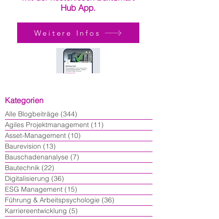
Hub App.
Weitere Infos
Kategorien
Alle Blogbeiträge
(344)
344 Beiträge
Agiles Projektmanagement
(11)
11 Beiträge
Asset-Management
(10)
10 Beiträge
Baurevision
(13)
13 Beiträge
Bauschadenanalyse
(7)
7 Beiträge
Bautechnik
(22)
22 Beiträge
Digitalisierung
(36)
36 Beiträge
ESG Management
(15)
15 Beiträge
Führung & Arbeitspsychologie
(36)
36 Beiträge
Karriereentwicklung
(5)
5 Beiträge