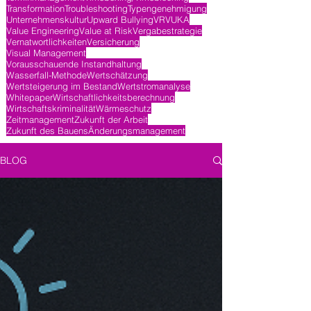
Transformation
Troubleshooting
Typengenehmigung
Unternehmenskultur
Upward Bullying
VR
VUKA
Value Engineering
Value at Risk
Vergabestrategie
Vernatwortlichkeiten
Versicherung
Visual Management
Vorausschauende Instandhaltung
Wasserfall-Methode
Wertschätzung
Wertsteigerung im Bestand
Wertstromanalyse
Whitepaper
Wirtschaftlichkeitsberechnung
Wirtschaftskriminalität
Wärmeschutz
Zeitmanagement
Zukunft der Arbeit
Zukunft des Bauens
Änderungsmanagement
BLOG