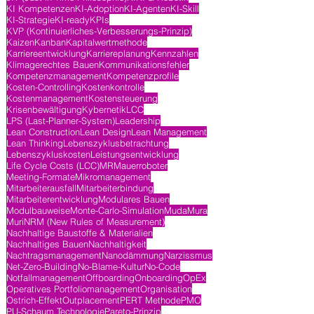
KI Kompetenzen
KI-Adoption
KI-Agenten
KI-Skill
KI-Strategie
KI-ready
KPIs
KVP (Kontinuierliches-Verbesserungs-Prinzip)
Kaizen
Kanban
Kapitalwertmethode
Karriereentwicklung
Karriereplanung
Kennzahlen
Klimagerechtes Bauen
Kommunikationsfehler
Kompetenzmanagement
Kompetenzprofile
Kosten-Controlling
Kostenkontrolle
Kostenmanagement
Kostensteuerung
Krisenbewältigung
Kybernetik
LCC
LPS (Last-Planner-System)
Leadership
Lean Construction
Lean Design
Lean Management
Lean Thinking
Lebenszyklusbetrachtung
Lebenszykluskosten
Leistungsentwicklung
Life Cycle Costs (LCC)
MR
Mauerroboter
Meeting-Formate
Mikromanagement
Mitarbeiterausfall
Mitarbeiterbindung
Mitarbeiterentwicklung
Modulares Bauen
Modulbauweise
Monte-Carlo-Simulation
Muda
Mura
Muri
NRM (New Rules of Measurement)
Nachhaltige Baustoffe & Materialien
Nachhaltiges Bauen
Nachhaltigkeit
Nachtragsmanagement
Nanodämmung
Narzissmus
Net-Zero-Building
No-Blame-Kultur
No-Code
Notfallmanagement
Offboarding
Onboarding
OpEx
Operatives Portfoliomanagement
Organisation
Ostrich-Effekt
Outplacement
PERT Methode
PMO
PU-Schaum Technologie
Pareto-Prinzip