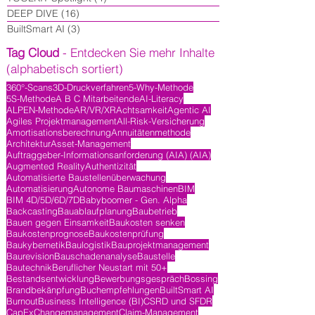
DEEP DIVE
(16)
16 Beiträge
BuiltSmart AI
(3)
3 Beiträge
Tag Cloud
- Entdecken Sie mehr Inhalte
(alphabetisch sortiert)
360°-Scans
3D-Druckverfahren
5-Why-Methode
5S-Methode
A B C Mitarbeitende
AI-Literacy
ALPEN-Methode
AR/VR/XR
Achtsamkeit
Agentic AI
Agiles Projektmanagement
All-Risk-Versicherung
Amortisationsberechnung
Annuitätenmethode
Architektur
Asset-Management
Auftraggeber-Informationsanforderung (AIA) (AIA)
Augmented Reality
Authentizität
Automatisierte Baustellenüberwachung
Automatisierung
Autonome Baumaschinen
BIM
BIM 4D/5D/6D/7D
Babyboomer - Gen. Alpha
Backcasting
Bauablaufplanung
Baubetrieb
Bauen gegen Einsamkeit
Baukosten senken
Baukostenprognose
Baukostenprüfung
Baukybernetik
Baulogistik
Bauprojektmanagement
Baurevision
Bauschadenanalyse
Baustelle
Bautechnik
Beruflicher Neustart mit 50+
Bestandsentwicklung
Bewerbungsgespräch
Bossing
Brandbekänpfung
Buchempfehlungen
BuiltSmart AI
Burnout
Business Intelligence (BI)
CSRD und SFDR
CapEx
Changemanagement
Claim-Management