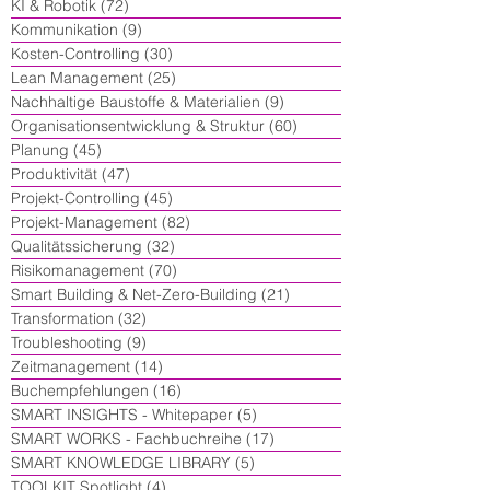
KI & Robotik
(72)
72 Beiträge
Kommunikation
(9)
9 Beiträge
Kosten-Controlling
(30)
30 Beiträge
Lean Management
(25)
25 Beiträge
Nachhaltige Baustoffe & Materialien
(9)
9 Beiträge
Organisationsentwicklung & Struktur
(60)
60 Beiträge
Planung
(45)
45 Beiträge
Produktivität
(47)
47 Beiträge
Projekt-Controlling
(45)
45 Beiträge
Projekt-Management
(82)
82 Beiträge
Qualitätssicherung
(32)
32 Beiträge
Risikomanagement
(70)
70 Beiträge
Smart Building & Net-Zero-Building
(21)
21 Beiträge
Transformation
(32)
32 Beiträge
Troubleshooting
(9)
9 Beiträge
Zeitmanagement
(14)
14 Beiträge
Buchempfehlungen
(16)
16 Beiträge
SMART INSIGHTS - Whitepaper
(5)
5 Beiträge
SMART WORKS - Fachbuchreihe
(17)
17 Beiträge
SMART KNOWLEDGE LIBRARY
(5)
5 Beiträge
TOOLKIT Spotlight
(4)
4 Beiträge