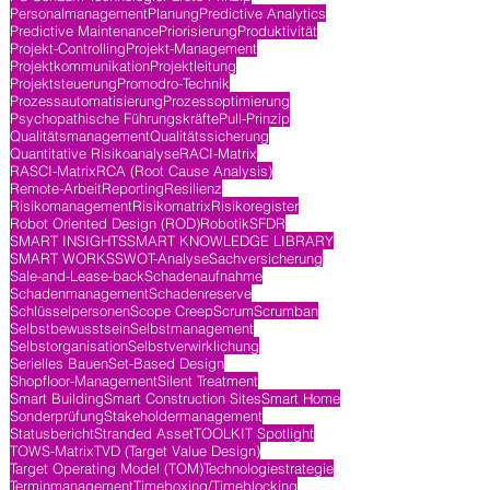
Personalmanagement
Planung
Predictive Analytics
Predictive Maintenance
Priorisierung
Produktivität
Projekt-Controlling
Projekt-Management
Projektkommunikation
Projektleitung
Projektsteuerung
Promodro-Technik
Prozessautomatisierung
Prozessoptimierung
Psychopathische Führungskräfte
Pull-Prinzip
Qualitätsmanagement
Qualitätssicherung
Quantitative Risikoanalyse
RACI-Matrix
RASCI-Matrix
RCA (Root Cause Analysis)
Remote-Arbeit
Reporting
Resilienz
Risikomanagement
Risikomatrix
Risikoregister
Robot Oriented Design (ROD)
Robotik
SFDR
SMART INSIGHTS
SMART KNOWLEDGE LIBRARY
SMART WORKS
SWOT-Analyse
Sachversicherung
Sale-and-Lease-back
Schadenaufnahme
Schadenmanagement
Schadenreserve
Schlüsselpersonen
Scope Creep
Scrum
Scrumban
Selbstbewusstsein
Selbstmanagement
Selbstorganisation
Selbstverwirklichung
Serielles Bauen
Set-Based Design
Shopfloor-Management
Silent Treatment
Smart Building
Smart Construction Sites
Smart Home
Sonderprüfung
Stakeholdermanagement
Statusbericht
Stranded Asset
TOOLKIT Spotlight
TOWS-Matrix
TVD (Target Value Design)
Target Operating Model (TOM)
Technologiestrategie
Terminmanagement
Timeboxing/Timeblocking