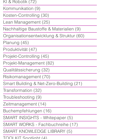
KI & Robotik
(72)
72 Beiträge
Kommunikation
(9)
9 Beiträge
Kosten-Controlling
(30)
30 Beiträge
Lean Management
(25)
25 Beiträge
Nachhaltige Baustoffe & Materialien
(9)
9 Beiträge
Organisationsentwicklung & Struktur
(60)
60 Beiträge
Planung
(45)
45 Beiträge
Produktivität
(47)
47 Beiträge
Projekt-Controlling
(45)
45 Beiträge
Projekt-Management
(82)
82 Beiträge
Qualitätssicherung
(32)
32 Beiträge
Risikomanagement
(70)
70 Beiträge
Smart Building & Net-Zero-Building
(21)
21 Beiträge
Transformation
(32)
32 Beiträge
Troubleshooting
(9)
9 Beiträge
Zeitmanagement
(14)
14 Beiträge
Buchempfehlungen
(16)
16 Beiträge
SMART INSIGHTS - Whitepaper
(5)
5 Beiträge
SMART WORKS - Fachbuchreihe
(17)
17 Beiträge
SMART KNOWLEDGE LIBRARY
(5)
5 Beiträge
TOOLKIT Spotlight
(4)
4 Beiträge