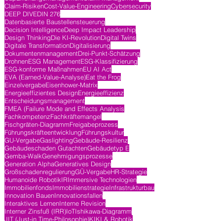
Claim-Risiken
Cost-Value-Engineering
Cybersecurity
DEEP DIVE
DIN 276
Datenbasierte Baustellensteuerung
Decision Intelligence
Deep Impact Leadership
Design Thinking
Die KI-Revolution
Digital Twins
Digitale Transformation
Digitalisierung
Dokumentenmanagement
Drei-Punkt-Schätzung
Drohnen
ESG Management
ESG-Klassifizierung
ESG-konforme Maßnahmen
EU AI Act
EVA (Earned-Value-Analyse)
Eat the Frog
Einzelvergabe
Eisenhower-Matrix
Energieeffizientes Design
Energieeffizienz
Entscheidungsmanagement
FMEA (Failure Mode and Effects Analysis
Fachkompetenz
Fachkräftemangel
Fischgräten-Diagramm
Freigabeprozess
Führungskräfteentwicklung
Führungskultur
GU-Vergabe
Gaslighting
Gebäude-Resilienz
Gebäudeschaden Gutachten
Gebäudetyp E
Gemba-Walk
Genehmigungsprozesse
Generation Alpha
Generatives Design
Großschadenregulierung
GÜ-Vergabe
HR-Strategie
Humanoide Robotik
IR
Immersive Technologien
Immobilienfonds
Immobilienstrategie
Infrastrukturbau
Innovation Bauen
Innovationsfallen
Interaktives Lernen
Interne Revision
Interner Zinsfuß (IRR)
IoT
Ishikawa-Diagramm
JIT (Just-in Time-Philosophie)
KI
KI & Robotik