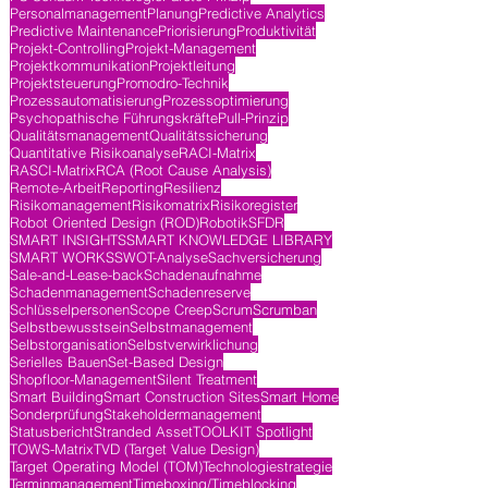
Personalmanagement
Planung
Predictive Analytics
Predictive Maintenance
Priorisierung
Produktivität
Projekt-Controlling
Projekt-Management
Projektkommunikation
Projektleitung
Projektsteuerung
Promodro-Technik
Prozessautomatisierung
Prozessoptimierung
Psychopathische Führungskräfte
Pull-Prinzip
Qualitätsmanagement
Qualitätssicherung
Quantitative Risikoanalyse
RACI-Matrix
RASCI-Matrix
RCA (Root Cause Analysis)
Remote-Arbeit
Reporting
Resilienz
Risikomanagement
Risikomatrix
Risikoregister
Robot Oriented Design (ROD)
Robotik
SFDR
SMART INSIGHTS
SMART KNOWLEDGE LIBRARY
SMART WORKS
SWOT-Analyse
Sachversicherung
Sale-and-Lease-back
Schadenaufnahme
Schadenmanagement
Schadenreserve
Schlüsselpersonen
Scope Creep
Scrum
Scrumban
Selbstbewusstsein
Selbstmanagement
Selbstorganisation
Selbstverwirklichung
Serielles Bauen
Set-Based Design
Shopfloor-Management
Silent Treatment
Smart Building
Smart Construction Sites
Smart Home
Sonderprüfung
Stakeholdermanagement
Statusbericht
Stranded Asset
TOOLKIT Spotlight
TOWS-Matrix
TVD (Target Value Design)
Target Operating Model (TOM)
Technologiestrategie
Terminmanagement
Timeboxing/Timeblocking