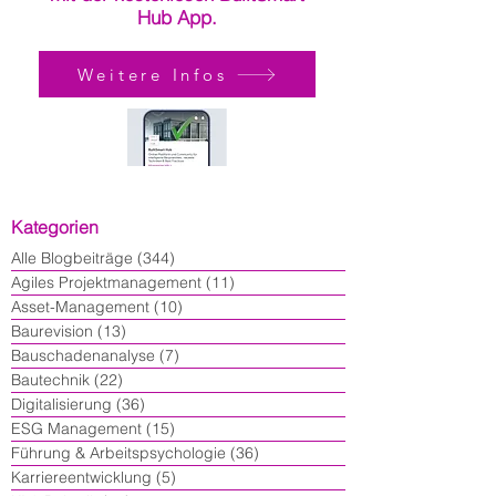
Hub App.
Weitere Infos
Kategorien
Alle Blogbeiträge
(344)
344 Beiträge
Agiles Projektmanagement
(11)
11 Beiträge
Asset-Management
(10)
10 Beiträge
Baurevision
(13)
13 Beiträge
Bauschadenanalyse
(7)
7 Beiträge
Bautechnik
(22)
22 Beiträge
Digitalisierung
(36)
36 Beiträge
ESG Management
(15)
15 Beiträge
Führung & Arbeitspsychologie
(36)
36 Beiträge
Karriereentwicklung
(5)
5 Beiträge