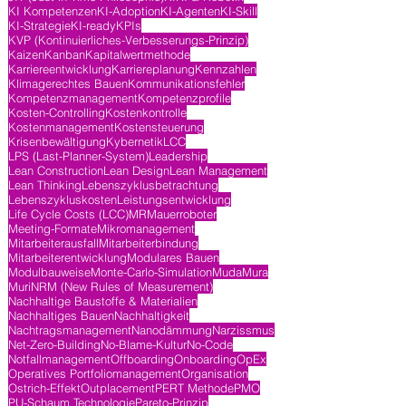
KI Kompetenzen
KI-Adoption
KI-Agenten
KI-Skill
KI-Strategie
KI-ready
KPIs
KVP (Kontinuierliches-Verbesserungs-Prinzip)
Kaizen
Kanban
Kapitalwertmethode
Karriereentwicklung
Karriereplanung
Kennzahlen
Klimagerechtes Bauen
Kommunikationsfehler
Kompetenzmanagement
Kompetenzprofile
Kosten-Controlling
Kostenkontrolle
Kostenmanagement
Kostensteuerung
Krisenbewältigung
Kybernetik
LCC
LPS (Last-Planner-System)
Leadership
Lean Construction
Lean Design
Lean Management
Lean Thinking
Lebenszyklusbetrachtung
Lebenszykluskosten
Leistungsentwicklung
Life Cycle Costs (LCC)
MR
Mauerroboter
Meeting-Formate
Mikromanagement
Mitarbeiterausfall
Mitarbeiterbindung
Mitarbeiterentwicklung
Modulares Bauen
Modulbauweise
Monte-Carlo-Simulation
Muda
Mura
Muri
NRM (New Rules of Measurement)
Nachhaltige Baustoffe & Materialien
Nachhaltiges Bauen
Nachhaltigkeit
Nachtragsmanagement
Nanodämmung
Narzissmus
Net-Zero-Building
No-Blame-Kultur
No-Code
Notfallmanagement
Offboarding
Onboarding
OpEx
Operatives Portfoliomanagement
Organisation
Ostrich-Effekt
Outplacement
PERT Methode
PMO
PU-Schaum Technologie
Pareto-Prinzip