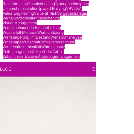
Transformation
Troubleshooting
Typengenehmigung
Unternehmenskultur
Upward Bullying
VR
VUKA
Value Engineering
Value at Risk
Vergabestrategie
Vernatwortlichkeiten
Versicherung
Visual Management
Vorausschauende Instandhaltung
Wasserfall-Methode
Wertschätzung
Wertsteigerung im Bestand
Wertstromanalyse
Whitepaper
Wirtschaftlichkeitsberechnung
Wirtschaftskriminalität
Wärmeschutz
Zeitmanagement
Zukunft der Arbeit
Zukunft des Bauens
Änderungsmanagement
BLOG