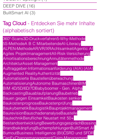
DEEP DIVE
(16)
16 Beiträge
BuiltSmart AI
(3)
3 Beiträge
Tag Cloud
- Entdecken Sie mehr Inhalte
(alphabetisch sortiert)
360°-Scans
3D-Druckverfahren
5-Why-Methode
5S-Methode
A B C Mitarbeitende
AI-Literacy
ALPEN-Methode
AR/VR/XR
Achtsamkeit
Agentic AI
Agiles Projektmanagement
All-Risk-Versicherung
Amortisationsberechnung
Annuitätenmethode
Architektur
Asset-Management
Auftraggeber-Informationsanforderung (AIA) (AIA)
Augmented Reality
Authentizität
Automatisierte Baustellenüberwachung
Automatisierung
Autonome Baumaschinen
BIM
BIM 4D/5D/6D/7D
Babyboomer - Gen. Alpha
Backcasting
Bauablaufplanung
Baubetrieb
Bauen gegen Einsamkeit
Baukosten senken
Baukostenprognose
Baukostenprüfung
Baukybernetik
Baulogistik
Bauprojektmanagement
Baurevision
Bauschadenanalyse
Baustelle
Bautechnik
Beruflicher Neustart mit 50+
Bestandsentwicklung
Bewerbungsgespräch
Bossing
Brandbekänpfung
Buchempfehlungen
BuiltSmart AI
Burnout
Business Intelligence (BI)
CSRD und SFDR
CapEx
Changemanagement
Claim-Management