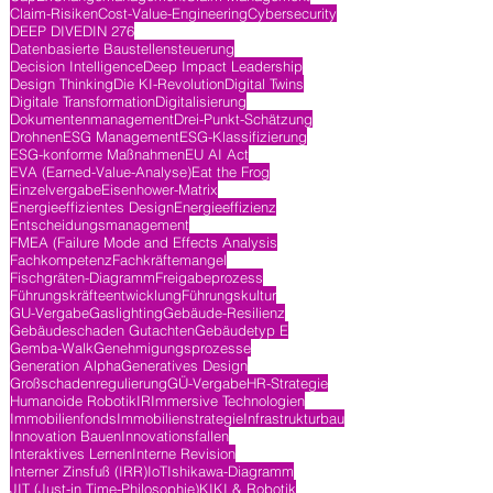
Claim-Risiken
Cost-Value-Engineering
Cybersecurity
DEEP DIVE
DIN 276
Datenbasierte Baustellensteuerung
Decision Intelligence
Deep Impact Leadership
Design Thinking
Die KI-Revolution
Digital Twins
Digitale Transformation
Digitalisierung
Dokumentenmanagement
Drei-Punkt-Schätzung
Drohnen
ESG Management
ESG-Klassifizierung
ESG-konforme Maßnahmen
EU AI Act
EVA (Earned-Value-Analyse)
Eat the Frog
Einzelvergabe
Eisenhower-Matrix
Energieeffizientes Design
Energieeffizienz
Entscheidungsmanagement
FMEA (Failure Mode and Effects Analysis
Fachkompetenz
Fachkräftemangel
Fischgräten-Diagramm
Freigabeprozess
Führungskräfteentwicklung
Führungskultur
GU-Vergabe
Gaslighting
Gebäude-Resilienz
Gebäudeschaden Gutachten
Gebäudetyp E
Gemba-Walk
Genehmigungsprozesse
Generation Alpha
Generatives Design
Großschadenregulierung
GÜ-Vergabe
HR-Strategie
Humanoide Robotik
IR
Immersive Technologien
Immobilienfonds
Immobilienstrategie
Infrastrukturbau
Innovation Bauen
Innovationsfallen
Interaktives Lernen
Interne Revision
Interner Zinsfuß (IRR)
IoT
Ishikawa-Diagramm
JIT (Just-in Time-Philosophie)
KI
KI & Robotik