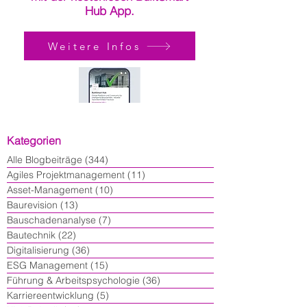
Hub App.
Weitere Infos
Kategorien
Alle Blogbeiträge
(344)
344 Beiträge
Agiles Projektmanagement
(11)
11 Beiträge
Asset-Management
(10)
10 Beiträge
Baurevision
(13)
13 Beiträge
Bauschadenanalyse
(7)
7 Beiträge
Bautechnik
(22)
22 Beiträge
Digitalisierung
(36)
36 Beiträge
ESG Management
(15)
15 Beiträge
Führung & Arbeitspsychologie
(36)
36 Beiträge
Karriereentwicklung
(5)
5 Beiträge