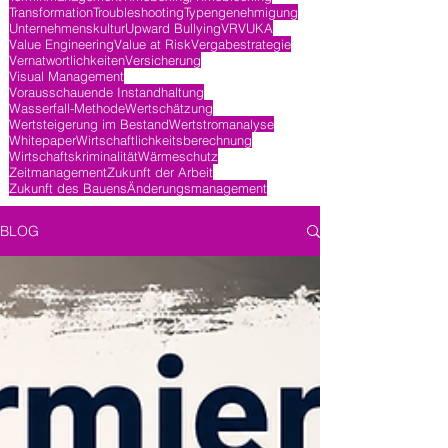
Transformation
Troubleshooting
Typengenehmigung
Unternehmenskultur
Upward Bullying
VR
VUKA
Value Engineering
Value at Risk
Vergabestrategie
Vernatwortlichkeiten
Versicherung
Visual Management
Vorausschauende Instandhaltung
Wasserfall-Methode
Wertschätzung
Wertsteigerung im Bestand
Wertstromanalyse
Whitepaper
Wirtschaftlichkeitsberechnung
Wirtschaftskriminalität
Wärmeschutz
Zeitmanagement
Zukunft der Arbeit
Zukunft des Bauens
Änderungsmanagement
BLOG