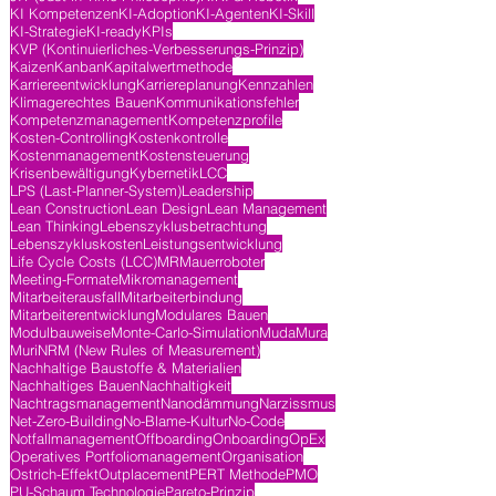
KI Kompetenzen
KI-Adoption
KI-Agenten
KI-Skill
KI-Strategie
KI-ready
KPIs
KVP (Kontinuierliches-Verbesserungs-Prinzip)
Kaizen
Kanban
Kapitalwertmethode
Karriereentwicklung
Karriereplanung
Kennzahlen
Klimagerechtes Bauen
Kommunikationsfehler
Kompetenzmanagement
Kompetenzprofile
Kosten-Controlling
Kostenkontrolle
Kostenmanagement
Kostensteuerung
Krisenbewältigung
Kybernetik
LCC
LPS (Last-Planner-System)
Leadership
Lean Construction
Lean Design
Lean Management
Lean Thinking
Lebenszyklusbetrachtung
Lebenszykluskosten
Leistungsentwicklung
Life Cycle Costs (LCC)
MR
Mauerroboter
Meeting-Formate
Mikromanagement
Mitarbeiterausfall
Mitarbeiterbindung
Mitarbeiterentwicklung
Modulares Bauen
Modulbauweise
Monte-Carlo-Simulation
Muda
Mura
Muri
NRM (New Rules of Measurement)
Nachhaltige Baustoffe & Materialien
Nachhaltiges Bauen
Nachhaltigkeit
Nachtragsmanagement
Nanodämmung
Narzissmus
Net-Zero-Building
No-Blame-Kultur
No-Code
Notfallmanagement
Offboarding
Onboarding
OpEx
Operatives Portfoliomanagement
Organisation
Ostrich-Effekt
Outplacement
PERT Methode
PMO
PU-Schaum Technologie
Pareto-Prinzip