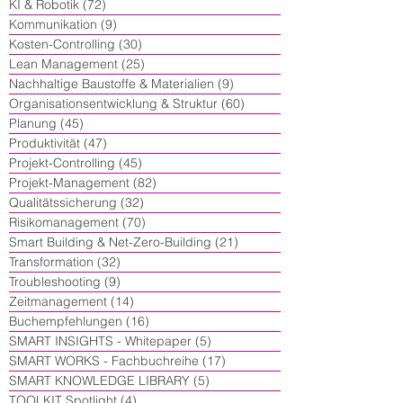
KI & Robotik
(72)
72 Beiträge
Kommunikation
(9)
9 Beiträge
Kosten-Controlling
(30)
30 Beiträge
Lean Management
(25)
25 Beiträge
Nachhaltige Baustoffe & Materialien
(9)
9 Beiträge
Organisationsentwicklung & Struktur
(60)
60 Beiträge
Planung
(45)
45 Beiträge
Produktivität
(47)
47 Beiträge
Projekt-Controlling
(45)
45 Beiträge
Projekt-Management
(82)
82 Beiträge
Qualitätssicherung
(32)
32 Beiträge
Risikomanagement
(70)
70 Beiträge
Smart Building & Net-Zero-Building
(21)
21 Beiträge
Transformation
(32)
32 Beiträge
Troubleshooting
(9)
9 Beiträge
Zeitmanagement
(14)
14 Beiträge
Buchempfehlungen
(16)
16 Beiträge
SMART INSIGHTS - Whitepaper
(5)
5 Beiträge
SMART WORKS - Fachbuchreihe
(17)
17 Beiträge
SMART KNOWLEDGE LIBRARY
(5)
5 Beiträge
TOOLKIT Spotlight
(4)
4 Beiträge