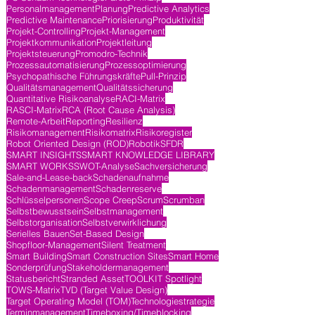
Personalmanagement
Planung
Predictive Analytics
Predictive Maintenance
Priorisierung
Produktivität
Projekt-Controlling
Projekt-Management
Projektkommunikation
Projektleitung
Projektsteuerung
Promodro-Technik
Prozessautomatisierung
Prozessoptimierung
Psychopathische Führungskräfte
Pull-Prinzip
Qualitätsmanagement
Qualitätssicherung
Quantitative Risikoanalyse
RACI-Matrix
RASCI-Matrix
RCA (Root Cause Analysis)
Remote-Arbeit
Reporting
Resilienz
Risikomanagement
Risikomatrix
Risikoregister
Robot Oriented Design (ROD)
Robotik
SFDR
SMART INSIGHTS
SMART KNOWLEDGE LIBRARY
SMART WORKS
SWOT-Analyse
Sachversicherung
Sale-and-Lease-back
Schadenaufnahme
Schadenmanagement
Schadenreserve
Schlüsselpersonen
Scope Creep
Scrum
Scrumban
Selbstbewusstsein
Selbstmanagement
Selbstorganisation
Selbstverwirklichung
Serielles Bauen
Set-Based Design
Shopfloor-Management
Silent Treatment
Smart Building
Smart Construction Sites
Smart Home
Sonderprüfung
Stakeholdermanagement
Statusbericht
Stranded Asset
TOOLKIT Spotlight
TOWS-Matrix
TVD (Target Value Design)
Target Operating Model (TOM)
Technologiestrategie
Terminmanagement
Timeboxing/Timeblocking