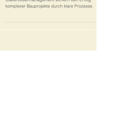
Stakeholdermanagement von
Bauprojekten
Effiziente Kommunikation und effektives
Stakeholdermanagement sichern den Erfolg
komplexer Bauprojekte durch klare Prozesse.