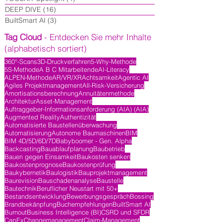
DEEP DIVE
(16)
16 Beiträge
BuiltSmart AI
(3)
3 Beiträge
Tag Cloud
- Entdecken Sie mehr Inhalte
(alphabetisch sortiert)
360°-Scans
3D-Druckverfahren
5-Why-Methode
5S-Methode
A B C Mitarbeitende
AI-Literacy
ALPEN-Methode
AR/VR/XR
Achtsamkeit
Agentic AI
Agiles Projektmanagement
All-Risk-Versicherung
Amortisationsberechnung
Annuitätenmethode
Architektur
Asset-Management
Auftraggeber-Informationsanforderung (AIA) (AIA)
Augmented Reality
Authentizität
Automatisierte Baustellenüberwachung
Automatisierung
Autonome Baumaschinen
BIM
BIM 4D/5D/6D/7D
Babyboomer - Gen. Alpha
Backcasting
Bauablaufplanung
Baubetrieb
Bauen gegen Einsamkeit
Baukosten senken
Baukostenprognose
Baukostenprüfung
Baukybernetik
Baulogistik
Bauprojektmanagement
Baurevision
Bauschadenanalyse
Baustelle
Bautechnik
Beruflicher Neustart mit 50+
Bestandsentwicklung
Bewerbungsgespräch
Bossing
Brandbekänpfung
Buchempfehlungen
BuiltSmart AI
Burnout
Business Intelligence (BI)
CSRD und SFDR
CapEx
Changemanagement
Claim-Management