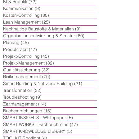
KI & Robotik
(72)
72 Beiträge
Kommunikation
(9)
9 Beiträge
Kosten-Controlling
(30)
30 Beiträge
Lean Management
(25)
25 Beiträge
Nachhaltige Baustoffe & Materialien
(9)
9 Beiträge
Organisationsentwicklung & Struktur
(60)
60 Beiträge
Planung
(45)
45 Beiträge
Produktivität
(47)
47 Beiträge
Projekt-Controlling
(45)
45 Beiträge
Projekt-Management
(82)
82 Beiträge
Qualitätssicherung
(32)
32 Beiträge
Risikomanagement
(70)
70 Beiträge
Smart Building & Net-Zero-Building
(21)
21 Beiträge
Transformation
(32)
32 Beiträge
Troubleshooting
(9)
9 Beiträge
Zeitmanagement
(14)
14 Beiträge
Buchempfehlungen
(16)
16 Beiträge
SMART INSIGHTS - Whitepaper
(5)
5 Beiträge
SMART WORKS - Fachbuchreihe
(17)
17 Beiträge
SMART KNOWLEDGE LIBRARY
(5)
5 Beiträge
TOOLKIT Spotlight
(4)
4 Beiträge