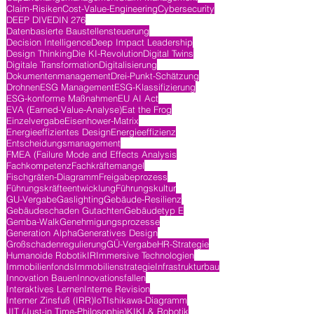
Claim-Risiken
Cost-Value-Engineering
Cybersecurity
DEEP DIVE
DIN 276
Datenbasierte Baustellensteuerung
Decision Intelligence
Deep Impact Leadership
Design Thinking
Die KI-Revolution
Digital Twins
Digitale Transformation
Digitalisierung
Dokumentenmanagement
Drei-Punkt-Schätzung
Drohnen
ESG Management
ESG-Klassifizierung
ESG-konforme Maßnahmen
EU AI Act
EVA (Earned-Value-Analyse)
Eat the Frog
Einzelvergabe
Eisenhower-Matrix
Energieeffizientes Design
Energieeffizienz
Entscheidungsmanagement
FMEA (Failure Mode and Effects Analysis
Fachkompetenz
Fachkräftemangel
Fischgräten-Diagramm
Freigabeprozess
Führungskräfteentwicklung
Führungskultur
GU-Vergabe
Gaslighting
Gebäude-Resilienz
Gebäudeschaden Gutachten
Gebäudetyp E
Gemba-Walk
Genehmigungsprozesse
Generation Alpha
Generatives Design
Großschadenregulierung
GÜ-Vergabe
HR-Strategie
Humanoide Robotik
IR
Immersive Technologien
Immobilienfonds
Immobilienstrategie
Infrastrukturbau
Innovation Bauen
Innovationsfallen
Interaktives Lernen
Interne Revision
Interner Zinsfuß (IRR)
IoT
Ishikawa-Diagramm
JIT (Just-in Time-Philosophie)
KI
KI & Robotik