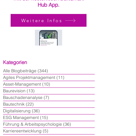
Hub App.
Weitere Infos
Kategorien
Alle Blogbeiträge
(344)
344 Beiträge
Agiles Projektmanagement
(11)
11 Beiträge
Asset-Management
(10)
10 Beiträge
Baurevision
(13)
13 Beiträge
Bauschadenanalyse
(7)
7 Beiträge
Bautechnik
(22)
22 Beiträge
Digitalisierung
(36)
36 Beiträge
ESG Management
(15)
15 Beiträge
Führung & Arbeitspsychologie
(36)
36 Beiträge
Karriereentwicklung
(5)
5 Beiträge