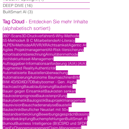
DEEP DIVE
(16)
16 Beiträge
BuiltSmart AI
(3)
3 Beiträge
Tag Cloud
- Entdecken Sie mehr Inhalte
(alphabetisch sortiert)
360°-Scans
3D-Druckverfahren
5-Why-Methode
5S-Methode
A B C Mitarbeitende
AI-Literacy
ALPEN-Methode
AR/VR/XR
Achtsamkeit
Agentic AI
Agiles Projektmanagement
All-Risk-Versicherung
Amortisationsberechnung
Annuitätenmethode
Architektur
Asset-Management
Auftraggeber-Informationsanforderung (AIA) (AIA)
Augmented Reality
Authentizität
Automatisierte Baustellenüberwachung
Automatisierung
Autonome Baumaschinen
BIM
BIM 4D/5D/6D/7D
Babyboomer - Gen. Alpha
Backcasting
Bauablaufplanung
Baubetrieb
Bauen gegen Einsamkeit
Baukosten senken
Baukostenprognose
Baukostenprüfung
Baukybernetik
Baulogistik
Bauprojektmanagement
Baurevision
Bauschadenanalyse
Baustelle
Bautechnik
Beruflicher Neustart mit 50+
Bestandsentwicklung
Bewerbungsgespräch
Bossing
Brandbekänpfung
Buchempfehlungen
BuiltSmart AI
Burnout
Business Intelligence (BI)
CSRD und SFDR
CapEx
Changemanagement
Claim-Management