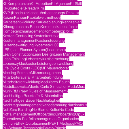
KI Kompetenzen
KI-Adoption
KI-Agenten
KI-Skill
KI-Strategie
KI-ready
KPIs
KVP (Kontinuierliches-Verbesserungs-Prinzip)
Kaizen
Kanban
Kapitalwertmethode
Karriereentwicklung
Karriereplanung
Kennzahlen
Klimagerechtes Bauen
Kommunikationsfehler
Kompetenzmanagement
Kompetenzprofile
Kosten-Controlling
Kostenkontrolle
Kostenmanagement
Kostensteuerung
Krisenbewältigung
Kybernetik
LCC
LPS (Last-Planner-System)
Leadership
Lean Construction
Lean Design
Lean Management
Lean Thinking
Lebenszyklusbetrachtung
Lebenszykluskosten
Leistungsentwicklung
Life Cycle Costs (LCC)
MR
Mauerroboter
Meeting-Formate
Mikromanagement
Mitarbeiterausfall
Mitarbeiterbindung
Mitarbeiterentwicklung
Modulares Bauen
Modulbauweise
Monte-Carlo-Simulation
Muda
Mura
Muri
NRM (New Rules of Measurement)
Nachhaltige Baustoffe & Materialien
Nachhaltiges Bauen
Nachhaltigkeit
Nachtragsmanagement
Nanodämmung
Narzissmus
Net-Zero-Building
No-Blame-Kultur
No-Code
Notfallmanagement
Offboarding
Onboarding
OpEx
Operatives Portfoliomanagement
Organisation
Ostrich-Effekt
Outplacement
PERT Methode
PMO
PU-Schaum Technologie
Pareto-Prinzip