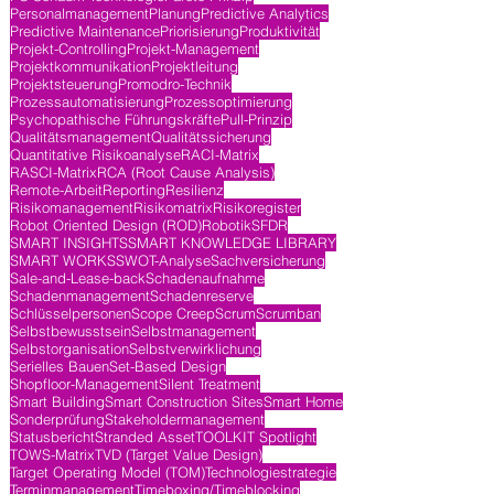
Personalmanagement
Planung
Predictive Analytics
Predictive Maintenance
Priorisierung
Produktivität
Projekt-Controlling
Projekt-Management
Projektkommunikation
Projektleitung
Projektsteuerung
Promodro-Technik
Prozessautomatisierung
Prozessoptimierung
Psychopathische Führungskräfte
Pull-Prinzip
Qualitätsmanagement
Qualitätssicherung
Quantitative Risikoanalyse
RACI-Matrix
RASCI-Matrix
RCA (Root Cause Analysis)
Remote-Arbeit
Reporting
Resilienz
Risikomanagement
Risikomatrix
Risikoregister
Robot Oriented Design (ROD)
Robotik
SFDR
SMART INSIGHTS
SMART KNOWLEDGE LIBRARY
SMART WORKS
SWOT-Analyse
Sachversicherung
Sale-and-Lease-back
Schadenaufnahme
Schadenmanagement
Schadenreserve
Schlüsselpersonen
Scope Creep
Scrum
Scrumban
Selbstbewusstsein
Selbstmanagement
Selbstorganisation
Selbstverwirklichung
Serielles Bauen
Set-Based Design
Shopfloor-Management
Silent Treatment
Smart Building
Smart Construction Sites
Smart Home
Sonderprüfung
Stakeholdermanagement
Statusbericht
Stranded Asset
TOOLKIT Spotlight
TOWS-Matrix
TVD (Target Value Design)
Target Operating Model (TOM)
Technologiestrategie
Terminmanagement
Timeboxing/Timeblocking