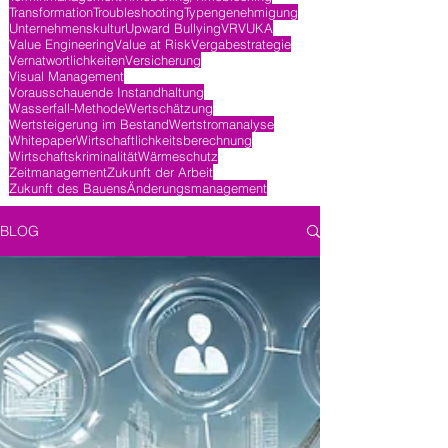
Transformation
Troubleshooting
Typengenehmigung
Unternehmenskultur
Upward Bullying
VR
VUKA
Value Engineering
Value at Risk
Vergabestrategie
Vernatwortlichkeiten
Versicherung
Visual Management
Vorausschauende Instandhaltung
Wasserfall-Methode
Wertschätzung
Wertsteigerung im Bestand
Wertstromanalyse
Whitepaper
Wirtschaftlichkeitsberechnung
Wirtschaftskriminalität
Wärmeschutz
Zeitmanagement
Zukunft der Arbeit
Zukunft des Bauens
Änderungsmanagement
BLOG