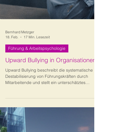
Bernhard Metzger
18. Feb.
17 Min. Lesezeit
Führung & Arbeitspsychologie
Upward Bullying in Organisationen
Upward Bullying beschreibt die systematische
Destabilisierung von Führungskräften durch
Mitarbeitende und stellt ein unterschätztes
strukturelles Organisationsrisiko dar. Der Beitrag
analysiert Ursachen, Frühindikatoren und
Auswirkungen auf Führungswirksamkeit und
organisatorische Stabilität. Zudem werden
konkrete strategische Maßnahmen zur Prävention