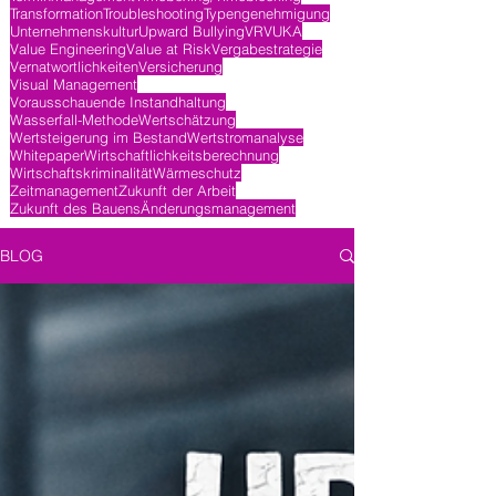
Transformation
Troubleshooting
Typengenehmigung
Unternehmenskultur
Upward Bullying
VR
VUKA
Value Engineering
Value at Risk
Vergabestrategie
Vernatwortlichkeiten
Versicherung
Visual Management
Vorausschauende Instandhaltung
Wasserfall-Methode
Wertschätzung
Wertsteigerung im Bestand
Wertstromanalyse
Whitepaper
Wirtschaftlichkeitsberechnung
Wirtschaftskriminalität
Wärmeschutz
Zeitmanagement
Zukunft der Arbeit
Zukunft des Bauens
Änderungsmanagement
BLOG