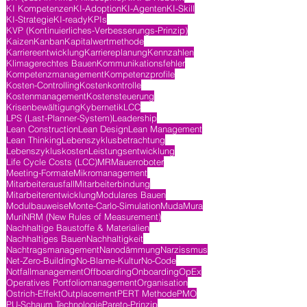
KI Kompetenzen
KI-Adoption
KI-Agenten
KI-Skill
KI-Strategie
KI-ready
KPIs
KVP (Kontinuierliches-Verbesserungs-Prinzip)
Kaizen
Kanban
Kapitalwertmethode
Karriereentwicklung
Karriereplanung
Kennzahlen
Klimagerechtes Bauen
Kommunikationsfehler
Kompetenzmanagement
Kompetenzprofile
Kosten-Controlling
Kostenkontrolle
Kostenmanagement
Kostensteuerung
Krisenbewältigung
Kybernetik
LCC
LPS (Last-Planner-System)
Leadership
Lean Construction
Lean Design
Lean Management
Lean Thinking
Lebenszyklusbetrachtung
Lebenszykluskosten
Leistungsentwicklung
Life Cycle Costs (LCC)
MR
Mauerroboter
Meeting-Formate
Mikromanagement
Mitarbeiterausfall
Mitarbeiterbindung
Mitarbeiterentwicklung
Modulares Bauen
Modulbauweise
Monte-Carlo-Simulation
Muda
Mura
Muri
NRM (New Rules of Measurement)
Nachhaltige Baustoffe & Materialien
Nachhaltiges Bauen
Nachhaltigkeit
Nachtragsmanagement
Nanodämmung
Narzissmus
Net-Zero-Building
No-Blame-Kultur
No-Code
Notfallmanagement
Offboarding
Onboarding
OpEx
Operatives Portfoliomanagement
Organisation
Ostrich-Effekt
Outplacement
PERT Methode
PMO
PU-Schaum Technologie
Pareto-Prinzip