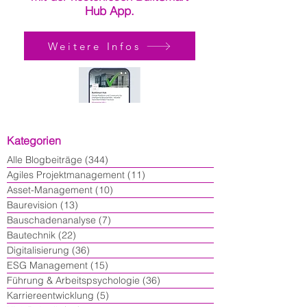
Hub App.
Weitere Infos
Kategorien
Alle Blogbeiträge
(344)
344 Beiträge
Agiles Projektmanagement
(11)
11 Beiträge
Asset-Management
(10)
10 Beiträge
Baurevision
(13)
13 Beiträge
Bauschadenanalyse
(7)
7 Beiträge
Bautechnik
(22)
22 Beiträge
Digitalisierung
(36)
36 Beiträge
ESG Management
(15)
15 Beiträge
Führung & Arbeitspsychologie
(36)
36 Beiträge
Karriereentwicklung
(5)
5 Beiträge