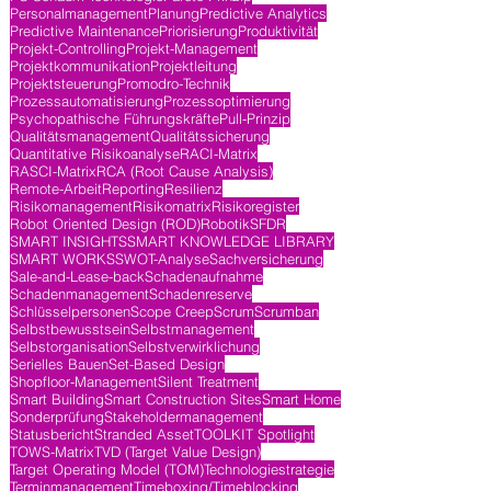
Personalmanagement
Planung
Predictive Analytics
Predictive Maintenance
Priorisierung
Produktivität
Projekt-Controlling
Projekt-Management
Projektkommunikation
Projektleitung
Projektsteuerung
Promodro-Technik
Prozessautomatisierung
Prozessoptimierung
Psychopathische Führungskräfte
Pull-Prinzip
Qualitätsmanagement
Qualitätssicherung
Quantitative Risikoanalyse
RACI-Matrix
RASCI-Matrix
RCA (Root Cause Analysis)
Remote-Arbeit
Reporting
Resilienz
Risikomanagement
Risikomatrix
Risikoregister
Robot Oriented Design (ROD)
Robotik
SFDR
SMART INSIGHTS
SMART KNOWLEDGE LIBRARY
SMART WORKS
SWOT-Analyse
Sachversicherung
Sale-and-Lease-back
Schadenaufnahme
Schadenmanagement
Schadenreserve
Schlüsselpersonen
Scope Creep
Scrum
Scrumban
Selbstbewusstsein
Selbstmanagement
Selbstorganisation
Selbstverwirklichung
Serielles Bauen
Set-Based Design
Shopfloor-Management
Silent Treatment
Smart Building
Smart Construction Sites
Smart Home
Sonderprüfung
Stakeholdermanagement
Statusbericht
Stranded Asset
TOOLKIT Spotlight
TOWS-Matrix
TVD (Target Value Design)
Target Operating Model (TOM)
Technologiestrategie
Terminmanagement
Timeboxing/Timeblocking