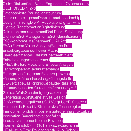
Claim-Risiken
Cost-Value-Engineering
Cybersecurity
DEEP DIVE
DIN 276
Datenbasierte Baustellensteuerung
Decision Intelligence
Deep Impact Leadership
Design Thinking
Die KI-Revolution
Digital Twins
Digitale Transformation
Digitalisierung
Dokumentenmanagement
Drei-Punkt-Schätzung
Drohnen
ESG Management
ESG-Klassifizierung
ESG-konforme Maßnahmen
EU AI Act
EVA (Earned-Value-Analyse)
Eat the Frog
Einzelvergabe
Eisenhower-Matrix
Energieeffizientes Design
Energieeffizienz
Entscheidungsmanagement
FMEA (Failure Mode and Effects Analysis
Fachkompetenz
Fachkräftemangel
Fischgräten-Diagramm
Freigabeprozess
Führungskräfteentwicklung
Führungskultur
GU-Vergabe
Gaslighting
Gebäude-Resilienz
Gebäudeschaden Gutachten
Gebäudetyp E
Gemba-Walk
Genehmigungsprozesse
Generation Alpha
Generatives Design
Großschadenregulierung
GÜ-Vergabe
HR-Strategie
Humanoide Robotik
IR
Immersive Technologien
Immobilienfonds
Immobilienstrategie
Infrastrukturbau
Innovation Bauen
Innovationsfallen
Interaktives Lernen
Interne Revision
Interner Zinsfuß (IRR)
IoT
Ishikawa-Diagramm
JIT (Just-in Time-Philosophie)
KI
KI & Robotik