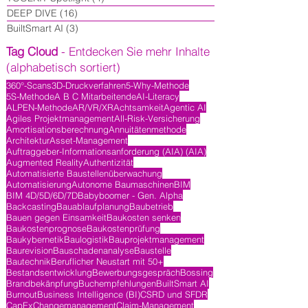
DEEP DIVE
(16)
16 Beiträge
BuiltSmart AI
(3)
3 Beiträge
Tag Cloud
- Entdecken Sie mehr Inhalte
(alphabetisch sortiert)
360°-Scans
3D-Druckverfahren
5-Why-Methode
5S-Methode
A B C Mitarbeitende
AI-Literacy
ALPEN-Methode
AR/VR/XR
Achtsamkeit
Agentic AI
Agiles Projektmanagement
All-Risk-Versicherung
Amortisationsberechnung
Annuitätenmethode
Architektur
Asset-Management
Auftraggeber-Informationsanforderung (AIA) (AIA)
Augmented Reality
Authentizität
Automatisierte Baustellenüberwachung
Automatisierung
Autonome Baumaschinen
BIM
BIM 4D/5D/6D/7D
Babyboomer - Gen. Alpha
Backcasting
Bauablaufplanung
Baubetrieb
Bauen gegen Einsamkeit
Baukosten senken
Baukostenprognose
Baukostenprüfung
Baukybernetik
Baulogistik
Bauprojektmanagement
Baurevision
Bauschadenanalyse
Baustelle
Bautechnik
Beruflicher Neustart mit 50+
Bestandsentwicklung
Bewerbungsgespräch
Bossing
Brandbekänpfung
Buchempfehlungen
BuiltSmart AI
Burnout
Business Intelligence (BI)
CSRD und SFDR
CapEx
Changemanagement
Claim-Management