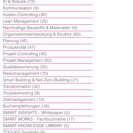
KI & Robotik
(72)
72 Beiträge
Kommunikation
(9)
9 Beiträge
Kosten-Controlling
(30)
30 Beiträge
Lean Management
(25)
25 Beiträge
Nachhaltige Baustoffe & Materialien
(9)
9 Beiträge
Organisationsentwicklung & Struktur
(60)
60 Beiträge
Planung
(45)
45 Beiträge
Produktivität
(47)
47 Beiträge
Projekt-Controlling
(45)
45 Beiträge
Projekt-Management
(82)
82 Beiträge
Qualitätssicherung
(32)
32 Beiträge
Risikomanagement
(70)
70 Beiträge
Smart Building & Net-Zero-Building
(21)
21 Beiträge
Transformation
(32)
32 Beiträge
Troubleshooting
(9)
9 Beiträge
Zeitmanagement
(14)
14 Beiträge
Buchempfehlungen
(16)
16 Beiträge
SMART INSIGHTS - Whitepaper
(5)
5 Beiträge
SMART WORKS - Fachbuchreihe
(17)
17 Beiträge
SMART KNOWLEDGE LIBRARY
(5)
5 Beiträge
TOOLKIT Spotlight
(4)
4 Beiträge