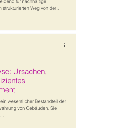
idend für nachhaltige
n strukturierten Weg von der
Ursachenklärung bis zur
h fundierten Lösung.
se: Ursachen,
izientes
ment
ein wesentlicher Bestandteil der
wahrung von Gebäuden. Sie
..