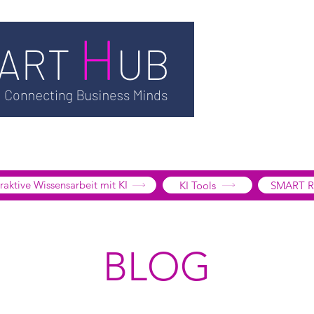
TSMART AI
MEDIATHEK
BLOG
INFORMATION
SMART
EDGE LIBRARY
SMART FOCUS
ÜBER UNS
SHOP
K
tive Wissensarbeit mit KI
KI Tools
SMART R
BLOG