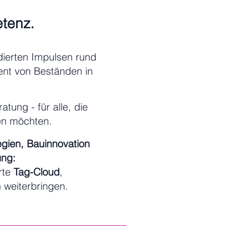
etenz.
ierten Impulsen rund
nt von Beständen in
tung - für alle, die
len möchten.
egien, Bauinnovation
ung:
rte
Tag-Cloud
,
h weiterbringen.