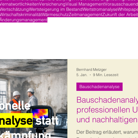
Vernatwortlichkeiten
Versicherung
Visual Management
Vorausschauend
Wertschätzung
Wertsteigerung im Bestand
Wertstromanalyse
Whitepap
Wirtschaftskriminalität
Wärmeschutz
Zeitmanagement
Zukunft der Arbeit
Änderungsmanagement
Bernhard Metzger
5. Jan.
9 Min. Lesezeit
Bauschadenanalyse
Bauschadenanalys
professionellen 
und nachhaltigen
Der Beitrag erläutert, warum