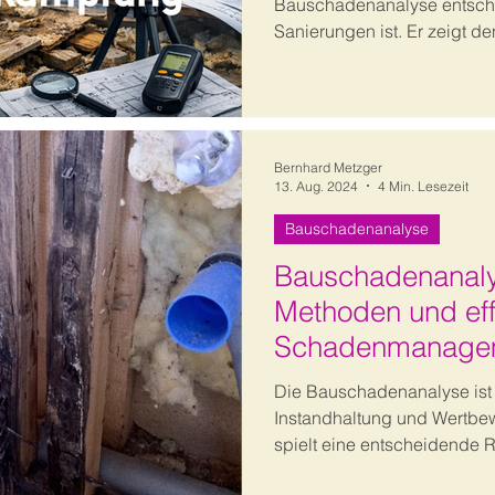
Bauschadenanalyse entsche
Sanierungen ist. Er zeigt de
Schadenaufnahme über die 
wirtschaftlich und technisc
Bernhard Metzger
13. Aug. 2024
4 Min. Lesezeit
Bauschadenanalyse
Bauschadenanaly
Methoden und eff
Schadenmanage
Die Bauschadenanalyse ist 
Instandhaltung und Wertbe
spielt eine entscheidende R.