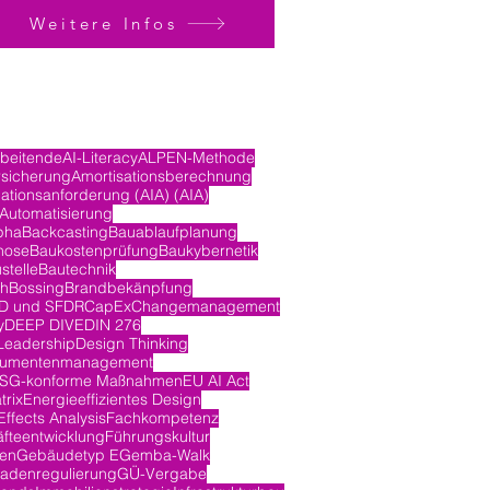
Weitere Infos
rbeitende
AI-Literacy
ALPEN-Methode
rsicherung
Amortisationsberechnung
ationsanforderung (AIA) (AIA)
Automatisierung
pha
Backcasting
Bauablaufplanung
nose
Baukostenprüfung
Baukybernetik
stelle
Bautechnik
ch
Bossing
Brandbekänpfung
D und SFDR
CapEx
Changemanagement
y
DEEP DIVE
DIN 276
Leadership
Design Thinking
umentenmanagement
SG-konforme Maßnahmen
EU AI Act
trix
Energieeffizientes Design
ffects Analysis
Fachkompetenz
fteentwicklung
Führungskultur
en
Gebäudetyp E
Gemba-Walk
adenregulierung
GÜ-Vergabe