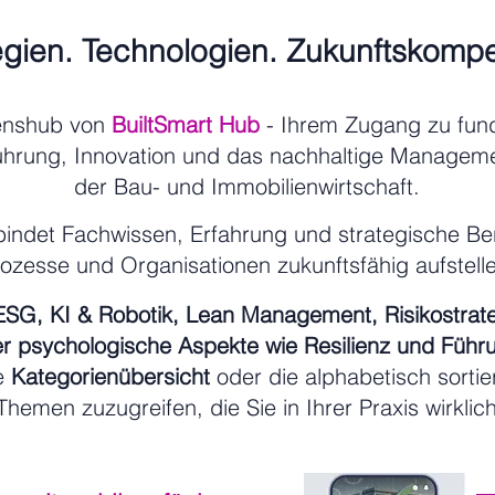
egien. Technologien. Zukunftskomp
enshub von
BuiltSmart Hub
- Ihrem Zugang zu fund
ührung, Innovation und das nachhaltige Manageme
der Bau- und Immobilienwirtschaft.
indet Fachwissen, Erfahrung und strategische Bera
rozesse und Organisationen zukunftsfähig aufstel
 ESG, KI & Robotik, Lean Management, Risikostrat
r psychologische Aspekte wie Resilienz und Führ
ie
Kategorienübersicht
oder die alphabetisch sortie
Themen zuzugreifen, die Sie in Ihrer Praxis wirklic