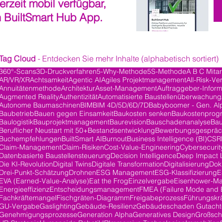
derzeit mobil verfügbar,
n BuiltSmart Hub App.
Tag Cloud
- Entdecken Sie mehr Inhalte (alphabetisch sortiert)
360°-Scans
3D-Druckverfahren
5-Why-Methode
5S-Methode
A B C Mita
AR/VR/XR
Achtsamkeit
Agentic AI
Agiles Projektmanagement
All-Risk-Ve
ge
Annuitätenmethode
Architektur
Asset-Management
Auftraggeber-Inform
Augmented Reality
Authentizität
Automatisierte Baustellenüberwachung
Autonome Baumaschinen
BIM
BIM 4D/5D/6D/7D
Babyboomer - Gen. Al
Baubetrieb
Bauen gegen Einsamkeit
Baukosten senken
Baukostenprog
Baulogistik
Bauprojektmanagement
Baurevision
Bauschadenanalyse
Bau
Beruflicher Neustart mit 50+
Bestandsentwicklung
Bewerbungsgesprä
Buchempfehlungen
BuiltSmart AI
Burnout
Business Intelligence (BI)
CSR
Claim-Management
Claim-Risiken
Cost-Value-Engineering
Cybersecurit
Datenbasierte Baustellensteuerung
Decision Intelligence
Deep Impact 
träge
Die KI-Revolution
Digital Twins
Digitale Transformation
Digitalisierung
Dok
Drei-Punkt-Schätzung
Drohnen
ESG Management
ESG-Klassifizierung
E
EVA (Earned-Value-Analyse)
Eat the Frog
Einzelvergabe
Eisenhower-Ma
Energieeffizienz
Entscheidungsmanagement
FMEA (Failure Mode and E
Fachkräftemangel
Fischgräten-Diagramm
Freigabeprozess
Führungskrä
GU-Vergabe
Gaslighting
Gebäude-Resilienz
Gebäudeschaden Gutacht
Genehmigungsprozesse
Generation Alpha
Generatives Design
Großsch