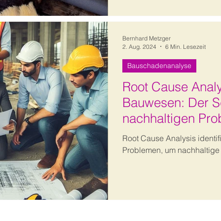
Bernhard Metzger
2. Aug. 2024
6 Min. Lesezeit
Bauschadenanalyse
Root Cause Analy
Bauwesen: Der Sc
nachhaltigen Pr
Root Cause Analysis identif
Problemen, um nachhaltige