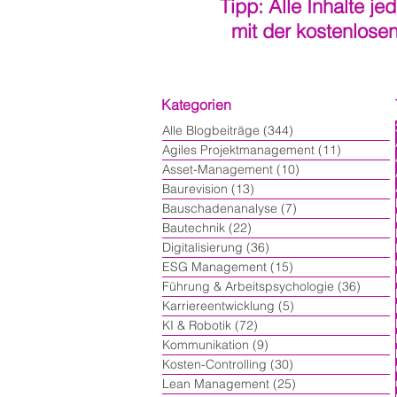
Tipp: Alle Inhalte je
mit der kostenlose
Kategorien
Alle Blogbeiträge
(344)
344 Beiträge
Agiles Projektmanagement
(11)
11 Beiträ
Asset-Management
(10)
10 Beiträge
Baurevision
(13)
13 Beiträge
Bauschadenanalyse
(7)
7 Beiträge
Bautechnik
(22)
22 Beiträge
Digitalisierung
(36)
36 Beiträge
ESG Management
(15)
15 Beiträge
Führung & Arbeitspsychologie
(36)
36 Bei
Karriereentwicklung
(5)
5 Beiträge
KI & Robotik
(72)
72 Beiträge
Kommunikation
(9)
9 Beiträge
Kosten-Controlling
(30)
30 Beiträge
Lean Management
(25)
25 Beiträge