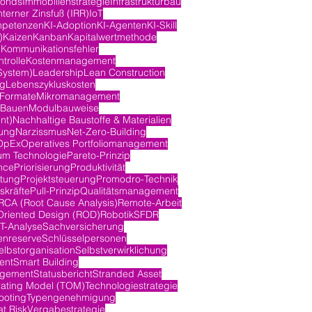
fonds
Immobilienstrategie
Infrastrukturbau
nterner Zinsfuß (IRR)
IoT
mpetenzen
KI-Adoption
KI-Agenten
KI-Skill
)
Kaizen
Kanban
Kapitalwertmethode
n
Kommunikationsfehler
trolle
Kostenmanagement
System)
Leadership
Lean Construction
ng
Lebenszykluskosten
-Formate
Mikromanagement
 Bauen
Modulbauweise
nt)
Nachhaltige Baustoffe & Materialien
ung
Narzissmus
Net-Zero-Building
OpEx
Operatives Portfoliomanagement
m Technologie
Pareto-Prinzip
nce
Priorisierung
Produktivität
itung
Projektsteuerung
Promodro-Technik
skräfte
Pull-Prinzip
Qualitätsmanagement
RCA (Root Cause Analysis)
Remote-Arbeit
Oriented Design (ROD)
Robotik
SFDR
-Analyse
Sachversicherung
nreserve
Schlüsselpersonen
elbstorganisation
Selbstverwirklichung
ent
Smart Building
agement
Statusbericht
Stranded Asset
rating Model (TOM)
Technologiestrategie
ooting
Typengenehmigung
at Risk
Vergabestrategie