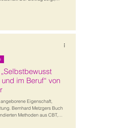
beim Empfänger beginnt und
 Missverständnisse, Widerstände
wirksam vermeiden können.
e
 „Selbstbewusst
 und im Beruf“ von
r
e angeborene Eigenschaft,
ltung. Bernhard Metzgers Buch
fundierten Methoden aus CBT,
Sie innere Stärke, Klarheit und