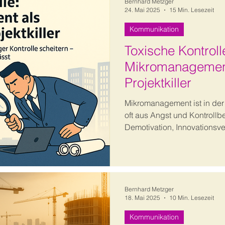
Bernhard Metzger
24. Mai 2025
15 Min. Lesezeit
Kommunikation
Toxische Kontroll
Mikromanagement
Projektkiller
Mikromanagement ist in der 
oft aus Angst und Kontrollbe
Demotivation, Innovationsve
Der Beitrag beleuchtet Urs
und Lösungsansätze für ein
Basis von Vertrauen und Ve
Bernhard Metzger
18. Mai 2025
10 Min. Lesezeit
Kommunikation