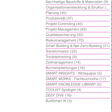
Nachhaltige Baustoffe & Materialien
(9)
9 
Organisationsentwicklung & Struktur
(60)
Planung
(45)
45 Beiträge
Produktivität
(47)
47 Beiträge
Projekt-Controlling
(45)
45 Beiträge
Projekt-Management
(82)
82 Beiträge
Qualitätssicherung
(32)
32 Beiträge
Risikomanagement
(70)
70 Beiträge
Smart Building & Net-Zero-Building
(21)
2
Transformation
(32)
32 Beiträge
Troubleshooting
(9)
9 Beiträge
Zeitmanagement
(14)
14 Beiträge
Buchempfehlungen
(16)
16 Beiträge
SMART INSIGHTS - Whitepaper
(5)
5 Beit
SMART WORKS - Fachbuchreihe
(17)
17 
SMART KNOWLEDGE LIBRARY
(5)
5 Beit
TOOLKIT Spotlight
(4)
4 Beiträge
DEEP DIVE
(16)
16 Beiträge
BuiltSmart AI
(3)
3 Beiträge