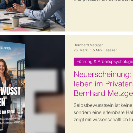
warum Kommunikation erst 
wie Projektverantwortliche
und Abstimmungsprobleme 
Bernhard Metzger
25. März
5 Min. Lesezeit
Führung & Arbeitspsychologi
Neuerscheinung:
leben im Privaten
Bernhard Metzge
Selbstbewusstsein ist kein
sondern eine erlernbare Ha
zeigt mit wissenschaftlich 
ACT und Neurobiologie, wie 