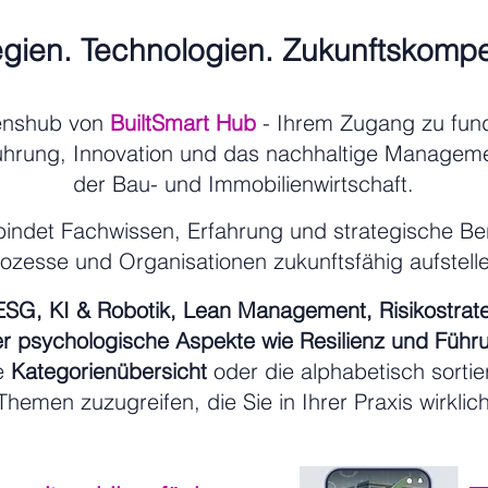
egien. Technologien. Zukunftskomp
enshub von
BuiltSmart Hub
- Ihrem Zugang zu fund
ührung, Innovation und das nachhaltige Manageme
der Bau- und Immobilienwirtschaft.
indet Fachwissen, Erfahrung und strategische Bera
rozesse und Organisationen zukunftsfähig aufstel
 ESG, KI & Robotik, Lean Management, Risikostrat
r psychologische Aspekte wie Resilienz und Führ
ie
Kategorienübersicht
oder die alphabetisch sortie
Themen zuzugreifen, die Sie in Ihrer Praxis wirklic