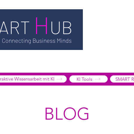
TSMART AI
MEDIATHEK
BLOG
INFORMATION
SMART
EDGE LIBRARY
SMART FOCUS
ÜBER UNS
SHOP
K
tive Wissensarbeit mit KI
KI Tools
SMART R
BLOG