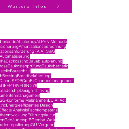
Weitere Infos
rbeitende
AI-Literacy
ALPEN-Methode
rsicherung
Amortisationsberechnung
ationsanforderung (AIA) (AIA)
Automatisierung
pha
Backcasting
Bauablaufplanung
nose
Baukostenprüfung
Baukybernetik
stelle
Bautechnik
ch
Bossing
Brandbekänpfung
D und SFDR
CapEx
Changemanagement
y
DEEP DIVE
DIN 276
Leadership
Design Thinking
umentenmanagement
SG-konforme Maßnahmen
EU AI Act
trix
Energieeffizientes Design
ffects Analysis
Fachkompetenz
fteentwicklung
Führungskultur
en
Gebäudetyp E
Gemba-Walk
adenregulierung
GÜ-Vergabe