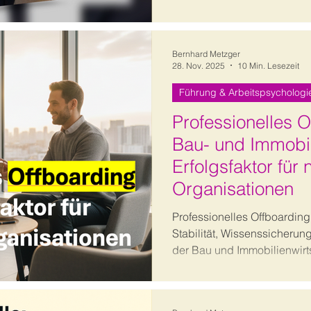
Authentizität im Beruf und 
Bernhard Metzger
28. Nov. 2025
10 Min. Lesezeit
Führung & Arbeitspsychologi
Professionelles O
Bau- und Immobil
Erfolgsfaktor für 
Organisationen
Professionelles Offboarding i
Stabilität, Wissenssicherung
der Bau und Immobilienwirts
praxisnah, wie Trennungspr
wertschätzend und strukturie