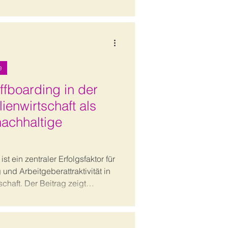
Privatleben dauerhaft aufbauen.
e
ffboarding in der
ienwirtschaft als
nachhaltige
st ein zentraler Erfolgsfaktor für
 und Arbeitgeberattraktivität in
chaft. Der Beitrag zeigt
ozesse strategisch,
rt gestaltet werden.