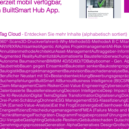
derzeit mobil verfügbar,
n BuiltSmart Hub App.
Tag Cloud
- Entdecken Sie mehr Inhalte (alphabetisch sortiert)
360°-Scans
3D-Druckverfahren
5-Why-Methode
5S-Methode
A B C Mita
AR/VR/XR
Achtsamkeit
Agentic AI
Agiles Projektmanagement
All-Risk-Ve
ge
Annuitätenmethode
Architektur
Asset-Management
Auftraggeber-Inform
Augmented Reality
Authentizität
Automatisierte Baustellenüberwachung
Autonome Baumaschinen
BIM
BIM 4D/5D/6D/7D
Babyboomer - Gen. Al
Baubetrieb
Bauen gegen Einsamkeit
Baukosten senken
Baukostenprog
Baulogistik
Bauprojektmanagement
Baurevision
Bauschadenanalyse
Bau
Beruflicher Neustart mit 50+
Bestandsentwicklung
Bewerbungsgesprä
Buchempfehlungen
BuiltSmart AI
Burnout
Business Intelligence (BI)
CSR
Claim-Management
Claim-Risiken
Cost-Value-Engineering
Cybersecurit
Datenbasierte Baustellensteuerung
Decision Intelligence
Deep Impact 
träge
Die KI-Revolution
Digital Twins
Digitale Transformation
Digitalisierung
Dok
Drei-Punkt-Schätzung
Drohnen
ESG Management
ESG-Klassifizierung
E
EVA (Earned-Value-Analyse)
Eat the Frog
Einzelvergabe
Eisenhower-Ma
Energieeffizienz
Entscheidungsmanagement
FMEA (Failure Mode and E
Fachkräftemangel
Fischgräten-Diagramm
Freigabeprozess
Führungskrä
GU-Vergabe
Gaslighting
Gebäude-Resilienz
Gebäudeschaden Gutacht
Genehmigungsprozesse
Generation Alpha
Generatives Design
Großsch