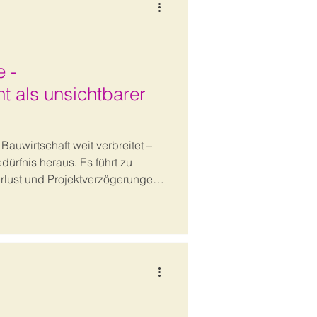
e -
 als unsichtbarer
Bauwirtschaft weit verbreitet –
dürfnis heraus. Es führt zu
rlust und Projektverzögerungen.
achen, psychologische Effekte
e moderne Führungskultur auf
rantwortung.