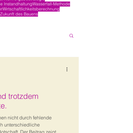
e Instandhaltung
Wasserfall-Methode
er
Wirtschaftlichkeitsberechnung
Zukunft des Bauens
Und trotzdem
te.
ehen nicht durch fehlende
ch unterschiedliche
otschaft. Der Beitrag zeigt,