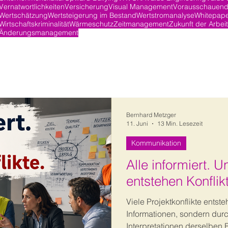
Vernatwortlichkeiten
Versicherung
Visual Management
Vorausschauend
Wertschätzung
Wertsteigerung im Bestand
Wertstromanalyse
Whitepap
Wirtschaftskriminalität
Wärmeschutz
Zeitmanagement
Zukunft der Arbeit
Änderungsmanagement
Bernhard Metzger
11. Juni
13 Min. Lesezeit
Kommunikation
Alle informiert. 
entstehen Konflik
Viele Projektkonflikte entst
Informationen, sondern dur
Interpretationen derselben B