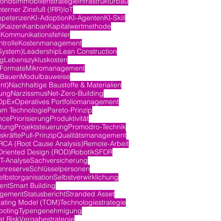
fonds
Immobilienstrategie
Infrastrukturbau
nterner Zinsfuß (IRR)
IoT
mpetenzen
KI-Adoption
KI-Agenten
KI-Skill
)
Kaizen
Kanban
Kapitalwertmethode
n
Kommunikationsfehler
trolle
Kostenmanagement
System)
Leadership
Lean Construction
ng
Lebenszykluskosten
-Formate
Mikromanagement
 Bauen
Modulbauweise
nt)
Nachhaltige Baustoffe & Materialien
ung
Narzissmus
Net-Zero-Building
OpEx
Operatives Portfoliomanagement
m Technologie
Pareto-Prinzip
nce
Priorisierung
Produktivität
itung
Projektsteuerung
Promodro-Technik
skräfte
Pull-Prinzip
Qualitätsmanagement
RCA (Root Cause Analysis)
Remote-Arbeit
Oriented Design (ROD)
Robotik
SFDR
-Analyse
Sachversicherung
nreserve
Schlüsselpersonen
elbstorganisation
Selbstverwirklichung
ent
Smart Building
agement
Statusbericht
Stranded Asset
rating Model (TOM)
Technologiestrategie
ooting
Typengenehmigung
at Risk
Vergabestrategie