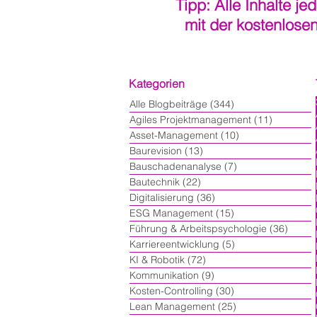
Tipp: Alle Inhalte je
mit der kostenlose
Kategorien
Alle Blogbeiträge
(344)
344 Beiträge
Agiles Projektmanagement
(11)
11 Beiträ
Asset-Management
(10)
10 Beiträge
Baurevision
(13)
13 Beiträge
Bauschadenanalyse
(7)
7 Beiträge
Bautechnik
(22)
22 Beiträge
Digitalisierung
(36)
36 Beiträge
ESG Management
(15)
15 Beiträge
Führung & Arbeitspsychologie
(36)
36 Bei
Karriereentwicklung
(5)
5 Beiträge
KI & Robotik
(72)
72 Beiträge
Kommunikation
(9)
9 Beiträge
Kosten-Controlling
(30)
30 Beiträge
Lean Management
(25)
25 Beiträge