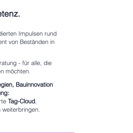
etenz.
ierten Impulsen rund
nt von Beständen in
tung - für alle, die
len möchten.
egien, Bauinnovation
ung:
rte
Tag-Cloud
,
h weiterbringen.