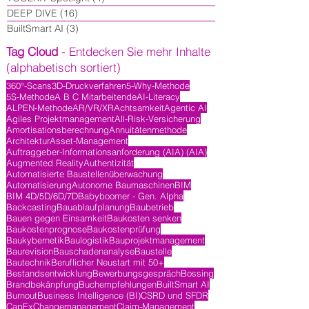
DEEP DIVE
(16)
16 Beiträge
BuiltSmart AI
(3)
3 Beiträge
Tag Cloud
- Entdecken Sie mehr Inhalte
(alphabetisch sortiert)
360°-Scans
3D-Druckverfahren
5-Why-Methode
5S-Methode
A B C Mitarbeitende
AI-Literacy
ALPEN-Methode
AR/VR/XR
Achtsamkeit
Agentic AI
Agiles Projektmanagement
All-Risk-Versicherung
Amortisationsberechnung
Annuitätenmethode
Architektur
Asset-Management
Auftraggeber-Informationsanforderung (AIA) (AIA)
Augmented Reality
Authentizität
Automatisierte Baustellenüberwachung
Automatisierung
Autonome Baumaschinen
BIM
BIM 4D/5D/6D/7D
Babyboomer - Gen. Alpha
Backcasting
Bauablaufplanung
Baubetrieb
Bauen gegen Einsamkeit
Baukosten senken
Baukostenprognose
Baukostenprüfung
Baukybernetik
Baulogistik
Bauprojektmanagement
Baurevision
Bauschadenanalyse
Baustelle
Bautechnik
Beruflicher Neustart mit 50+
Bestandsentwicklung
Bewerbungsgespräch
Bossing
Brandbekänpfung
Buchempfehlungen
BuiltSmart AI
Burnout
Business Intelligence (BI)
CSRD und SFDR
CapEx
Changemanagement
Claim-Management