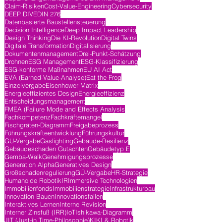
Claim-Risiken
Cost-Value-Engineering
Cybersecurity
DEEP DIVE
DIN 276
Datenbasierte Baustellensteuerung
Decision Intelligence
Deep Impact Leadership
Design Thinking
Die KI-Revolution
Digital Twins
Digitale Transformation
Digitalisierung
Dokumentenmanagement
Drei-Punkt-Schätzung
Drohnen
ESG Management
ESG-Klassifizierung
ESG-konforme Maßnahmen
EU AI Act
EVA (Earned-Value-Analyse)
Eat the Frog
Einzelvergabe
Eisenhower-Matrix
Energieeffizientes Design
Energieeffizienz
Entscheidungsmanagement
FMEA (Failure Mode and Effects Analysis
Fachkompetenz
Fachkräftemangel
Fischgräten-Diagramm
Freigabeprozess
Führungskräfteentwicklung
Führungskultur
GU-Vergabe
Gaslighting
Gebäude-Resilienz
Gebäudeschaden Gutachten
Gebäudetyp E
Gemba-Walk
Genehmigungsprozesse
Generation Alpha
Generatives Design
Großschadenregulierung
GÜ-Vergabe
HR-Strategie
Humanoide Robotik
IR
Immersive Technologien
Immobilienfonds
Immobilienstrategie
Infrastrukturbau
Innovation Bauen
Innovationsfallen
Interaktives Lernen
Interne Revision
Interner Zinsfuß (IRR)
IoT
Ishikawa-Diagramm
JIT (Just-in Time-Philosophie)
KI
KI & Robotik