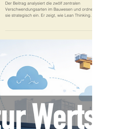
Bernhard Metzger
24. Feb.
15 Min. Lesezeit
Lean Management
Lean Thinking am Bau neu gedacht
Der Beitrag analysiert die zwölf zentralen
Verschwendungsarten im Bauwesen und ordnet
sie strategisch ein. Er zeigt, wie Lean Thinking
Produktivität, Qualität und Termin­sicherheit
systematisch verbessert. Konkrete
Handlungsempfehlungen unterstützen Fach- und
Führungskräfte bei der praktischen Umsetzung.