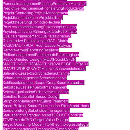
Personalmanagement
Planung
Predictive Analytics
Predictive Maintenance
Priorisierung
Produktivität
Projekt-Controlling
Projekt-Management
Projektkommunikation
Projektleitung
Projektsteuerung
Promodro-Technik
Prozessautomatisierung
Prozessoptimierung
Psychopathische Führungskräfte
Pull-Prinzip
Qualitätsmanagement
Qualitätssicherung
Quantitative Risikoanalyse
RACI-Matrix
RASCI-Matrix
RCA (Root Cause Analysis)
Remote-Arbeit
Reporting
Resilienz
Risikomanagement
Risikomatrix
Risikoregister
Robot Oriented Design (ROD)
Robotik
SFDR
SMART INSIGHTS
SMART KNOWLEDGE LIBRARY
SMART WORKS
SWOT-Analyse
Sachversicherung
Sale-and-Lease-back
Schadenaufnahme
Schadenmanagement
Schadenreserve
Schlüsselpersonen
Scope Creep
Scrum
Scrumban
Selbstbewusstsein
Selbstmanagement
Selbstorganisation
Selbstverwirklichung
Serielles Bauen
Set-Based Design
Shopfloor-Management
Silent Treatment
Smart Building
Smart Construction Sites
Smart Home
Sonderprüfung
Stakeholdermanagement
Statusbericht
Stranded Asset
TOOLKIT Spotlight
TOWS-Matrix
TVD (Target Value Design)
Target Operating Model (TOM)
Technologiestrategie
Terminmanagement
Timeboxing/Timeblocking