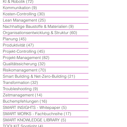
KI & Robotik
(72)
72 Beiträge
Kommunikation
(9)
9 Beiträge
Kosten-Controlling
(30)
30 Beiträge
Lean Management
(25)
25 Beiträge
Nachhaltige Baustoffe & Materialien
(9)
9 Beiträge
Organisationsentwicklung & Struktur
(60)
60 Beiträge
Planung
(45)
45 Beiträge
Produktivität
(47)
47 Beiträge
Projekt-Controlling
(45)
45 Beiträge
Projekt-Management
(82)
82 Beiträge
Qualitätssicherung
(32)
32 Beiträge
Risikomanagement
(70)
70 Beiträge
Smart Building & Net-Zero-Building
(21)
21 Beiträge
Transformation
(32)
32 Beiträge
Troubleshooting
(9)
9 Beiträge
Zeitmanagement
(14)
14 Beiträge
Buchempfehlungen
(16)
16 Beiträge
SMART INSIGHTS - Whitepaper
(5)
5 Beiträge
SMART WORKS - Fachbuchreihe
(17)
17 Beiträge
SMART KNOWLEDGE LIBRARY
(5)
5 Beiträge
TOOLKIT Spotlight
(4)
4 Beiträge