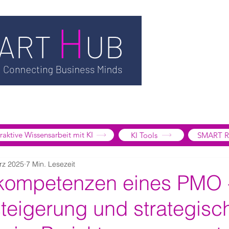
TSMART AI
MEDIATHEK
BLOG
INFORMATION
SMART
EDGE LIBRARY
SMART FOCUS
ÜBER UNS
SHOP
K
tive Wissensarbeit mit KI
KI Tools
SMART R
rz 2025
7 Min. Lesezeit
kompetenzen eines PMO 
steigerung und strategisc