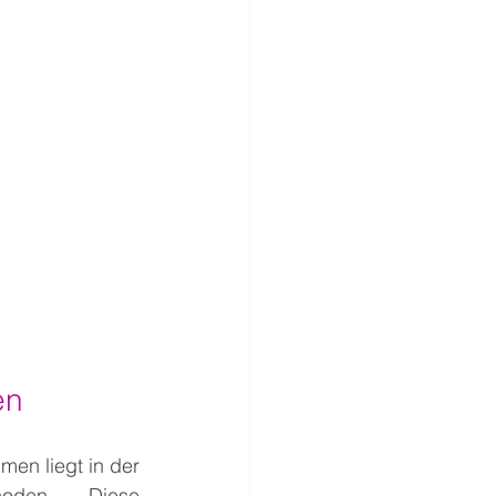
en
en liegt in der 
oden. Diese 