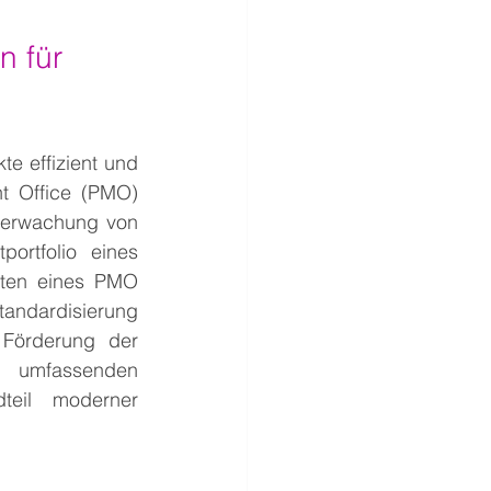
n für 
e effizient und 
t Office (PMO) 
Überwachung von 
ortfolio eines 
iten eines PMO 
tandardisierung 
Förderung der 
 umfassenden 
eil moderner 