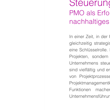
Steuerun
PMO als Erfol
nachhaltige
In einer Zeit, in d
gleichzeitig strate
eine Schlüsselrolle
Projekten, sondern 
Unternehmens steue
sind vielfältig und 
von Projektprozes
Projektmanagemen
Funktionen mache
Unternehmensführu