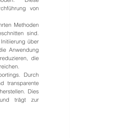
rchführung von 
hrten Methoden 
chnitten sind. 
itiierung über 
die Anwendung 
eduzieren, die 
reichen.
ortings. Durch 
d transparente 
rstellen. Dies 
und trägt zur 