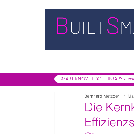
STARTSEITE
LEISTUNGEN
BUIL
SMART INSIGHTS
SMART KNOWL
SMART KNOWLEDGE LIBRARY - Interak
Bernhard Metzger
17. Mä
Die Kern
Effizienz