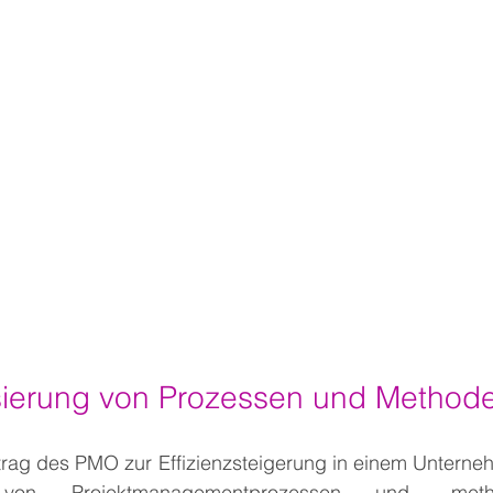
b
sierung von Prozessen und Method
trag des PMO zur Effizienzsteigerung in einem Unternehm
g von Projektmanagementprozessen und -meth