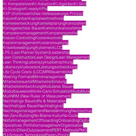
KI Kompetenzen
KI-Adoption
KI-Agenten
KI-Skill
KI-Strategie
KI-ready
KPIs
KVP (Kontinuierliches-Verbesserungs-Prinzip)
Kaizen
Kanban
Kapitalwertmethode
Karriereentwicklung
Karriereplanung
Kennzahlen
Klimagerechtes Bauen
Kommunikationsfehler
Kompetenzmanagement
Kompetenzprofile
Kosten-Controlling
Kostenkontrolle
Kostenmanagement
Kostensteuerung
Krisenbewältigung
Kybernetik
LCC
LPS (Last-Planner-System)
Leadership
Lean Construction
Lean Design
Lean Management
Lean Thinking
Lebenszyklusbetrachtung
Lebenszykluskosten
Leistungsentwicklung
Life Cycle Costs (LCC)
MR
Mauerroboter
Meeting-Formate
Mikromanagement
Mitarbeiterausfall
Mitarbeiterbindung
Mitarbeiterentwicklung
Modulares Bauen
Modulbauweise
Monte-Carlo-Simulation
Muda
Mura
Muri
NRM (New Rules of Measurement)
Nachhaltige Baustoffe & Materialien
Nachhaltiges Bauen
Nachhaltigkeit
Nachtragsmanagement
Nanodämmung
Narzissmus
Net-Zero-Building
No-Blame-Kultur
No-Code
Notfallmanagement
Offboarding
Onboarding
OpEx
Operatives Portfoliomanagement
Organisation
Ostrich-Effekt
Outplacement
PERT Methode
PMO
PU-Schaum Technologie
Pareto-Prinzip