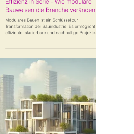
Bernhard Metzger
17. Apr. 2025
13 Min. Lesezeit
Bautechnik
Effizienz in Serie - Wie modulare
Bauweisen die Branche verändern
Modulares Bauen ist ein Schlüssel zur
Transformation der Bauindustrie: Es ermöglicht
effiziente, skalierbare und nachhaltige Projekte.
Durch industrielle Vorfertigung und digitale
Prozesse verkürzen sich Bauzeiten, sinken Kosten
und wird die Qualität messbar gesteigert – bei
gleichzeitiger Flexibilität für unterschiedliche
Nutzungskonzepte.