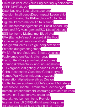
Claim-Risiken
Cost-Value-Engineering
Cybersecurity
DEEP DIVE
DIN 276
Datenbasierte Baustellensteuerung
Decision Intelligence
Deep Impact Leadership
Design Thinking
Die KI-Revolution
Digital Twins
Digitale Transformation
Digitalisierung
Dokumentenmanagement
Drei-Punkt-Schätzung
Drohnen
ESG Management
ESG-Klassifizierung
ESG-konforme Maßnahmen
EU AI Act
EVA (Earned-Value-Analyse)
Eat the Frog
Einzelvergabe
Eisenhower-Matrix
Energieeffizientes Design
Energieeffizienz
Entscheidungsmanagement
FMEA (Failure Mode and Effects Analysis
Fachkompetenz
Fachkräftemangel
Fischgräten-Diagramm
Freigabeprozess
Führungskräfteentwicklung
Führungskultur
GU-Vergabe
Gaslighting
Gebäude-Resilienz
Gebäudeschaden Gutachten
Gebäudetyp E
Gemba-Walk
Genehmigungsprozesse
Generation Alpha
Generatives Design
Großschadenregulierung
GÜ-Vergabe
HR-Strategie
Humanoide Robotik
IR
Immersive Technologien
Immobilienfonds
Immobilienstrategie
Infrastrukturbau
Innovation Bauen
Innovationsfallen
Interaktives Lernen
Interne Revision
Interner Zinsfuß (IRR)
IoT
Ishikawa-Diagramm
JIT (Just-in Time-Philosophie)
KI
KI & Robotik