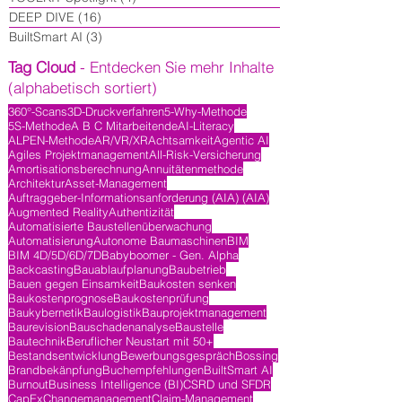
DEEP DIVE
(16)
16 Beiträge
BuiltSmart AI
(3)
3 Beiträge
Tag Cloud
- Entdecken Sie mehr Inhalte
(alphabetisch sortiert)
360°-Scans
3D-Druckverfahren
5-Why-Methode
5S-Methode
A B C Mitarbeitende
AI-Literacy
ALPEN-Methode
AR/VR/XR
Achtsamkeit
Agentic AI
Agiles Projektmanagement
All-Risk-Versicherung
Amortisationsberechnung
Annuitätenmethode
Architektur
Asset-Management
Auftraggeber-Informationsanforderung (AIA) (AIA)
Augmented Reality
Authentizität
Automatisierte Baustellenüberwachung
Automatisierung
Autonome Baumaschinen
BIM
BIM 4D/5D/6D/7D
Babyboomer - Gen. Alpha
Backcasting
Bauablaufplanung
Baubetrieb
Bauen gegen Einsamkeit
Baukosten senken
Baukostenprognose
Baukostenprüfung
Baukybernetik
Baulogistik
Bauprojektmanagement
Baurevision
Bauschadenanalyse
Baustelle
Bautechnik
Beruflicher Neustart mit 50+
Bestandsentwicklung
Bewerbungsgespräch
Bossing
Brandbekänpfung
Buchempfehlungen
BuiltSmart AI
Burnout
Business Intelligence (BI)
CSRD und SFDR
CapEx
Changemanagement
Claim-Management