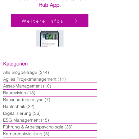
Hub App.
Weitere Infos
Kategorien
Alle Blogbeiträge
(344)
344 Beiträge
Agiles Projektmanagement
(11)
11 Beiträge
Asset-Management
(10)
10 Beiträge
Baurevision
(13)
13 Beiträge
Bauschadenanalyse
(7)
7 Beiträge
Bautechnik
(22)
22 Beiträge
Digitalisierung
(36)
36 Beiträge
ESG Management
(15)
15 Beiträge
Führung & Arbeitspsychologie
(36)
36 Beiträge
Karriereentwicklung
(5)
5 Beiträge