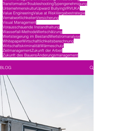
Transformation
Troubleshooting
Typengenehmigung
Unternehmenskultur
Upward Bullying
VR
VUKA
Value Engineering
Value at Risk
Vergabestrategie
Vernatwortlichkeiten
Versicherung
Visual Management
Vorausschauende Instandhaltung
Wasserfall-Methode
Wertschätzung
Wertsteigerung im Bestand
Wertstromanalyse
Whitepaper
Wirtschaftlichkeitsberechnung
Wirtschaftskriminalität
Wärmeschutz
Zeitmanagement
Zukunft der Arbeit
Zukunft des Bauens
Änderungsmanagement
BLOG