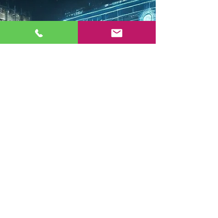
Serielles Bauen 2030 – Wie
Modularität den Bau revolutioniert
Serielles und modulares Bauen gilt als Schlüssel
zur Bewältigung zentraler Herausforderungen im
Bauwesen – vom Wohnraummangel über den
Fachkräftemangel bis hin zu Klimazielen. Neue
Technologien, digitale Planung und erfolgreiche
Praxisprojekte aus Deutschland und Europa
zeigen, wie mit modularer Bauweise Qualität,
Effizienz und Nachhaltigkeit neu gedacht werden
können.