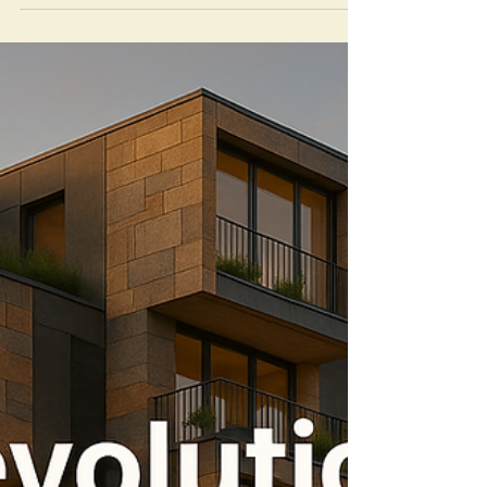
Die Modulbauweise entwickelt sich zum
strategischen Hebel für Produktivität,
Nachhaltigkeit und Kostensicherheit in der Bau-
und Immobilienwirtschaft. Der Beitrag analysiert
konstruktive Grundlagen, wirtschaftliche
Skaleneffekte sowie digitale und regulatorische
Erfolgsfaktoren. Entscheider erhalten eine
fundierte Orientierung für die industrielle
Transformation des Bauens.