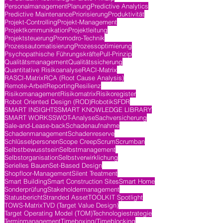
Personalmanagement
Planung
Predictive Analytics
Predictive Maintenance
Priorisierung
Produktivität
Projekt-Controlling
Projekt-Management
Projektkommunikation
Projektleitung
Projektsteuerung
Promodro-Technik
Prozessautomatisierung
Prozessoptimierung
Psychopathische Führungskräfte
Pull-Prinzip
Qualitätsmanagement
Qualitätssicherung
Quantitative Risikoanalyse
RACI-Matrix
RASCI-Matrix
RCA (Root Cause Analysis)
Remote-Arbeit
Reporting
Resilienz
Risikomanagement
Risikomatrix
Risikoregister
Robot Oriented Design (ROD)
Robotik
SFDR
SMART INSIGHTS
SMART KNOWLEDGE LIBRARY
SMART WORKS
SWOT-Analyse
Sachversicherung
Sale-and-Lease-back
Schadenaufnahme
Schadenmanagement
Schadenreserve
Schlüsselpersonen
Scope Creep
Scrum
Scrumban
Selbstbewusstsein
Selbstmanagement
Selbstorganisation
Selbstverwirklichung
Serielles Bauen
Set-Based Design
Shopfloor-Management
Silent Treatment
Smart Building
Smart Construction Sites
Smart Home
Sonderprüfung
Stakeholdermanagement
Statusbericht
Stranded Asset
TOOLKIT Spotlight
TOWS-Matrix
TVD (Target Value Design)
Target Operating Model (TOM)
Technologiestrategie
Terminmanagement
Timeboxing/Timeblocking