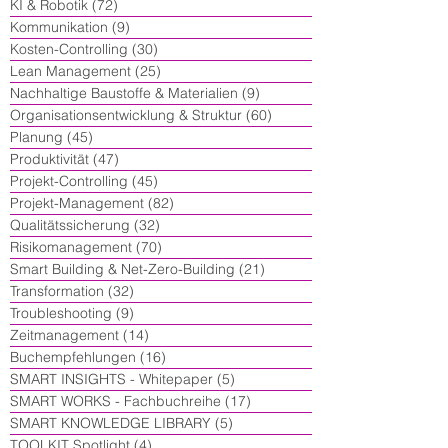
KI & Robotik
(72)
72 Beiträge
Kommunikation
(9)
9 Beiträge
Kosten-Controlling
(30)
30 Beiträge
Lean Management
(25)
25 Beiträge
Nachhaltige Baustoffe & Materialien
(9)
9 Beiträge
Organisationsentwicklung & Struktur
(60)
60 Beiträge
Planung
(45)
45 Beiträge
Produktivität
(47)
47 Beiträge
Projekt-Controlling
(45)
45 Beiträge
Projekt-Management
(82)
82 Beiträge
Qualitätssicherung
(32)
32 Beiträge
Risikomanagement
(70)
70 Beiträge
Smart Building & Net-Zero-Building
(21)
21 Beiträge
Transformation
(32)
32 Beiträge
Troubleshooting
(9)
9 Beiträge
Zeitmanagement
(14)
14 Beiträge
Buchempfehlungen
(16)
16 Beiträge
SMART INSIGHTS - Whitepaper
(5)
5 Beiträge
SMART WORKS - Fachbuchreihe
(17)
17 Beiträge
SMART KNOWLEDGE LIBRARY
(5)
5 Beiträge
TOOLKIT Spotlight
(4)
4 Beiträge