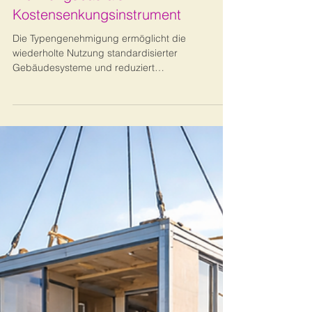
Typengenehmigung im
Wohnungsbau als
Kostensenkungsinstrument
Die Typengenehmigung ermöglicht die
wiederholte Nutzung standardisierter
Gebäudesysteme und reduziert
Genehmigungsrisiken sowie Projektlaufzeiten. Sie
schafft die regulatorische Grundlage für serielles
und modulares Bauen und verbessert die
wirtschaftliche Skalierbarkeit von
Wohnungsbauprojekten. Dadurch wird die
Industrialisierung des Bauens zu einem zentralen
Hebel zur Steigerung von Produktivität und
Kosteneffizienz.