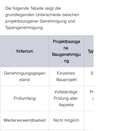
Die folgende Tabelle zeigt die 
grundlegenden Unterschiede zwischen 
projektbezogener Genehmigung und 
Typengenehmigung.
Projektbezoge
ne 
Kriterium
Typengenehmigung
Baugenehmigu
ng
Genehmigungsgegen
Einzelnes 
Standardisierter 
stand
Bauprojekt
Vollständige 
Prüfung standort-
Prüfumfang
Prüfung aller 
unabhängiger 
Aspekte
Wiederverwendbarkeit
Nicht möglich