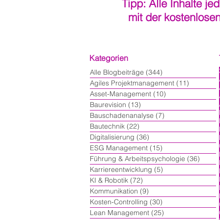
Tipp: Alle Inhalte je
mit der kostenlose
Kategorien
Alle Blogbeiträge
(344)
344 Beiträge
Agiles Projektmanagement
(11)
11 Beiträ
Asset-Management
(10)
10 Beiträge
Baurevision
(13)
13 Beiträge
Bauschadenanalyse
(7)
7 Beiträge
Bautechnik
(22)
22 Beiträge
Digitalisierung
(36)
36 Beiträge
ESG Management
(15)
15 Beiträge
Führung & Arbeitspsychologie
(36)
36 Bei
Karriereentwicklung
(5)
5 Beiträge
KI & Robotik
(72)
72 Beiträge
Kommunikation
(9)
9 Beiträge
Kosten-Controlling
(30)
30 Beiträge
Lean Management
(25)
25 Beiträge