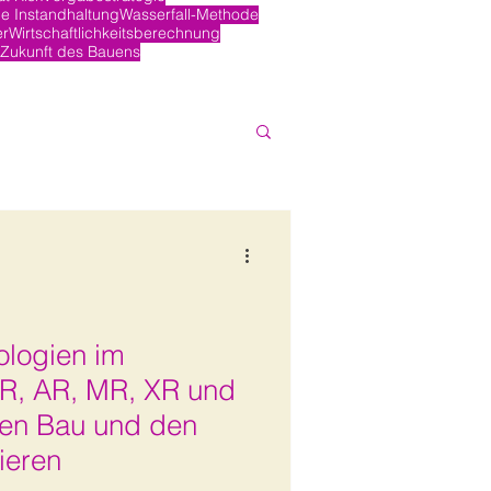
e Instandhaltung
Wasserfall-Methode
er
Wirtschaftlichkeitsberechnung
Zukunft des Bauens
ologien im
R, AR, MR, XR und
den Bau und den
ieren