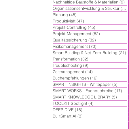
Nachhaltige Baustoffe & Materialien
(9)
9 
Organisationsentwicklung & Struktur
(60)
Planung
(45)
45 Beiträge
Produktivität
(47)
47 Beiträge
Projekt-Controlling
(45)
45 Beiträge
Projekt-Management
(82)
82 Beiträge
Qualitätssicherung
(32)
32 Beiträge
Risikomanagement
(70)
70 Beiträge
Smart Building & Net-Zero-Building
(21)
2
Transformation
(32)
32 Beiträge
Troubleshooting
(9)
9 Beiträge
Zeitmanagement
(14)
14 Beiträge
Buchempfehlungen
(16)
16 Beiträge
SMART INSIGHTS - Whitepaper
(5)
5 Beit
SMART WORKS - Fachbuchreihe
(17)
17 
SMART KNOWLEDGE LIBRARY
(5)
5 Beit
TOOLKIT Spotlight
(4)
4 Beiträge
DEEP DIVE
(16)
16 Beiträge
BuiltSmart AI
(3)
3 Beiträge