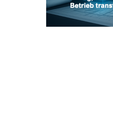
ÜBER UNS
KOOPER
FIRST VIEW
SOCIAL 
ALL CONTENT
GASTAU
SERVICES
EXTERNE
MEDIATHEK
PODCAS
SMART WORKS
PRESSE /
SMART INSIGHTS
© 2026 