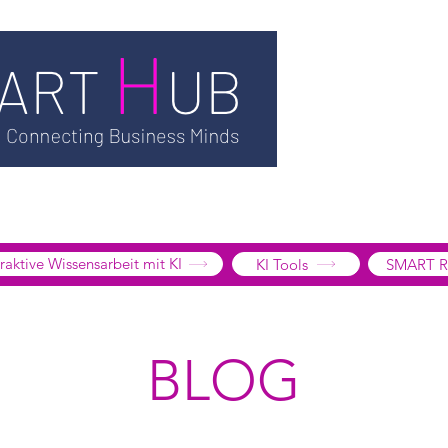
TSMART AI
MEDIATHEK
BLOG
INFORMATION
SMART
EDGE LIBRARY
SMART FOCUS
ÜBER UNS
SHOP
K
tive Wissensarbeit mit KI
KI Tools
SMART R
BLOG