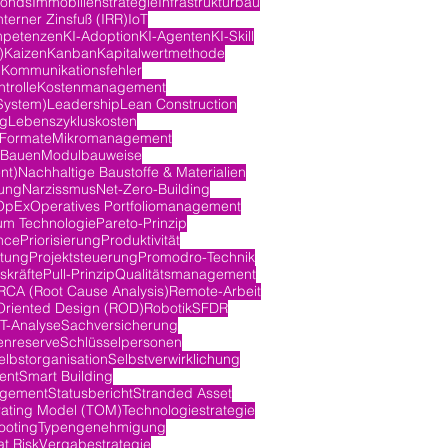
fonds
Immobilienstrategie
Infrastrukturbau
nterner Zinsfuß (IRR)
IoT
mpetenzen
KI-Adoption
KI-Agenten
KI-Skill
)
Kaizen
Kanban
Kapitalwertmethode
n
Kommunikationsfehler
trolle
Kostenmanagement
System)
Leadership
Lean Construction
ng
Lebenszykluskosten
-Formate
Mikromanagement
 Bauen
Modulbauweise
nt)
Nachhaltige Baustoffe & Materialien
ung
Narzissmus
Net-Zero-Building
OpEx
Operatives Portfoliomanagement
m Technologie
Pareto-Prinzip
nce
Priorisierung
Produktivität
itung
Projektsteuerung
Promodro-Technik
skräfte
Pull-Prinzip
Qualitätsmanagement
RCA (Root Cause Analysis)
Remote-Arbeit
Oriented Design (ROD)
Robotik
SFDR
-Analyse
Sachversicherung
nreserve
Schlüsselpersonen
elbstorganisation
Selbstverwirklichung
ent
Smart Building
agement
Statusbericht
Stranded Asset
rating Model (TOM)
Technologiestrategie
ooting
Typengenehmigung
at Risk
Vergabestrategie