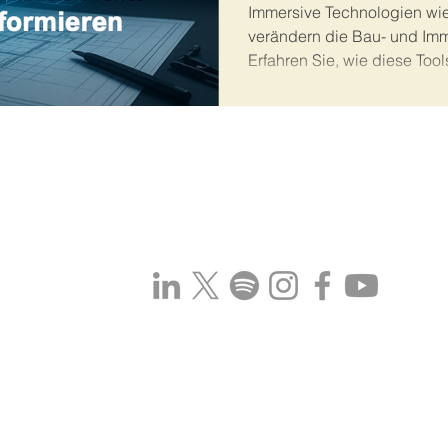
Immersive Technologien wi
verändern die Bau- und Im
Erfahren Sie, wie diese To
Betrieb effizienter, präziser
ATIONSMÖGLICHKEITEN
MEDIA
TOREN
 BEITRÄGE
TS
 MEDIA-KIT
BuiltSmart Hub - Bernhard Metzger. Alle Rechte v