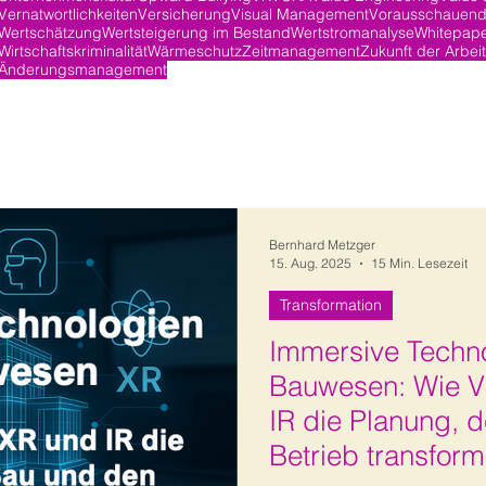
Vernatwortlichkeiten
Versicherung
Visual Management
Vorausschauend
Wertschätzung
Wertsteigerung im Bestand
Wertstromanalyse
Whitepap
Wirtschaftskriminalität
Wärmeschutz
Zeitmanagement
Zukunft der Arbeit
Änderungsmanagement
Bernhard Metzger
15. Aug. 2025
15 Min. Lesezeit
Transformation
Immersive Techn
Bauwesen: Wie V
IR die Planung, 
Betrieb transform