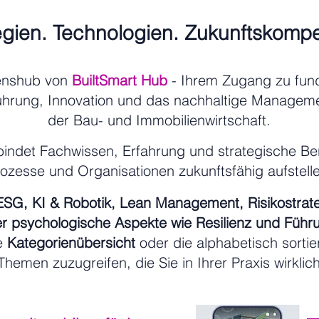
egien. Technologien. Zukunftskomp
enshub von
BuiltSmart Hub
- Ihrem Zugang zu fund
ührung, Innovation und das nachhaltige Manageme
der Bau- und Immobilienwirtschaft.
indet Fachwissen, Erfahrung und strategische Bera
rozesse und Organisationen zukunftsfähig aufstel
 ESG, KI & Robotik, Lean Management, Risikostrat
r psychologische Aspekte wie Resilienz und Führ
ie
Kategorienübersicht
oder die alphabetisch sortie
Themen zuzugreifen, die Sie in Ihrer Praxis wirklic