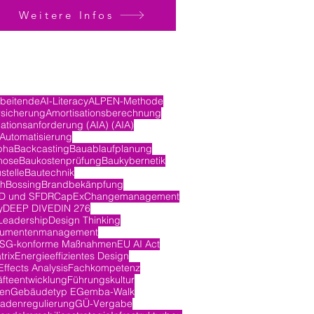
Weitere Infos
rbeitende
AI-Literacy
ALPEN-Methode
rsicherung
Amortisationsberechnung
ationsanforderung (AIA) (AIA)
Automatisierung
pha
Backcasting
Bauablaufplanung
nose
Baukostenprüfung
Baukybernetik
stelle
Bautechnik
ch
Bossing
Brandbekänpfung
D und SFDR
CapEx
Changemanagement
y
DEEP DIVE
DIN 276
Leadership
Design Thinking
umentenmanagement
SG-konforme Maßnahmen
EU AI Act
trix
Energieeffizientes Design
ffects Analysis
Fachkompetenz
fteentwicklung
Führungskultur
en
Gebäudetyp E
Gemba-Walk
adenregulierung
GÜ-Vergabe