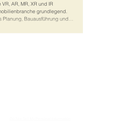
e VR, AR, MR, XR und IR
mobilienbranche grundlegend.
ols Planung, Bauausführung und
 und kollaborativer gestalten.
KONTAKT
AGB
DATENSCHUTZ & COOKIES
WIDERRUFSBELEHRUNG
ONLINE-WIDERRUF
IMPRESSUM
Do Not Sell My Personal Information
orbehalten