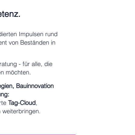
etenz.
ierten Impulsen rund
nt von Beständen in
tung - für alle, die
len möchten.
egien, Bauinnovation
ung:
rte
Tag-Cloud
,
h weiterbringen.