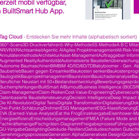
derzeit mobil verfügbar,
n BuiltSmart Hub App.
Tag Cloud
- Entdecken Sie mehr Inhalte (alphabetisch sortiert)
360°-Scans
3D-Druckverfahren
5-Why-Methode
5S-Methode
A B C Mita
AR/VR/XR
Achtsamkeit
Agentic AI
Agiles Projektmanagement
All-Risk-Ve
ge
Annuitätenmethode
Architektur
Asset-Management
Auftraggeber-Inform
Augmented Reality
Authentizität
Automatisierte Baustellenüberwachung
Autonome Baumaschinen
BIM
BIM 4D/5D/6D/7D
Babyboomer - Gen. Al
Baubetrieb
Bauen gegen Einsamkeit
Baukosten senken
Baukostenprog
Baulogistik
Bauprojektmanagement
Baurevision
Bauschadenanalyse
Bau
Beruflicher Neustart mit 50+
Bestandsentwicklung
Bewerbungsgesprä
Buchempfehlungen
BuiltSmart AI
Burnout
Business Intelligence (BI)
CSR
Claim-Management
Claim-Risiken
Cost-Value-Engineering
Cybersecurit
Datenbasierte Baustellensteuerung
Decision Intelligence
Deep Impact 
träge
Die KI-Revolution
Digital Twins
Digitale Transformation
Digitalisierung
Dok
Drei-Punkt-Schätzung
Drohnen
ESG Management
ESG-Klassifizierung
E
EVA (Earned-Value-Analyse)
Eat the Frog
Einzelvergabe
Eisenhower-Ma
Energieeffizienz
Entscheidungsmanagement
FMEA (Failure Mode and E
Fachkräftemangel
Fischgräten-Diagramm
Freigabeprozess
Führungskrä
GU-Vergabe
Gaslighting
Gebäude-Resilienz
Gebäudeschaden Gutacht
Genehmigungsprozesse
Generation Alpha
Generatives Design
Großsch