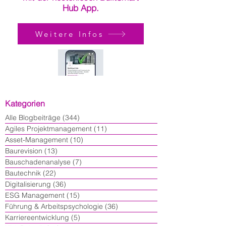
Hub App.
Weitere Infos
Kategorien
Alle Blogbeiträge
(344)
344 Beiträge
Agiles Projektmanagement
(11)
11 Beiträge
Asset-Management
(10)
10 Beiträge
Baurevision
(13)
13 Beiträge
Bauschadenanalyse
(7)
7 Beiträge
Bautechnik
(22)
22 Beiträge
Digitalisierung
(36)
36 Beiträge
ESG Management
(15)
15 Beiträge
Führung & Arbeitspsychologie
(36)
36 Beiträge
Karriereentwicklung
(5)
5 Beiträge