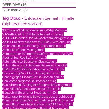
DEEP DIVE
(16)
16 Beiträge
BuiltSmart AI
(3)
3 Beiträge
Tag Cloud
- Entdecken Sie mehr Inhalte
(alphabetisch sortiert)
360°-Scans
3D-Druckverfahren
5-Why-Methode
5S-Methode
A B C Mitarbeitende
AI-Literacy
ALPEN-Methode
AR/VR/XR
Achtsamkeit
Agentic AI
Agiles Projektmanagement
All-Risk-Versicherung
Amortisationsberechnung
Annuitätenmethode
Architektur
Asset-Management
Auftraggeber-Informationsanforderung (AIA) (AIA)
Augmented Reality
Authentizität
Automatisierte Baustellenüberwachung
Automatisierung
Autonome Baumaschinen
BIM
BIM 4D/5D/6D/7D
Babyboomer - Gen. Alpha
Backcasting
Bauablaufplanung
Baubetrieb
Bauen gegen Einsamkeit
Baukosten senken
Baukostenprognose
Baukostenprüfung
Baukybernetik
Baulogistik
Bauprojektmanagement
Baurevision
Bauschadenanalyse
Baustelle
Bautechnik
Beruflicher Neustart mit 50+
Bestandsentwicklung
Bewerbungsgespräch
Bossing
Brandbekänpfung
Buchempfehlungen
BuiltSmart AI
Burnout
Business Intelligence (BI)
CSRD und SFDR
CapEx
Changemanagement
Claim-Management