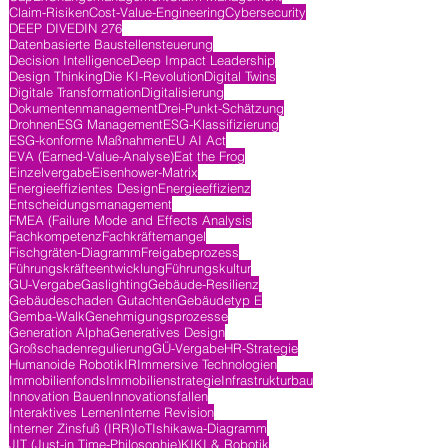
Claim-Risiken
Cost-Value-Engineering
Cybersecurity
DEEP DIVE
DIN 276
Datenbasierte Baustellensteuerung
Decision Intelligence
Deep Impact Leadership
Design Thinking
Die KI-Revolution
Digital Twins
Digitale Transformation
Digitalisierung
Dokumentenmanagement
Drei-Punkt-Schätzung
Drohnen
ESG Management
ESG-Klassifizierung
ESG-konforme Maßnahmen
EU AI Act
EVA (Earned-Value-Analyse)
Eat the Frog
Einzelvergabe
Eisenhower-Matrix
Energieeffizientes Design
Energieeffizienz
Entscheidungsmanagement
FMEA (Failure Mode and Effects Analysis
Fachkompetenz
Fachkräftemangel
Fischgräten-Diagramm
Freigabeprozess
Führungskräfteentwicklung
Führungskultur
GU-Vergabe
Gaslighting
Gebäude-Resilienz
Gebäudeschaden Gutachten
Gebäudetyp E
Gemba-Walk
Genehmigungsprozesse
Generation Alpha
Generatives Design
Großschadenregulierung
GÜ-Vergabe
HR-Strategie
Humanoide Robotik
IR
Immersive Technologien
Immobilienfonds
Immobilienstrategie
Infrastrukturbau
Innovation Bauen
Innovationsfallen
Interaktives Lernen
Interne Revision
Interner Zinsfuß (IRR)
IoT
Ishikawa-Diagramm
JIT (Just-in Time-Philosophie)
KI
KI & Robotik