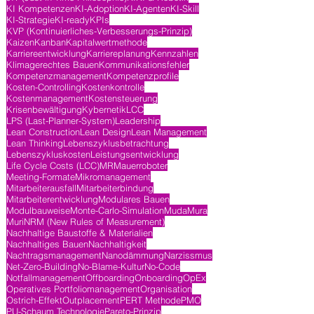
KI Kompetenzen
KI-Adoption
KI-Agenten
KI-Skill
KI-Strategie
KI-ready
KPIs
KVP (Kontinuierliches-Verbesserungs-Prinzip)
Kaizen
Kanban
Kapitalwertmethode
Karriereentwicklung
Karriereplanung
Kennzahlen
Klimagerechtes Bauen
Kommunikationsfehler
Kompetenzmanagement
Kompetenzprofile
Kosten-Controlling
Kostenkontrolle
Kostenmanagement
Kostensteuerung
Krisenbewältigung
Kybernetik
LCC
LPS (Last-Planner-System)
Leadership
Lean Construction
Lean Design
Lean Management
Lean Thinking
Lebenszyklusbetrachtung
Lebenszykluskosten
Leistungsentwicklung
Life Cycle Costs (LCC)
MR
Mauerroboter
Meeting-Formate
Mikromanagement
Mitarbeiterausfall
Mitarbeiterbindung
Mitarbeiterentwicklung
Modulares Bauen
Modulbauweise
Monte-Carlo-Simulation
Muda
Mura
Muri
NRM (New Rules of Measurement)
Nachhaltige Baustoffe & Materialien
Nachhaltiges Bauen
Nachhaltigkeit
Nachtragsmanagement
Nanodämmung
Narzissmus
Net-Zero-Building
No-Blame-Kultur
No-Code
Notfallmanagement
Offboarding
Onboarding
OpEx
Operatives Portfoliomanagement
Organisation
Ostrich-Effekt
Outplacement
PERT Methode
PMO
PU-Schaum Technologie
Pareto-Prinzip