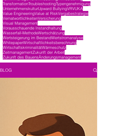
Transformation
Troubleshooting
Typengenehmigung
Unternehmenskultur
Upward Bullying
VR
VUKA
Value Engineering
Value at Risk
Vergabestrategie
Vernatwortlichkeiten
Versicherung
Visual Management
Vorausschauende Instandhaltung
Wasserfall-Methode
Wertschätzung
Wertsteigerung im Bestand
Wertstromanalyse
Whitepaper
Wirtschaftlichkeitsberechnung
Wirtschaftskriminalität
Wärmeschutz
Zeitmanagement
Zukunft der Arbeit
Zukunft des Bauens
Änderungsmanagement
BLOG