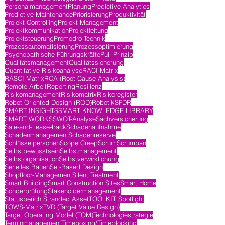
Personalmanagement
Planung
Predictive Analytics
Predictive Maintenance
Priorisierung
Produktivität
Projekt-Controlling
Projekt-Management
Projektkommunikation
Projektleitung
Projektsteuerung
Promodro-Technik
Prozessautomatisierung
Prozessoptimierung
Psychopathische Führungskräfte
Pull-Prinzip
Qualitätsmanagement
Qualitätssicherung
Quantitative Risikoanalyse
RACI-Matrix
RASCI-Matrix
RCA (Root Cause Analysis)
Remote-Arbeit
Reporting
Resilienz
Risikomanagement
Risikomatrix
Risikoregister
Robot Oriented Design (ROD)
Robotik
SFDR
SMART INSIGHTS
SMART KNOWLEDGE LIBRARY
SMART WORKS
SWOT-Analyse
Sachversicherung
Sale-and-Lease-back
Schadenaufnahme
Schadenmanagement
Schadenreserve
Schlüsselpersonen
Scope Creep
Scrum
Scrumban
Selbstbewusstsein
Selbstmanagement
Selbstorganisation
Selbstverwirklichung
Serielles Bauen
Set-Based Design
Shopfloor-Management
Silent Treatment
Smart Building
Smart Construction Sites
Smart Home
Sonderprüfung
Stakeholdermanagement
Statusbericht
Stranded Asset
TOOLKIT Spotlight
TOWS-Matrix
TVD (Target Value Design)
Target Operating Model (TOM)
Technologiestrategie
Terminmanagement
Timeboxing/Timeblocking