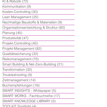
KI & Robotik
(72)
72 Beiträge
Kommunikation
(9)
9 Beiträge
Kosten-Controlling
(30)
30 Beiträge
Lean Management
(25)
25 Beiträge
Nachhaltige Baustoffe & Materialien
(9)
9 Beiträge
Organisationsentwicklung & Struktur
(60)
60 Beiträge
Planung
(45)
45 Beiträge
Produktivität
(47)
47 Beiträge
Projekt-Controlling
(45)
45 Beiträge
Projekt-Management
(82)
82 Beiträge
Qualitätssicherung
(32)
32 Beiträge
Risikomanagement
(70)
70 Beiträge
Smart Building & Net-Zero-Building
(21)
21 Beiträge
Transformation
(32)
32 Beiträge
Troubleshooting
(9)
9 Beiträge
Zeitmanagement
(14)
14 Beiträge
Buchempfehlungen
(16)
16 Beiträge
SMART INSIGHTS - Whitepaper
(5)
5 Beiträge
SMART WORKS - Fachbuchreihe
(17)
17 Beiträge
SMART KNOWLEDGE LIBRARY
(5)
5 Beiträge
TOOLKIT Spotlight
(4)
4 Beiträge