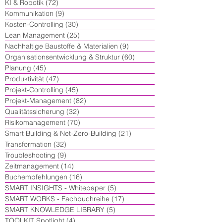
KI & Robotik
(72)
72 Beiträge
Kommunikation
(9)
9 Beiträge
Kosten-Controlling
(30)
30 Beiträge
Lean Management
(25)
25 Beiträge
Nachhaltige Baustoffe & Materialien
(9)
9 Beiträge
Organisationsentwicklung & Struktur
(60)
60 Beiträge
Planung
(45)
45 Beiträge
Produktivität
(47)
47 Beiträge
Projekt-Controlling
(45)
45 Beiträge
Projekt-Management
(82)
82 Beiträge
Qualitätssicherung
(32)
32 Beiträge
Risikomanagement
(70)
70 Beiträge
Smart Building & Net-Zero-Building
(21)
21 Beiträge
Transformation
(32)
32 Beiträge
Troubleshooting
(9)
9 Beiträge
Zeitmanagement
(14)
14 Beiträge
Buchempfehlungen
(16)
16 Beiträge
SMART INSIGHTS - Whitepaper
(5)
5 Beiträge
SMART WORKS - Fachbuchreihe
(17)
17 Beiträge
SMART KNOWLEDGE LIBRARY
(5)
5 Beiträge
TOOLKIT Spotlight
(4)
4 Beiträge