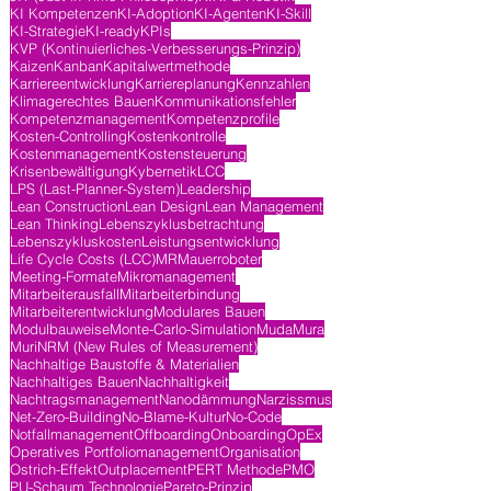
KI Kompetenzen
KI-Adoption
KI-Agenten
KI-Skill
KI-Strategie
KI-ready
KPIs
KVP (Kontinuierliches-Verbesserungs-Prinzip)
Kaizen
Kanban
Kapitalwertmethode
Karriereentwicklung
Karriereplanung
Kennzahlen
Klimagerechtes Bauen
Kommunikationsfehler
Kompetenzmanagement
Kompetenzprofile
Kosten-Controlling
Kostenkontrolle
Kostenmanagement
Kostensteuerung
Krisenbewältigung
Kybernetik
LCC
LPS (Last-Planner-System)
Leadership
Lean Construction
Lean Design
Lean Management
Lean Thinking
Lebenszyklusbetrachtung
Lebenszykluskosten
Leistungsentwicklung
Life Cycle Costs (LCC)
MR
Mauerroboter
Meeting-Formate
Mikromanagement
Mitarbeiterausfall
Mitarbeiterbindung
Mitarbeiterentwicklung
Modulares Bauen
Modulbauweise
Monte-Carlo-Simulation
Muda
Mura
Muri
NRM (New Rules of Measurement)
Nachhaltige Baustoffe & Materialien
Nachhaltiges Bauen
Nachhaltigkeit
Nachtragsmanagement
Nanodämmung
Narzissmus
Net-Zero-Building
No-Blame-Kultur
No-Code
Notfallmanagement
Offboarding
Onboarding
OpEx
Operatives Portfoliomanagement
Organisation
Ostrich-Effekt
Outplacement
PERT Methode
PMO
PU-Schaum Technologie
Pareto-Prinzip