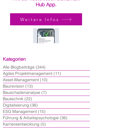
Hub App.
Weitere Infos
Kategorien
Alle Blogbeiträge
(344)
344 Beiträge
Agiles Projektmanagement
(11)
11 Beiträge
Asset-Management
(10)
10 Beiträge
Baurevision
(13)
13 Beiträge
Bauschadenanalyse
(7)
7 Beiträge
Bautechnik
(22)
22 Beiträge
Digitalisierung
(36)
36 Beiträge
ESG Management
(15)
15 Beiträge
Führung & Arbeitspsychologie
(36)
36 Beiträge
Karriereentwicklung
(5)
5 Beiträge