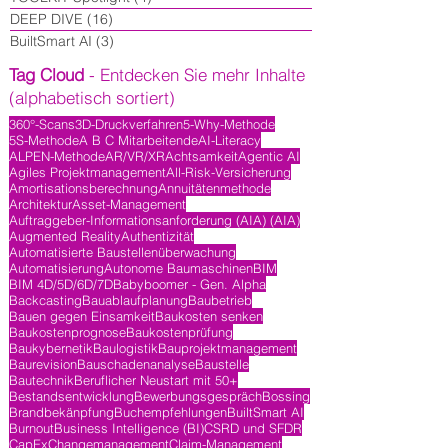
DEEP DIVE
(16)
16 Beiträge
BuiltSmart AI
(3)
3 Beiträge
Tag Cloud
- Entdecken Sie mehr Inhalte
(alphabetisch sortiert)
360°-Scans
3D-Druckverfahren
5-Why-Methode
5S-Methode
A B C Mitarbeitende
AI-Literacy
ALPEN-Methode
AR/VR/XR
Achtsamkeit
Agentic AI
Agiles Projektmanagement
All-Risk-Versicherung
Amortisationsberechnung
Annuitätenmethode
Architektur
Asset-Management
Auftraggeber-Informationsanforderung (AIA) (AIA)
Augmented Reality
Authentizität
Automatisierte Baustellenüberwachung
Automatisierung
Autonome Baumaschinen
BIM
BIM 4D/5D/6D/7D
Babyboomer - Gen. Alpha
Backcasting
Bauablaufplanung
Baubetrieb
Bauen gegen Einsamkeit
Baukosten senken
Baukostenprognose
Baukostenprüfung
Baukybernetik
Baulogistik
Bauprojektmanagement
Baurevision
Bauschadenanalyse
Baustelle
Bautechnik
Beruflicher Neustart mit 50+
Bestandsentwicklung
Bewerbungsgespräch
Bossing
Brandbekänpfung
Buchempfehlungen
BuiltSmart AI
Burnout
Business Intelligence (BI)
CSRD und SFDR
CapEx
Changemanagement
Claim-Management