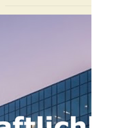
Lebenszykluskosten und vier zentrale Methoden
der Wirtschaftlichkeitsberechnung helfen,
Immobilienprojekte fundiert zu bewerten – mit
detailliertem Praxisbeispiel.