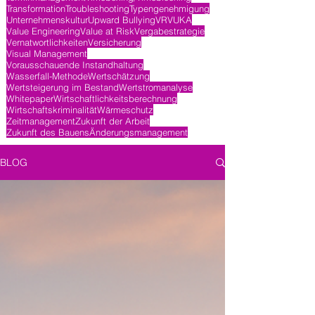
Transformation
Troubleshooting
Typengenehmigung
Unternehmenskultur
Upward Bullying
VR
VUKA
Value Engineering
Value at Risk
Vergabestrategie
Vernatwortlichkeiten
Versicherung
Visual Management
Vorausschauende Instandhaltung
Wasserfall-Methode
Wertschätzung
Wertsteigerung im Bestand
Wertstromanalyse
Whitepaper
Wirtschaftlichkeitsberechnung
Wirtschaftskriminalität
Wärmeschutz
Zeitmanagement
Zukunft der Arbeit
Zukunft des Bauens
Änderungsmanagement
BLOG