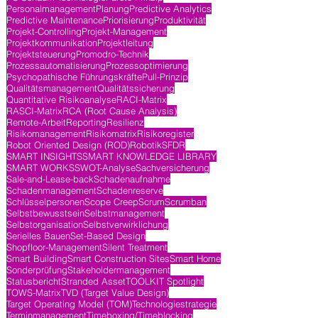
Personalmanagement
Planung
Predictive Analytics
Predictive Maintenance
Priorisierung
Produktivität
Projekt-Controlling
Projekt-Management
Projektkommunikation
Projektleitung
Projektsteuerung
Promodro-Technik
Prozessautomatisierung
Prozessoptimierung
Psychopathische Führungskräfte
Pull-Prinzip
Qualitätsmanagement
Qualitätssicherung
Quantitative Risikoanalyse
RACI-Matrix
RASCI-Matrix
RCA (Root Cause Analysis)
Remote-Arbeit
Reporting
Resilienz
Risikomanagement
Risikomatrix
Risikoregister
Robot Oriented Design (ROD)
Robotik
SFDR
SMART INSIGHTS
SMART KNOWLEDGE LIBRARY
SMART WORKS
SWOT-Analyse
Sachversicherung
Sale-and-Lease-back
Schadenaufnahme
Schadenmanagement
Schadenreserve
Schlüsselpersonen
Scope Creep
Scrum
Scrumban
Selbstbewusstsein
Selbstmanagement
Selbstorganisation
Selbstverwirklichung
Serielles Bauen
Set-Based Design
Shopfloor-Management
Silent Treatment
Smart Building
Smart Construction Sites
Smart Home
Sonderprüfung
Stakeholdermanagement
Statusbericht
Stranded Asset
TOOLKIT Spotlight
TOWS-Matrix
TVD (Target Value Design)
Target Operating Model (TOM)
Technologiestrategie
Terminmanagement
Timeboxing/Timeblocking