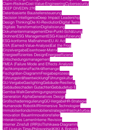
Claim-Risiken
Cost-Value-Engineering
Cybersecurity
DEEP DIVE
DIN 276
Datenbasierte Baustellensteuerung
Decision Intelligence
Deep Impact Leadership
Design Thinking
Die KI-Revolution
Digital Twins
Digitale Transformation
Digitalisierung
Dokumentenmanagement
Drei-Punkt-Schätzung
Drohnen
ESG Management
ESG-Klassifizierung
ESG-konforme Maßnahmen
EU AI Act
EVA (Earned-Value-Analyse)
Eat the Frog
Einzelvergabe
Eisenhower-Matrix
Energieeffizientes Design
Energieeffizienz
Entscheidungsmanagement
FMEA (Failure Mode and Effects Analysis
Fachkompetenz
Fachkräftemangel
Fischgräten-Diagramm
Freigabeprozess
Führungskräfteentwicklung
Führungskultur
GU-Vergabe
Gaslighting
Gebäude-Resilienz
Gebäudeschaden Gutachten
Gebäudetyp E
Gemba-Walk
Genehmigungsprozesse
Generation Alpha
Generatives Design
Großschadenregulierung
GÜ-Vergabe
HR-Strategie
Humanoide Robotik
IR
Immersive Technologien
Immobilienfonds
Immobilienstrategie
Infrastrukturbau
Innovation Bauen
Innovationsfallen
Interaktives Lernen
Interne Revision
Interner Zinsfuß (IRR)
IoT
Ishikawa-Diagramm
JIT (Just-in Time-Philosophie)
KI
KI & Robotik