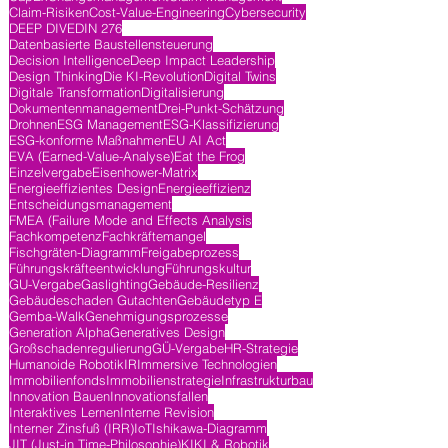
Claim-Risiken
Cost-Value-Engineering
Cybersecurity
DEEP DIVE
DIN 276
Datenbasierte Baustellensteuerung
Decision Intelligence
Deep Impact Leadership
Design Thinking
Die KI-Revolution
Digital Twins
Digitale Transformation
Digitalisierung
Dokumentenmanagement
Drei-Punkt-Schätzung
Drohnen
ESG Management
ESG-Klassifizierung
ESG-konforme Maßnahmen
EU AI Act
EVA (Earned-Value-Analyse)
Eat the Frog
Einzelvergabe
Eisenhower-Matrix
Energieeffizientes Design
Energieeffizienz
Entscheidungsmanagement
FMEA (Failure Mode and Effects Analysis
Fachkompetenz
Fachkräftemangel
Fischgräten-Diagramm
Freigabeprozess
Führungskräfteentwicklung
Führungskultur
GU-Vergabe
Gaslighting
Gebäude-Resilienz
Gebäudeschaden Gutachten
Gebäudetyp E
Gemba-Walk
Genehmigungsprozesse
Generation Alpha
Generatives Design
Großschadenregulierung
GÜ-Vergabe
HR-Strategie
Humanoide Robotik
IR
Immersive Technologien
Immobilienfonds
Immobilienstrategie
Infrastrukturbau
Innovation Bauen
Innovationsfallen
Interaktives Lernen
Interne Revision
Interner Zinsfuß (IRR)
IoT
Ishikawa-Diagramm
JIT (Just-in Time-Philosophie)
KI
KI & Robotik