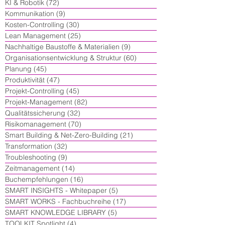
KI & Robotik
(72)
72 Beiträge
Kommunikation
(9)
9 Beiträge
Kosten-Controlling
(30)
30 Beiträge
Lean Management
(25)
25 Beiträge
Nachhaltige Baustoffe & Materialien
(9)
9 Beiträge
Organisationsentwicklung & Struktur
(60)
60 Beiträge
Planung
(45)
45 Beiträge
Produktivität
(47)
47 Beiträge
Projekt-Controlling
(45)
45 Beiträge
Projekt-Management
(82)
82 Beiträge
Qualitätssicherung
(32)
32 Beiträge
Risikomanagement
(70)
70 Beiträge
Smart Building & Net-Zero-Building
(21)
21 Beiträge
Transformation
(32)
32 Beiträge
Troubleshooting
(9)
9 Beiträge
Zeitmanagement
(14)
14 Beiträge
Buchempfehlungen
(16)
16 Beiträge
SMART INSIGHTS - Whitepaper
(5)
5 Beiträge
SMART WORKS - Fachbuchreihe
(17)
17 Beiträge
SMART KNOWLEDGE LIBRARY
(5)
5 Beiträge
TOOLKIT Spotlight
(4)
4 Beiträge