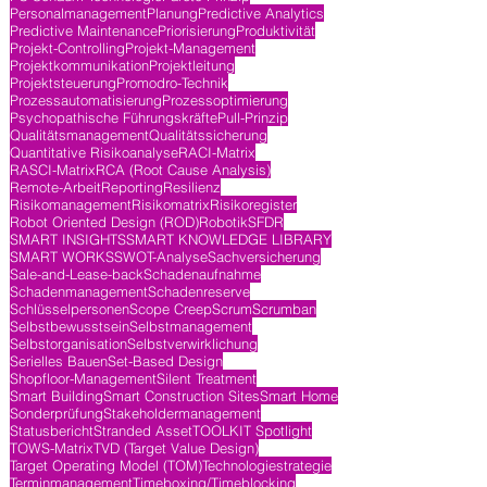
Personalmanagement
Planung
Predictive Analytics
Predictive Maintenance
Priorisierung
Produktivität
Projekt-Controlling
Projekt-Management
Projektkommunikation
Projektleitung
Projektsteuerung
Promodro-Technik
Prozessautomatisierung
Prozessoptimierung
Psychopathische Führungskräfte
Pull-Prinzip
Qualitätsmanagement
Qualitätssicherung
Quantitative Risikoanalyse
RACI-Matrix
RASCI-Matrix
RCA (Root Cause Analysis)
Remote-Arbeit
Reporting
Resilienz
Risikomanagement
Risikomatrix
Risikoregister
Robot Oriented Design (ROD)
Robotik
SFDR
SMART INSIGHTS
SMART KNOWLEDGE LIBRARY
SMART WORKS
SWOT-Analyse
Sachversicherung
Sale-and-Lease-back
Schadenaufnahme
Schadenmanagement
Schadenreserve
Schlüsselpersonen
Scope Creep
Scrum
Scrumban
Selbstbewusstsein
Selbstmanagement
Selbstorganisation
Selbstverwirklichung
Serielles Bauen
Set-Based Design
Shopfloor-Management
Silent Treatment
Smart Building
Smart Construction Sites
Smart Home
Sonderprüfung
Stakeholdermanagement
Statusbericht
Stranded Asset
TOOLKIT Spotlight
TOWS-Matrix
TVD (Target Value Design)
Target Operating Model (TOM)
Technologiestrategie
Terminmanagement
Timeboxing/Timeblocking