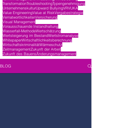
Transformation
Troubleshooting
Typengenehmigung
Unternehmenskultur
Upward Bullying
VR
VUKA
Value Engineering
Value at Risk
Vergabestrategie
Vernatwortlichkeiten
Versicherung
Visual Management
Vorausschauende Instandhaltung
Wasserfall-Methode
Wertschätzung
Wertsteigerung im Bestand
Wertstromanalyse
Whitepaper
Wirtschaftlichkeitsberechnung
Wirtschaftskriminalität
Wärmeschutz
Zeitmanagement
Zukunft der Arbeit
Zukunft des Bauens
Änderungsmanagement
BLOG