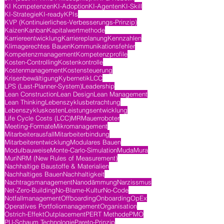
KI Kompetenzen
KI-Adoption
KI-Agenten
KI-Skill
KI-Strategie
KI-ready
KPIs
KVP (Kontinuierliches-Verbesserungs-Prinzip)
Kaizen
Kanban
Kapitalwertmethode
Karriereentwicklung
Karriereplanung
Kennzahlen
Klimagerechtes Bauen
Kommunikationsfehler
Kompetenzmanagement
Kompetenzprofile
Kosten-Controlling
Kostenkontrolle
Kostenmanagement
Kostensteuerung
Krisenbewältigung
Kybernetik
LCC
LPS (Last-Planner-System)
Leadership
Lean Construction
Lean Design
Lean Management
Lean Thinking
Lebenszyklusbetrachtung
Lebenszykluskosten
Leistungsentwicklung
Life Cycle Costs (LCC)
MR
Mauerroboter
Meeting-Formate
Mikromanagement
Mitarbeiterausfall
Mitarbeiterbindung
Mitarbeiterentwicklung
Modulares Bauen
Modulbauweise
Monte-Carlo-Simulation
Muda
Mura
Muri
NRM (New Rules of Measurement)
Nachhaltige Baustoffe & Materialien
Nachhaltiges Bauen
Nachhaltigkeit
Nachtragsmanagement
Nanodämmung
Narzissmus
Net-Zero-Building
No-Blame-Kultur
No-Code
Notfallmanagement
Offboarding
Onboarding
OpEx
Operatives Portfoliomanagement
Organisation
Ostrich-Effekt
Outplacement
PERT Methode
PMO
PU-Schaum Technologie
Pareto-Prinzip