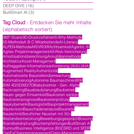
DEEP DIVE
(16)
16 Beiträge
BuiltSmart AI
(3)
3 Beiträge
Tag Cloud
- Entdecken Sie mehr Inhalte
(alphabetisch sortiert)
360°-Scans
3D-Druckverfahren
5-Why-Methode
5S-Methode
A B C Mitarbeitende
AI-Literacy
ALPEN-Methode
AR/VR/XR
Achtsamkeit
Agentic AI
Agiles Projektmanagement
All-Risk-Versicherung
Amortisationsberechnung
Annuitätenmethode
Architektur
Asset-Management
Auftraggeber-Informationsanforderung (AIA) (AIA)
Augmented Reality
Authentizität
Automatisierte Baustellenüberwachung
Automatisierung
Autonome Baumaschinen
BIM
BIM 4D/5D/6D/7D
Babyboomer - Gen. Alpha
Backcasting
Bauablaufplanung
Baubetrieb
Bauen gegen Einsamkeit
Baukosten senken
Baukostenprognose
Baukostenprüfung
Baukybernetik
Baulogistik
Bauprojektmanagement
Baurevision
Bauschadenanalyse
Baustelle
Bautechnik
Beruflicher Neustart mit 50+
Bestandsentwicklung
Bewerbungsgespräch
Bossing
Brandbekänpfung
Buchempfehlungen
BuiltSmart AI
Burnout
Business Intelligence (BI)
CSRD und SFDR
CapEx
Changemanagement
Claim-Management