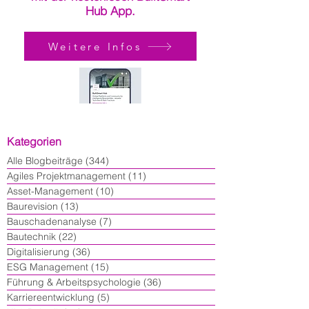
Hub App.
Weitere Infos
Kategorien
Alle Blogbeiträge
(344)
344 Beiträge
Agiles Projektmanagement
(11)
11 Beiträge
Asset-Management
(10)
10 Beiträge
Baurevision
(13)
13 Beiträge
Bauschadenanalyse
(7)
7 Beiträge
Bautechnik
(22)
22 Beiträge
Digitalisierung
(36)
36 Beiträge
ESG Management
(15)
15 Beiträge
Führung & Arbeitspsychologie
(36)
36 Beiträge
Karriereentwicklung
(5)
5 Beiträge