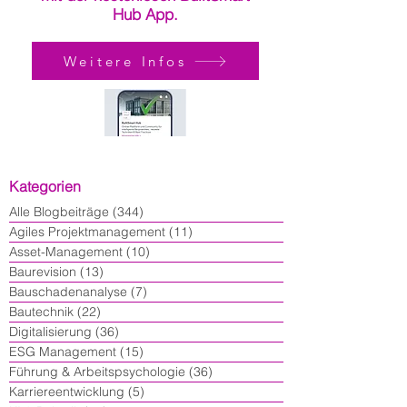
Hub App.
Weitere Infos
Kategorien
Alle Blogbeiträge
(344)
344 Beiträge
Agiles Projektmanagement
(11)
11 Beiträge
Asset-Management
(10)
10 Beiträge
Baurevision
(13)
13 Beiträge
Bauschadenanalyse
(7)
7 Beiträge
Bautechnik
(22)
22 Beiträge
Digitalisierung
(36)
36 Beiträge
ESG Management
(15)
15 Beiträge
Führung & Arbeitspsychologie
(36)
36 Beiträge
Karriereentwicklung
(5)
5 Beiträge