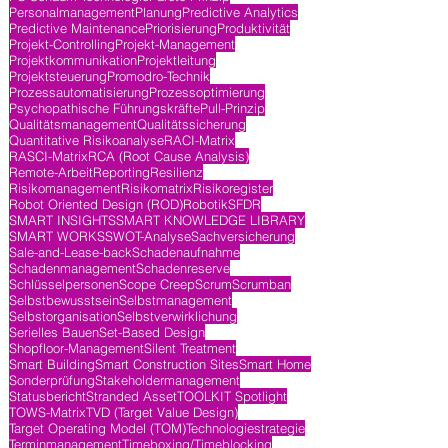
Personalmanagement
Planung
Predictive Analytics
Predictive Maintenance
Priorisierung
Produktivität
Projekt-Controlling
Projekt-Management
Projektkommunikation
Projektleitung
Projektsteuerung
Promodro-Technik
Prozessautomatisierung
Prozessoptimierung
Psychopathische Führungskräfte
Pull-Prinzip
Qualitätsmanagement
Qualitätssicherung
Quantitative Risikoanalyse
RACI-Matrix
RASCI-Matrix
RCA (Root Cause Analysis)
Remote-Arbeit
Reporting
Resilienz
Risikomanagement
Risikomatrix
Risikoregister
Robot Oriented Design (ROD)
Robotik
SFDR
SMART INSIGHTS
SMART KNOWLEDGE LIBRARY
SMART WORKS
SWOT-Analyse
Sachversicherung
Sale-and-Lease-back
Schadenaufnahme
Schadenmanagement
Schadenreserve
Schlüsselpersonen
Scope Creep
Scrum
Scrumban
Selbstbewusstsein
Selbstmanagement
Selbstorganisation
Selbstverwirklichung
Serielles Bauen
Set-Based Design
Shopfloor-Management
Silent Treatment
Smart Building
Smart Construction Sites
Smart Home
Sonderprüfung
Stakeholdermanagement
Statusbericht
Stranded Asset
TOOLKIT Spotlight
TOWS-Matrix
TVD (Target Value Design)
Target Operating Model (TOM)
Technologiestrategie
Terminmanagement
Timeboxing/Timeblocking