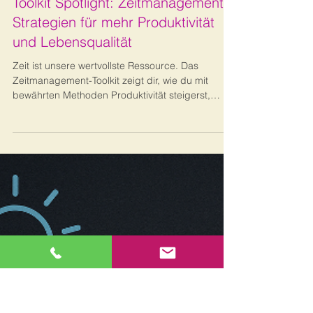
Bernhard Metzger
25. Sept. 2025
3 Min. Lesezeit
TOOLKIT Spotlight
Toolkit Spotlight: Zeitmanagement -
Strategien für mehr Produktivität
und Lebensqualität
Zeit ist unsere wertvollste Ressource. Das
Zeitmanagement-Toolkit zeigt dir, wie du mit
bewährten Methoden Produktivität steigerst,
Stress reduzierst und mehr Lebensqualität
gewinnst.