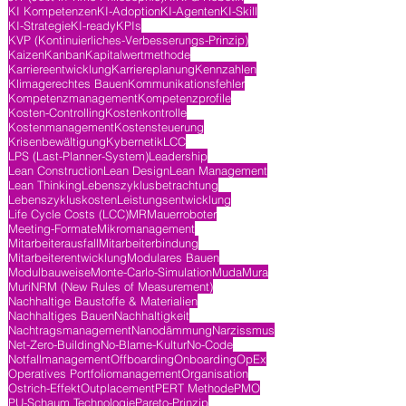
KI Kompetenzen
KI-Adoption
KI-Agenten
KI-Skill
KI-Strategie
KI-ready
KPIs
KVP (Kontinuierliches-Verbesserungs-Prinzip)
Kaizen
Kanban
Kapitalwertmethode
Karriereentwicklung
Karriereplanung
Kennzahlen
Klimagerechtes Bauen
Kommunikationsfehler
Kompetenzmanagement
Kompetenzprofile
Kosten-Controlling
Kostenkontrolle
Kostenmanagement
Kostensteuerung
Krisenbewältigung
Kybernetik
LCC
LPS (Last-Planner-System)
Leadership
Lean Construction
Lean Design
Lean Management
Lean Thinking
Lebenszyklusbetrachtung
Lebenszykluskosten
Leistungsentwicklung
Life Cycle Costs (LCC)
MR
Mauerroboter
Meeting-Formate
Mikromanagement
Mitarbeiterausfall
Mitarbeiterbindung
Mitarbeiterentwicklung
Modulares Bauen
Modulbauweise
Monte-Carlo-Simulation
Muda
Mura
Muri
NRM (New Rules of Measurement)
Nachhaltige Baustoffe & Materialien
Nachhaltiges Bauen
Nachhaltigkeit
Nachtragsmanagement
Nanodämmung
Narzissmus
Net-Zero-Building
No-Blame-Kultur
No-Code
Notfallmanagement
Offboarding
Onboarding
OpEx
Operatives Portfoliomanagement
Organisation
Ostrich-Effekt
Outplacement
PERT Methode
PMO
PU-Schaum Technologie
Pareto-Prinzip