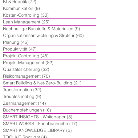
KI & Robotik
(72)
72 Beiträge
Kommunikation
(9)
9 Beiträge
Kosten-Controlling
(30)
30 Beiträge
Lean Management
(25)
25 Beiträge
Nachhaltige Baustoffe & Materialien
(9)
9 Beiträge
Organisationsentwicklung & Struktur
(60)
60 Beiträge
Planung
(45)
45 Beiträge
Produktivität
(47)
47 Beiträge
Projekt-Controlling
(45)
45 Beiträge
Projekt-Management
(82)
82 Beiträge
Qualitätssicherung
(32)
32 Beiträge
Risikomanagement
(70)
70 Beiträge
Smart Building & Net-Zero-Building
(21)
21 Beiträge
Transformation
(32)
32 Beiträge
Troubleshooting
(9)
9 Beiträge
Zeitmanagement
(14)
14 Beiträge
Buchempfehlungen
(16)
16 Beiträge
SMART INSIGHTS - Whitepaper
(5)
5 Beiträge
SMART WORKS - Fachbuchreihe
(17)
17 Beiträge
SMART KNOWLEDGE LIBRARY
(5)
5 Beiträge
TOOLKIT Spotlight
(4)
4 Beiträge