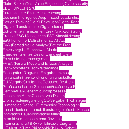
Claim-Risiken
Cost-Value-Engineering
Cybersecurity
DEEP DIVE
DIN 276
Datenbasierte Baustellensteuerung
Decision Intelligence
Deep Impact Leadership
Design Thinking
Die KI-Revolution
Digital Twins
Digitale Transformation
Digitalisierung
Dokumentenmanagement
Drei-Punkt-Schätzung
Drohnen
ESG Management
ESG-Klassifizierung
ESG-konforme Maßnahmen
EU AI Act
EVA (Earned-Value-Analyse)
Eat the Frog
Einzelvergabe
Eisenhower-Matrix
Energieeffizientes Design
Energieeffizienz
Entscheidungsmanagement
FMEA (Failure Mode and Effects Analysis
Fachkompetenz
Fachkräftemangel
Fischgräten-Diagramm
Freigabeprozess
Führungskräfteentwicklung
Führungskultur
GU-Vergabe
Gaslighting
Gebäude-Resilienz
Gebäudeschaden Gutachten
Gebäudetyp E
Gemba-Walk
Genehmigungsprozesse
Generation Alpha
Generatives Design
Großschadenregulierung
GÜ-Vergabe
HR-Strategie
Humanoide Robotik
IR
Immersive Technologien
Immobilienfonds
Immobilienstrategie
Infrastrukturbau
Innovation Bauen
Innovationsfallen
Interaktives Lernen
Interne Revision
Interner Zinsfuß (IRR)
IoT
Ishikawa-Diagramm
JIT (Just-in Time-Philosophie)
KI
KI & Robotik