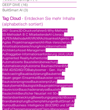
DEEP DIVE
(16)
16 Beiträge
BuiltSmart AI
(3)
3 Beiträge
Tag Cloud
- Entdecken Sie mehr Inhalte
(alphabetisch sortiert)
360°-Scans
3D-Druckverfahren
5-Why-Methode
5S-Methode
A B C Mitarbeitende
AI-Literacy
ALPEN-Methode
AR/VR/XR
Achtsamkeit
Agentic AI
Agiles Projektmanagement
All-Risk-Versicherung
Amortisationsberechnung
Annuitätenmethode
Architektur
Asset-Management
Auftraggeber-Informationsanforderung (AIA) (AIA)
Augmented Reality
Authentizität
Automatisierte Baustellenüberwachung
Automatisierung
Autonome Baumaschinen
BIM
BIM 4D/5D/6D/7D
Babyboomer - Gen. Alpha
Backcasting
Bauablaufplanung
Baubetrieb
Bauen gegen Einsamkeit
Baukosten senken
Baukostenprognose
Baukostenprüfung
Baukybernetik
Baulogistik
Bauprojektmanagement
Baurevision
Bauschadenanalyse
Baustelle
Bautechnik
Beruflicher Neustart mit 50+
Bestandsentwicklung
Bewerbungsgespräch
Bossing
Brandbekänpfung
Buchempfehlungen
BuiltSmart AI
Burnout
Business Intelligence (BI)
CSRD und SFDR
CapEx
Changemanagement
Claim-Management