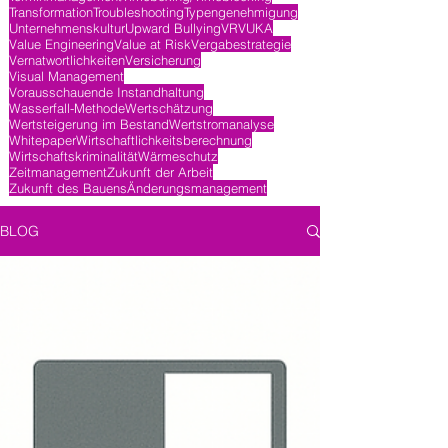
Transformation
Troubleshooting
Typengenehmigung
Unternehmenskultur
Upward Bullying
VR
VUKA
Value Engineering
Value at Risk
Vergabestrategie
Vernatwortlichkeiten
Versicherung
Visual Management
Vorausschauende Instandhaltung
Wasserfall-Methode
Wertschätzung
Wertsteigerung im Bestand
Wertstromanalyse
Whitepaper
Wirtschaftlichkeitsberechnung
Wirtschaftskriminalität
Wärmeschutz
Zeitmanagement
Zukunft der Arbeit
Zukunft des Bauens
Änderungsmanagement
BLOG