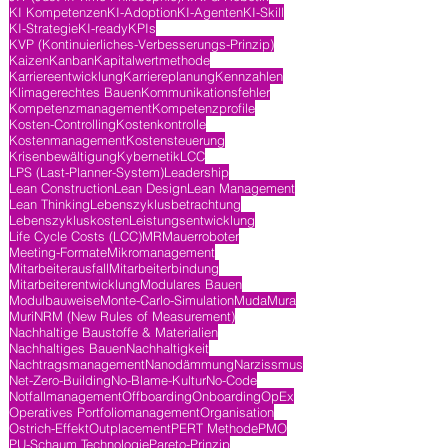
KI Kompetenzen
KI-Adoption
KI-Agenten
KI-Skill
KI-Strategie
KI-ready
KPIs
KVP (Kontinuierliches-Verbesserungs-Prinzip)
Kaizen
Kanban
Kapitalwertmethode
Karriereentwicklung
Karriereplanung
Kennzahlen
Klimagerechtes Bauen
Kommunikationsfehler
Kompetenzmanagement
Kompetenzprofile
Kosten-Controlling
Kostenkontrolle
Kostenmanagement
Kostensteuerung
Krisenbewältigung
Kybernetik
LCC
LPS (Last-Planner-System)
Leadership
Lean Construction
Lean Design
Lean Management
Lean Thinking
Lebenszyklusbetrachtung
Lebenszykluskosten
Leistungsentwicklung
Life Cycle Costs (LCC)
MR
Mauerroboter
Meeting-Formate
Mikromanagement
Mitarbeiterausfall
Mitarbeiterbindung
Mitarbeiterentwicklung
Modulares Bauen
Modulbauweise
Monte-Carlo-Simulation
Muda
Mura
Muri
NRM (New Rules of Measurement)
Nachhaltige Baustoffe & Materialien
Nachhaltiges Bauen
Nachhaltigkeit
Nachtragsmanagement
Nanodämmung
Narzissmus
Net-Zero-Building
No-Blame-Kultur
No-Code
Notfallmanagement
Offboarding
Onboarding
OpEx
Operatives Portfoliomanagement
Organisation
Ostrich-Effekt
Outplacement
PERT Methode
PMO
PU-Schaum Technologie
Pareto-Prinzip