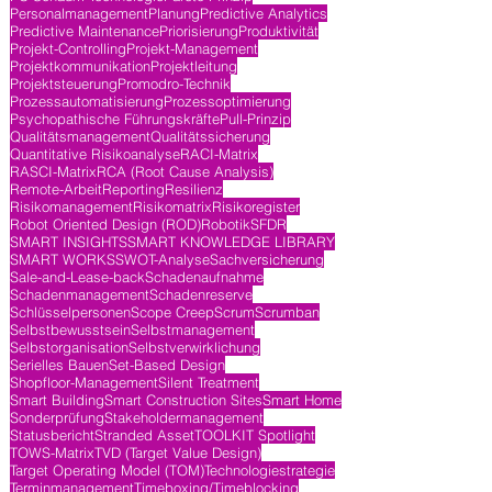
Personalmanagement
Planung
Predictive Analytics
Predictive Maintenance
Priorisierung
Produktivität
Projekt-Controlling
Projekt-Management
Projektkommunikation
Projektleitung
Projektsteuerung
Promodro-Technik
Prozessautomatisierung
Prozessoptimierung
Psychopathische Führungskräfte
Pull-Prinzip
Qualitätsmanagement
Qualitätssicherung
Quantitative Risikoanalyse
RACI-Matrix
RASCI-Matrix
RCA (Root Cause Analysis)
Remote-Arbeit
Reporting
Resilienz
Risikomanagement
Risikomatrix
Risikoregister
Robot Oriented Design (ROD)
Robotik
SFDR
SMART INSIGHTS
SMART KNOWLEDGE LIBRARY
SMART WORKS
SWOT-Analyse
Sachversicherung
Sale-and-Lease-back
Schadenaufnahme
Schadenmanagement
Schadenreserve
Schlüsselpersonen
Scope Creep
Scrum
Scrumban
Selbstbewusstsein
Selbstmanagement
Selbstorganisation
Selbstverwirklichung
Serielles Bauen
Set-Based Design
Shopfloor-Management
Silent Treatment
Smart Building
Smart Construction Sites
Smart Home
Sonderprüfung
Stakeholdermanagement
Statusbericht
Stranded Asset
TOOLKIT Spotlight
TOWS-Matrix
TVD (Target Value Design)
Target Operating Model (TOM)
Technologiestrategie
Terminmanagement
Timeboxing/Timeblocking