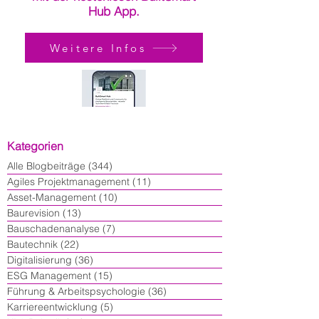
Hub App.
Weitere Infos
Kategorien
Alle Blogbeiträge
(344)
344 Beiträge
Agiles Projektmanagement
(11)
11 Beiträge
Asset-Management
(10)
10 Beiträge
Baurevision
(13)
13 Beiträge
Bauschadenanalyse
(7)
7 Beiträge
Bautechnik
(22)
22 Beiträge
Digitalisierung
(36)
36 Beiträge
ESG Management
(15)
15 Beiträge
Führung & Arbeitspsychologie
(36)
36 Beiträge
Karriereentwicklung
(5)
5 Beiträge