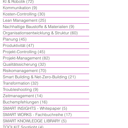
KI & Robotik
(72)
72 Beiträge
Kommunikation
(9)
9 Beiträge
Kosten-Controlling
(30)
30 Beiträge
Lean Management
(25)
25 Beiträge
Nachhaltige Baustoffe & Materialien
(9)
9 Beiträge
Organisationsentwicklung & Struktur
(60)
60 Beiträge
Planung
(45)
45 Beiträge
Produktivität
(47)
47 Beiträge
Projekt-Controlling
(45)
45 Beiträge
Projekt-Management
(82)
82 Beiträge
Qualitätssicherung
(32)
32 Beiträge
Risikomanagement
(70)
70 Beiträge
Smart Building & Net-Zero-Building
(21)
21 Beiträge
Transformation
(32)
32 Beiträge
Troubleshooting
(9)
9 Beiträge
Zeitmanagement
(14)
14 Beiträge
Buchempfehlungen
(16)
16 Beiträge
SMART INSIGHTS - Whitepaper
(5)
5 Beiträge
SMART WORKS - Fachbuchreihe
(17)
17 Beiträge
SMART KNOWLEDGE LIBRARY
(5)
5 Beiträge
TOOLKIT Spotlight
(4)
4 Beiträge