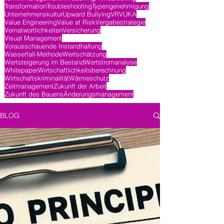
Transformation
Troubleshooting
Typengenehmigung
Unternehmenskultur
Upward Bullying
VR
VUKA
Value Engineering
Value at Risk
Vergabestrategie
Vernatwortlichkeiten
Versicherung
Visual Management
Vorausschauende Instandhaltung
Wasserfall-Methode
Wertschätzung
Wertsteigerung im Bestand
Wertstromanalyse
Whitepaper
Wirtschaftlichkeitsberechnung
Wirtschaftskriminalität
Wärmeschutz
Zeitmanagement
Zukunft der Arbeit
Zukunft des Bauens
Änderungsmanagement
BLOG