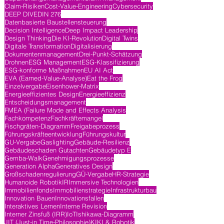
Claim-Risiken
Cost-Value-Engineering
Cybersecurity
DEEP DIVE
DIN 276
Datenbasierte Baustellensteuerung
Decision Intelligence
Deep Impact Leadership
Design Thinking
Die KI-Revolution
Digital Twins
Digitale Transformation
Digitalisierung
Dokumentenmanagement
Drei-Punkt-Schätzung
Drohnen
ESG Management
ESG-Klassifizierung
ESG-konforme Maßnahmen
EU AI Act
EVA (Earned-Value-Analyse)
Eat the Frog
Einzelvergabe
Eisenhower-Matrix
Energieeffizientes Design
Energieeffizienz
Entscheidungsmanagement
FMEA (Failure Mode and Effects Analysis
Fachkompetenz
Fachkräftemangel
Fischgräten-Diagramm
Freigabeprozess
Führungskräfteentwicklung
Führungskultur
GU-Vergabe
Gaslighting
Gebäude-Resilienz
Gebäudeschaden Gutachten
Gebäudetyp E
Gemba-Walk
Genehmigungsprozesse
Generation Alpha
Generatives Design
Großschadenregulierung
GÜ-Vergabe
HR-Strategie
Humanoide Robotik
IR
Immersive Technologien
Immobilienfonds
Immobilienstrategie
Infrastrukturbau
Innovation Bauen
Innovationsfallen
Interaktives Lernen
Interne Revision
Interner Zinsfuß (IRR)
IoT
Ishikawa-Diagramm
JIT (Just-in Time-Philosophie)
KI
KI & Robotik