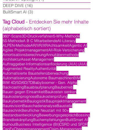
DEEP DIVE
(16)
16 Beiträge
BuiltSmart AI
(3)
3 Beiträge
Tag Cloud
- Entdecken Sie mehr Inhalte
(alphabetisch sortiert)
360°-Scans
3D-Druckverfahren
5-Why-Methode
5S-Methode
A B C Mitarbeitende
AI-Literacy
ALPEN-Methode
AR/VR/XR
Achtsamkeit
Agentic AI
Agiles Projektmanagement
All-Risk-Versicherung
Amortisationsberechnung
Annuitätenmethode
Architektur
Asset-Management
Auftraggeber-Informationsanforderung (AIA) (AIA)
Augmented Reality
Authentizität
Automatisierte Baustellenüberwachung
Automatisierung
Autonome Baumaschinen
BIM
BIM 4D/5D/6D/7D
Babyboomer - Gen. Alpha
Backcasting
Bauablaufplanung
Baubetrieb
Bauen gegen Einsamkeit
Baukosten senken
Baukostenprognose
Baukostenprüfung
Baukybernetik
Baulogistik
Bauprojektmanagement
Baurevision
Bauschadenanalyse
Baustelle
Bautechnik
Beruflicher Neustart mit 50+
Bestandsentwicklung
Bewerbungsgespräch
Bossing
Brandbekänpfung
Buchempfehlungen
BuiltSmart AI
Burnout
Business Intelligence (BI)
CSRD und SFDR
CapEx
Changemanagement
Claim-Management