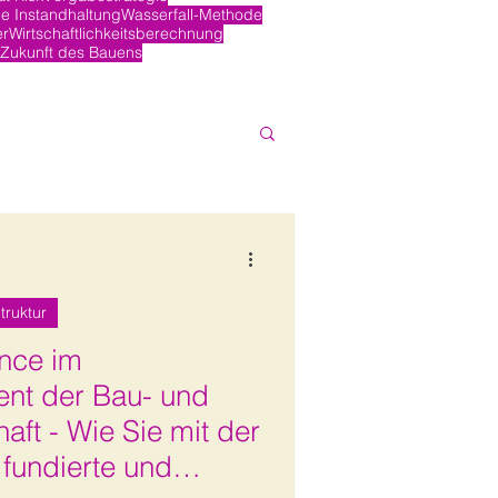
e Instandhaltung
Wasserfall-Methode
er
Wirtschaftlichkeitsberechnung
Zukunft des Bauens
truktur
ence im
nt der Bau- und
aft - Wie Sie mit der
 fundierte und