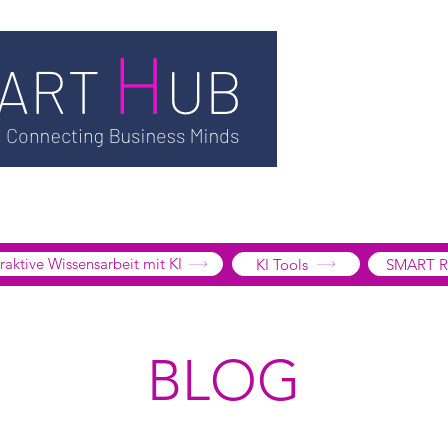
TSMART AI
MEDIATHEK
BLOG
INFORMATION
SMART
EDGE LIBRARY
SMART FOCUS
ÜBER UNS
SHOP
K
tive Wissensarbeit mit KI
KI Tools
SMART R
BLOG