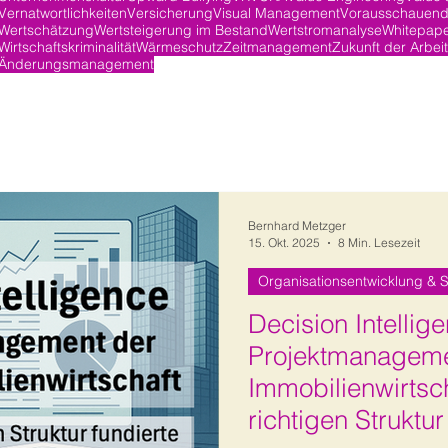
Vernatwortlichkeiten
Versicherung
Visual Management
Vorausschauend
Wertschätzung
Wertsteigerung im Bestand
Wertstromanalyse
Whitepap
Wirtschaftskriminalität
Wärmeschutz
Zeitmanagement
Zukunft der Arbeit
Änderungsmanagement
Bernhard Metzger
15. Okt. 2025
8 Min. Lesezeit
Organisationsentwicklung & S
Decision Intellig
Projektmanageme
Immobilienwirtsch
richtigen Struktur