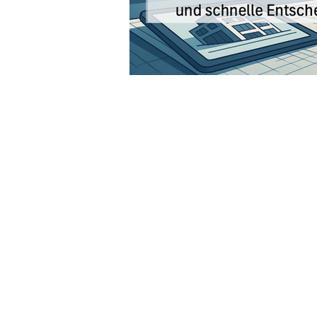
ÜBER UNS
KOOPER
FIRST VIEW
SOCIAL 
ALL CONTENT
GASTAU
SERVICES
EXTERNE
MEDIATHEK
PODCAS
SMART WORKS
PRESSE /
SMART INSIGHTS
© 2026 