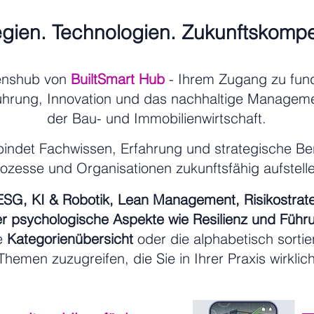
egien. Technologien. Zukunftskomp
enshub von
BuiltSmart Hub
- Ihrem Zugang zu fund
ührung, Innovation und das nachhaltige Manageme
der Bau- und Immobilienwirtschaft.
indet Fachwissen, Erfahrung und strategische Bera
rozesse und Organisationen zukunftsfähig aufstel
 ESG, KI & Robotik, Lean Management, Risikostrat
r psychologische Aspekte wie Resilienz und Führ
ie
Kategorienübersicht
oder die alphabetisch sortie
Themen zuzugreifen, die Sie in Ihrer Praxis wirklic