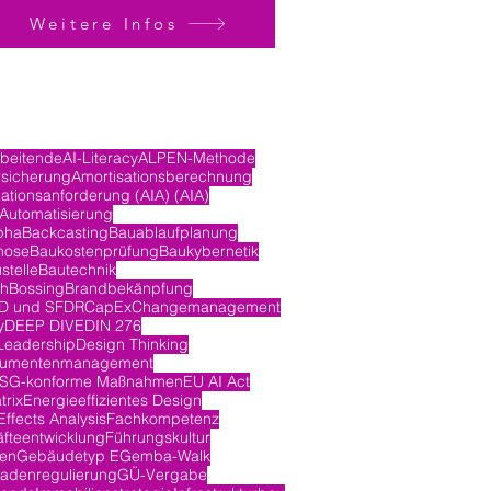
Weitere Infos
rbeitende
AI-Literacy
ALPEN-Methode
rsicherung
Amortisationsberechnung
ationsanforderung (AIA) (AIA)
Automatisierung
pha
Backcasting
Bauablaufplanung
nose
Baukostenprüfung
Baukybernetik
stelle
Bautechnik
ch
Bossing
Brandbekänpfung
D und SFDR
CapEx
Changemanagement
y
DEEP DIVE
DIN 276
Leadership
Design Thinking
umentenmanagement
SG-konforme Maßnahmen
EU AI Act
trix
Energieeffizientes Design
ffects Analysis
Fachkompetenz
fteentwicklung
Führungskultur
en
Gebäudetyp E
Gemba-Walk
adenregulierung
GÜ-Vergabe