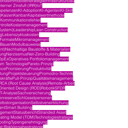
fonds
Immobilienstrategie
Infrastrukturbau
nterner Zinsfuß (IRR)
IoT
mpetenzen
KI-Adoption
KI-Agenten
KI-Skill
)
Kaizen
Kanban
Kapitalwertmethode
n
Kommunikationsfehler
trolle
Kostenmanagement
System)
Leadership
Lean Construction
ng
Lebenszykluskosten
-Formate
Mikromanagement
 Bauen
Modulbauweise
nt)
Nachhaltige Baustoffe & Materialien
ung
Narzissmus
Net-Zero-Building
OpEx
Operatives Portfoliomanagement
m Technologie
Pareto-Prinzip
nce
Priorisierung
Produktivität
itung
Projektsteuerung
Promodro-Technik
skräfte
Pull-Prinzip
Qualitätsmanagement
RCA (Root Cause Analysis)
Remote-Arbeit
Oriented Design (ROD)
Robotik
SFDR
-Analyse
Sachversicherung
nreserve
Schlüsselpersonen
elbstorganisation
Selbstverwirklichung
ent
Smart Building
agement
Statusbericht
Stranded Asset
rating Model (TOM)
Technologiestrategie
ooting
Typengenehmigung
at Risk
Vergabestrategie