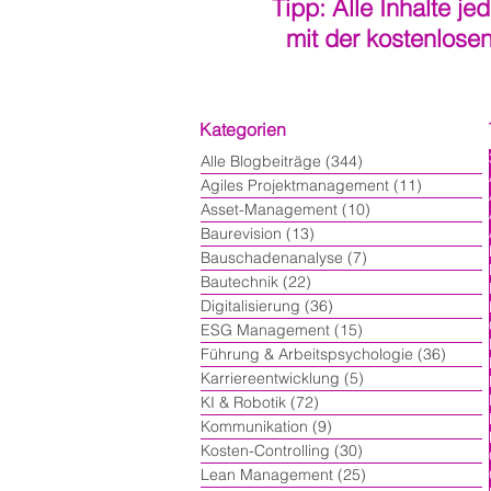
Tipp: Alle Inhalte je
mit der kostenlose
Kategorien
Alle Blogbeiträge
(344)
344 Beiträge
Agiles Projektmanagement
(11)
11 Beiträ
Asset-Management
(10)
10 Beiträge
Baurevision
(13)
13 Beiträge
Bauschadenanalyse
(7)
7 Beiträge
Bautechnik
(22)
22 Beiträge
Digitalisierung
(36)
36 Beiträge
ESG Management
(15)
15 Beiträge
Führung & Arbeitspsychologie
(36)
36 Bei
Karriereentwicklung
(5)
5 Beiträge
KI & Robotik
(72)
72 Beiträge
Kommunikation
(9)
9 Beiträge
Kosten-Controlling
(30)
30 Beiträge
Lean Management
(25)
25 Beiträge