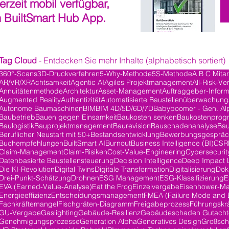
derzeit mobil verfügbar,
n BuiltSmart Hub App.
Tag Cloud
- Entdecken Sie mehr Inhalte (alphabetisch sortiert)
360°-Scans
3D-Druckverfahren
5-Why-Methode
5S-Methode
A B C Mita
AR/VR/XR
Achtsamkeit
Agentic AI
Agiles Projektmanagement
All-Risk-Ve
ge
Annuitätenmethode
Architektur
Asset-Management
Auftraggeber-Inform
Augmented Reality
Authentizität
Automatisierte Baustellenüberwachung
Autonome Baumaschinen
BIM
BIM 4D/5D/6D/7D
Babyboomer - Gen. Al
Baubetrieb
Bauen gegen Einsamkeit
Baukosten senken
Baukostenprog
Baulogistik
Bauprojektmanagement
Baurevision
Bauschadenanalyse
Bau
Beruflicher Neustart mit 50+
Bestandsentwicklung
Bewerbungsgesprä
Buchempfehlungen
BuiltSmart AI
Burnout
Business Intelligence (BI)
CSR
Claim-Management
Claim-Risiken
Cost-Value-Engineering
Cybersecurit
Datenbasierte Baustellensteuerung
Decision Intelligence
Deep Impact 
träge
Die KI-Revolution
Digital Twins
Digitale Transformation
Digitalisierung
Dok
Drei-Punkt-Schätzung
Drohnen
ESG Management
ESG-Klassifizierung
E
EVA (Earned-Value-Analyse)
Eat the Frog
Einzelvergabe
Eisenhower-Ma
Energieeffizienz
Entscheidungsmanagement
FMEA (Failure Mode and E
Fachkräftemangel
Fischgräten-Diagramm
Freigabeprozess
Führungskrä
GU-Vergabe
Gaslighting
Gebäude-Resilienz
Gebäudeschaden Gutacht
Genehmigungsprozesse
Generation Alpha
Generatives Design
Großsch