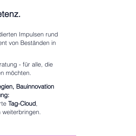
etenz.
ierten Impulsen rund
nt von Beständen in
tung - für alle, die
len möchten.
egien, Bauinnovation
ung:
rte
Tag-Cloud
,
h weiterbringen.