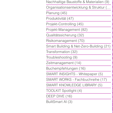
Nachhaltige Baustoffe & Materialien
(9)
9 
Organisationsentwicklung & Struktur
(60)
Planung
(45)
45 Beiträge
Produktivität
(47)
47 Beiträge
Projekt-Controlling
(45)
45 Beiträge
Projekt-Management
(82)
82 Beiträge
Qualitätssicherung
(32)
32 Beiträge
Risikomanagement
(70)
70 Beiträge
Smart Building & Net-Zero-Building
(21)
2
Transformation
(32)
32 Beiträge
Troubleshooting
(9)
9 Beiträge
Zeitmanagement
(14)
14 Beiträge
Buchempfehlungen
(16)
16 Beiträge
SMART INSIGHTS - Whitepaper
(5)
5 Beit
SMART WORKS - Fachbuchreihe
(17)
17 
SMART KNOWLEDGE LIBRARY
(5)
5 Beit
TOOLKIT Spotlight
(4)
4 Beiträge
DEEP DIVE
(16)
16 Beiträge
BuiltSmart AI
(3)
3 Beiträge