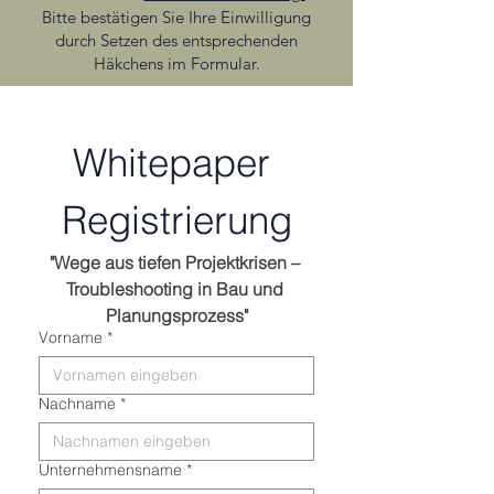
Bitte bestätigen Sie Ihre Einwilligung
durch Setzen des entsprechenden
Häkchens im Formular.
Whitepaper 
Registrierung
"Wege aus tiefen Projektkrisen – 
Troubleshooting in Bau und 
Planungsprozess"
Vorname
*
Nachname
*
Unternehmensname
*