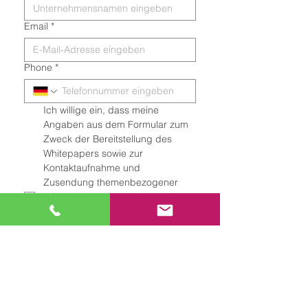
Email
*
Phone
*
Ich willige ein, dass meine 
Angaben aus dem Formular zum 
Zweck der Bereitstellung des 
Whitepapers sowie zur 
Kontaktaufnahme und 
Zusendung themenbezogener 
Informationen verarbeitet und 
gespeichert werden. Ich habe die 
Datenschutzerklärung
 zur 
Kenntnis genommen. Diese 
Einwilligung kann ich jederzeit mit 
Wirkung für die Zukunft 
widerrufen.
*
Ja, ich möchte den Newsletter 