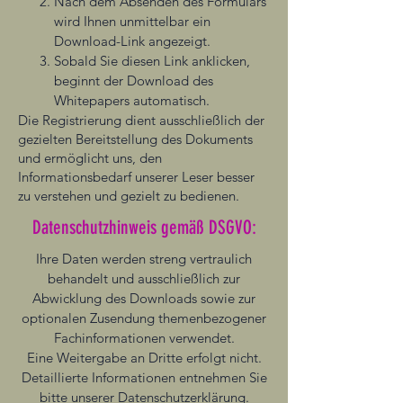
Nach dem Absenden des Formulars
wird Ihnen unmittelbar ein
Download-Link angezeigt.
Sobald Sie diesen Link anklicken,
beginnt der Download des
Whitepapers automatisch.
Die Registrierung dient ausschließlich der
gezielten Bereitstellung des Dokuments
und ermöglicht uns, den
Informationsbedarf unserer Leser besser
zu verstehen und gezielt zu bedienen.
Datenschutzhinweis gemäß DSGVO:
Ihre Daten werden streng vertraulich
behandelt und ausschließlich zur
Abwicklung des Downloads sowie zur
optionalen Zusendung themenbezogener
Fachinformationen verwendet.
Eine Weitergabe an Dritte erfolgt nicht.
Detaillierte Informationen entnehmen Sie
bitte unserer
Datenschutzerklärung.