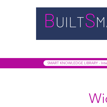
STARTSEITE
LEISTUNGEN
BUIL
SMART INSIGHTS
SMART KNOWL
SMART KNOWLEDGE LIBRARY - Interak
Wid