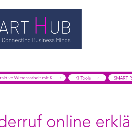
TSMART AI
MEDIATHEK
BLOG
INFORMATION
SMART
EDGE LIBRARY
SMART FOCUS
ÜBER UNS
SHOP
K
tive Wissensarbeit mit KI
KI Tools
SMART R
erruf online erkl