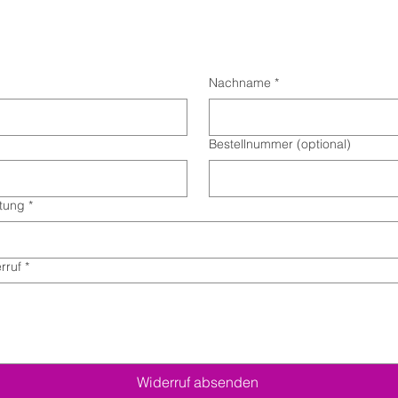
Nachname
*
Bestellnummer (optional)
stung
*
rruf
*
Widerruf absenden