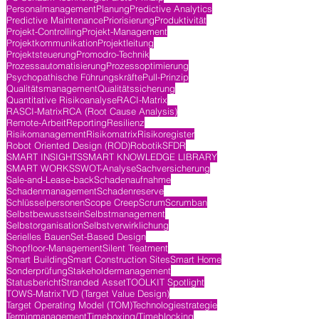
Personalmanagement
Planung
Predictive Analytics
Predictive Maintenance
Priorisierung
Produktivität
Projekt-Controlling
Projekt-Management
Projektkommunikation
Projektleitung
Projektsteuerung
Promodro-Technik
Prozessautomatisierung
Prozessoptimierung
Psychopathische Führungskräfte
Pull-Prinzip
Qualitätsmanagement
Qualitätssicherung
Quantitative Risikoanalyse
RACI-Matrix
RASCI-Matrix
RCA (Root Cause Analysis)
Remote-Arbeit
Reporting
Resilienz
Risikomanagement
Risikomatrix
Risikoregister
Robot Oriented Design (ROD)
Robotik
SFDR
SMART INSIGHTS
SMART KNOWLEDGE LIBRARY
SMART WORKS
SWOT-Analyse
Sachversicherung
Sale-and-Lease-back
Schadenaufnahme
Schadenmanagement
Schadenreserve
Schlüsselpersonen
Scope Creep
Scrum
Scrumban
Selbstbewusstsein
Selbstmanagement
Selbstorganisation
Selbstverwirklichung
Serielles Bauen
Set-Based Design
Shopfloor-Management
Silent Treatment
Smart Building
Smart Construction Sites
Smart Home
Sonderprüfung
Stakeholdermanagement
Statusbericht
Stranded Asset
TOOLKIT Spotlight
TOWS-Matrix
TVD (Target Value Design)
Target Operating Model (TOM)
Technologiestrategie
Terminmanagement
Timeboxing/Timeblocking