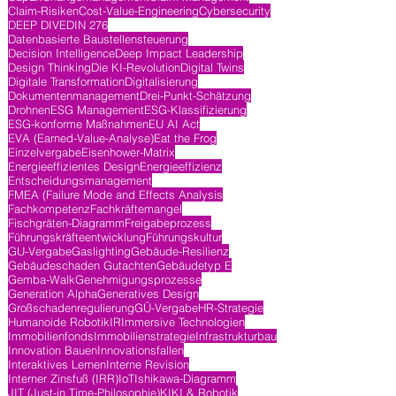
Claim-Risiken
Cost-Value-Engineering
Cybersecurity
DEEP DIVE
DIN 276
Datenbasierte Baustellensteuerung
Decision Intelligence
Deep Impact Leadership
Design Thinking
Die KI-Revolution
Digital Twins
Digitale Transformation
Digitalisierung
Dokumentenmanagement
Drei-Punkt-Schätzung
Drohnen
ESG Management
ESG-Klassifizierung
ESG-konforme Maßnahmen
EU AI Act
EVA (Earned-Value-Analyse)
Eat the Frog
Einzelvergabe
Eisenhower-Matrix
Energieeffizientes Design
Energieeffizienz
Entscheidungsmanagement
FMEA (Failure Mode and Effects Analysis
Fachkompetenz
Fachkräftemangel
Fischgräten-Diagramm
Freigabeprozess
Führungskräfteentwicklung
Führungskultur
GU-Vergabe
Gaslighting
Gebäude-Resilienz
Gebäudeschaden Gutachten
Gebäudetyp E
Gemba-Walk
Genehmigungsprozesse
Generation Alpha
Generatives Design
Großschadenregulierung
GÜ-Vergabe
HR-Strategie
Humanoide Robotik
IR
Immersive Technologien
Immobilienfonds
Immobilienstrategie
Infrastrukturbau
Innovation Bauen
Innovationsfallen
Interaktives Lernen
Interne Revision
Interner Zinsfuß (IRR)
IoT
Ishikawa-Diagramm
JIT (Just-in Time-Philosophie)
KI
KI & Robotik