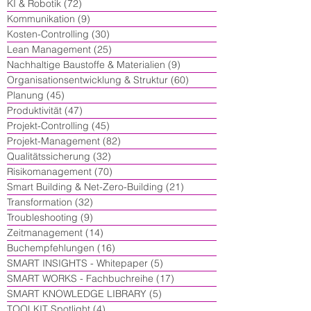
KI & Robotik
(72)
72 Beiträge
Kommunikation
(9)
9 Beiträge
Kosten-Controlling
(30)
30 Beiträge
Lean Management
(25)
25 Beiträge
Nachhaltige Baustoffe & Materialien
(9)
9 Beiträge
Organisationsentwicklung & Struktur
(60)
60 Beiträge
Planung
(45)
45 Beiträge
Produktivität
(47)
47 Beiträge
Projekt-Controlling
(45)
45 Beiträge
Projekt-Management
(82)
82 Beiträge
Qualitätssicherung
(32)
32 Beiträge
Risikomanagement
(70)
70 Beiträge
Smart Building & Net-Zero-Building
(21)
21 Beiträge
Transformation
(32)
32 Beiträge
Troubleshooting
(9)
9 Beiträge
Zeitmanagement
(14)
14 Beiträge
Buchempfehlungen
(16)
16 Beiträge
SMART INSIGHTS - Whitepaper
(5)
5 Beiträge
SMART WORKS - Fachbuchreihe
(17)
17 Beiträge
SMART KNOWLEDGE LIBRARY
(5)
5 Beiträge
TOOLKIT Spotlight
(4)
4 Beiträge