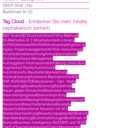
DEEP DIVE
(16)
16 Beiträge
BuiltSmart AI
(3)
3 Beiträge
Tag Cloud
- Entdecken Sie mehr Inhalte
(alphabetisch sortiert)
360°-Scans
3D-Druckverfahren
5-Why-Methode
5S-Methode
A B C Mitarbeitende
AI-Literacy
ALPEN-Methode
AR/VR/XR
Achtsamkeit
Agentic AI
Agiles Projektmanagement
All-Risk-Versicherung
Amortisationsberechnung
Annuitätenmethode
Architektur
Asset-Management
Auftraggeber-Informationsanforderung (AIA) (AIA)
Augmented Reality
Authentizität
Automatisierte Baustellenüberwachung
Automatisierung
Autonome Baumaschinen
BIM
BIM 4D/5D/6D/7D
Babyboomer - Gen. Alpha
Backcasting
Bauablaufplanung
Baubetrieb
Bauen gegen Einsamkeit
Baukosten senken
Baukostenprognose
Baukostenprüfung
Baukybernetik
Baulogistik
Bauprojektmanagement
Baurevision
Bauschadenanalyse
Baustelle
Bautechnik
Beruflicher Neustart mit 50+
Bestandsentwicklung
Bewerbungsgespräch
Bossing
Brandbekänpfung
Buchempfehlungen
BuiltSmart AI
Burnout
Business Intelligence (BI)
CSRD und SFDR
CapEx
Changemanagement
Claim-Management