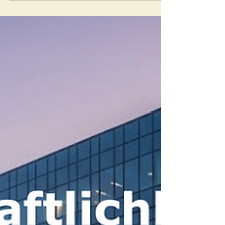
Lebenszykluskosten und vier zentrale Methoden
der Wirtschaftlichkeitsberechnung helfen,
Immobilienprojekte fundiert zu bewerten – mit
detailliertem Praxisbeispiel.