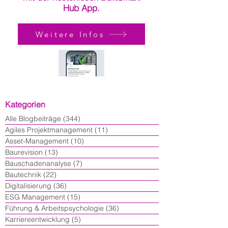
Hub App.
Weitere Infos
Kategorien
Alle Blogbeiträge
(344)
344 Beiträge
Agiles Projektmanagement
(11)
11 Beiträge
Asset-Management
(10)
10 Beiträge
Baurevision
(13)
13 Beiträge
Bauschadenanalyse
(7)
7 Beiträge
Bautechnik
(22)
22 Beiträge
Digitalisierung
(36)
36 Beiträge
ESG Management
(15)
15 Beiträge
Führung & Arbeitspsychologie
(36)
36 Beiträge
Karriereentwicklung
(5)
5 Beiträge