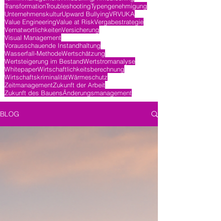
Transformation
Troubleshooting
Typengenehmigung
Unternehmenskultur
Upward Bullying
VR
VUKA
Value Engineering
Value at Risk
Vergabestrategie
Vernatwortlichkeiten
Versicherung
Visual Management
Vorausschauende Instandhaltung
Wasserfall-Methode
Wertschätzung
Wertsteigerung im Bestand
Wertstromanalyse
Whitepaper
Wirtschaftlichkeitsberechnung
Wirtschaftskriminalität
Wärmeschutz
Zeitmanagement
Zukunft der Arbeit
Zukunft des Bauens
Änderungsmanagement
BLOG