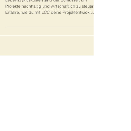
Lebenszykluskosten in der
Projektentwicklung - Wirtschaftlich
planen, nachhaltig steuern
Lebenszykluskosten sind der Schlüssel, um
Projekte nachhaltig und wirtschaftlich zu steuern.
Erfahre, wie du mit LCC deine Projektentwicklung
optimierst und ESG-Anforderungen erfüllst.