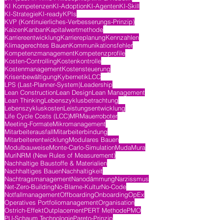
KI Kompetenzen
KI-Adoption
KI-Agenten
KI-Skill
KI-Strategie
KI-ready
KPIs
KVP (Kontinuierliches-Verbesserungs-Prinzip)
Kaizen
Kanban
Kapitalwertmethode
Karriereentwicklung
Karriereplanung
Kennzahlen
Klimagerechtes Bauen
Kommunikationsfehler
Kompetenzmanagement
Kompetenzprofile
Kosten-Controlling
Kostenkontrolle
Kostenmanagement
Kostensteuerung
Krisenbewältigung
Kybernetik
LCC
LPS (Last-Planner-System)
Leadership
Lean Construction
Lean Design
Lean Management
Lean Thinking
Lebenszyklusbetrachtung
Lebenszykluskosten
Leistungsentwicklung
Life Cycle Costs (LCC)
MR
Mauerroboter
Meeting-Formate
Mikromanagement
Mitarbeiterausfall
Mitarbeiterbindung
Mitarbeiterentwicklung
Modulares Bauen
Modulbauweise
Monte-Carlo-Simulation
Muda
Mura
Muri
NRM (New Rules of Measurement)
Nachhaltige Baustoffe & Materialien
Nachhaltiges Bauen
Nachhaltigkeit
Nachtragsmanagement
Nanodämmung
Narzissmus
Net-Zero-Building
No-Blame-Kultur
No-Code
Notfallmanagement
Offboarding
Onboarding
OpEx
Operatives Portfoliomanagement
Organisation
Ostrich-Effekt
Outplacement
PERT Methode
PMO
PU-Schaum Technologie
Pareto-Prinzip