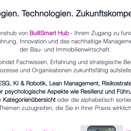
egien. Technologien. Zukunftskomp
enshub von
BuiltSmart Hub
- Ihrem Zugang zu fund
ührung, Innovation und das nachhaltige Manageme
der Bau- und Immobilienwirtschaft.
indet Fachwissen, Erfahrung und strategische Bera
rozesse und Organisationen zukunftsfähig aufstel
 ESG, KI & Robotik, Lean Management, Risikostrat
r psychologische Aspekte wie Resilienz und Führ
ie
Kategorienübersicht
oder die alphabetisch sortie
Themen zuzugreifen, die Sie in Ihrer Praxis wirklic