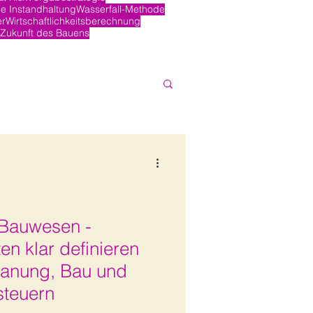
e Instandhaltung
Wasserfall-Methode
er
Wirtschaftlichkeitsberechnung
Zukunft des Bauens
 Bauwesen -
en klar definieren
Planung, Bau und
steuern