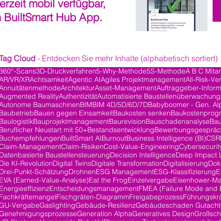
derzeit mobil verfügbar,
n BuiltSmart Hub App.
Tag Cloud
- Entdecken Sie mehr Inhalte (alphabetisch sortiert)
360°-Scans
3D-Druckverfahren
5-Why-Methode
5S-Methode
A B C Mita
AR/VR/XR
Achtsamkeit
Agentic AI
Agiles Projektmanagement
All-Risk-Ve
ge
Annuitätenmethode
Architektur
Asset-Management
Auftraggeber-Inform
Augmented Reality
Authentizität
Automatisierte Baustellenüberwachung
Autonome Baumaschinen
BIM
BIM 4D/5D/6D/7D
Babyboomer - Gen. Al
Baubetrieb
Bauen gegen Einsamkeit
Baukosten senken
Baukostenprog
Baulogistik
Bauprojektmanagement
Baurevision
Bauschadenanalyse
Bau
Beruflicher Neustart mit 50+
Bestandsentwicklung
Bewerbungsgesprä
Buchempfehlungen
BuiltSmart AI
Burnout
Business Intelligence (BI)
CSR
Claim-Management
Claim-Risiken
Cost-Value-Engineering
Cybersecurit
Datenbasierte Baustellensteuerung
Decision Intelligence
Deep Impact 
träge
Die KI-Revolution
Digital Twins
Digitale Transformation
Digitalisierung
Dok
Drei-Punkt-Schätzung
Drohnen
ESG Management
ESG-Klassifizierung
E
EVA (Earned-Value-Analyse)
Eat the Frog
Einzelvergabe
Eisenhower-Ma
Energieeffizienz
Entscheidungsmanagement
FMEA (Failure Mode and E
Fachkräftemangel
Fischgräten-Diagramm
Freigabeprozess
Führungskrä
GU-Vergabe
Gaslighting
Gebäude-Resilienz
Gebäudeschaden Gutacht
Genehmigungsprozesse
Generation Alpha
Generatives Design
Großsch