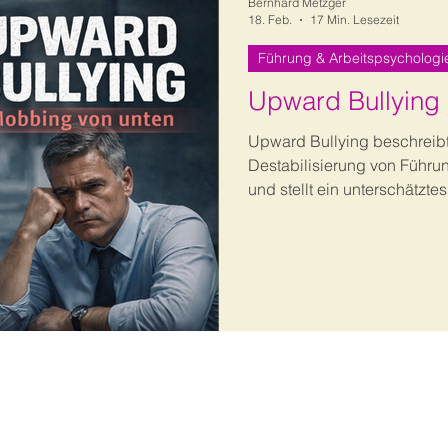
Bernhard Metzger
18. Feb.
17 Min. Lesezeit
Führung & Arbeitspsychologi
Upward Bullying 
Upward Bullying beschreibt
Destabilisierung von Führu
und stellt ein unterschätztes
dar. Der Beitrag analysiert
Auswirkungen auf Führungs
organisatorische Stabilität
strategische Maßnahmen zur
Absicherung von Führung a