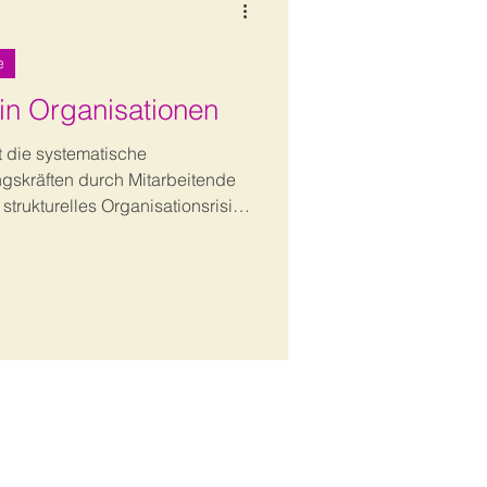
e
in Organisationen
 die systematische
ngskräften durch Mitarbeitende
 strukturelles Organisationsrisiko
 Ursachen, Frühindikatoren und
wirksamkeit und
. Zudem werden konkrete
 Prävention und strukturellen
ufgezeigt.