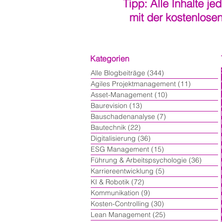
Tipp: Alle Inhalte je
mit der kostenlose
Kategorien
Alle Blogbeiträge
(344)
344 Beiträge
Agiles Projektmanagement
(11)
11 Beiträ
Asset-Management
(10)
10 Beiträge
Baurevision
(13)
13 Beiträge
Bauschadenanalyse
(7)
7 Beiträge
Bautechnik
(22)
22 Beiträge
Digitalisierung
(36)
36 Beiträge
ESG Management
(15)
15 Beiträge
Führung & Arbeitspsychologie
(36)
36 Bei
Karriereentwicklung
(5)
5 Beiträge
KI & Robotik
(72)
72 Beiträge
Kommunikation
(9)
9 Beiträge
Kosten-Controlling
(30)
30 Beiträge
Lean Management
(25)
25 Beiträge