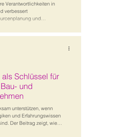
re Verantwortlichkeiten in
d verbessert
ourcenplanung und
Der Beitrag zeigt praxisnah, wie
det und für mehr Effizienz
 als Schlüssel für
n Bau- und
nehmen
rksam unterstützen, wenn
giken und Erfahrungswissen
ind. Der Beitrag zeigt, wie
ssen strukturiert und für KI