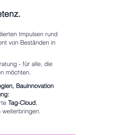
etenz.
ierten Impulsen rund
nt von Beständen in
tung - für alle, die
len möchten.
egien, Bauinnovation
ung:
rte
Tag-Cloud
,
h weiterbringen.