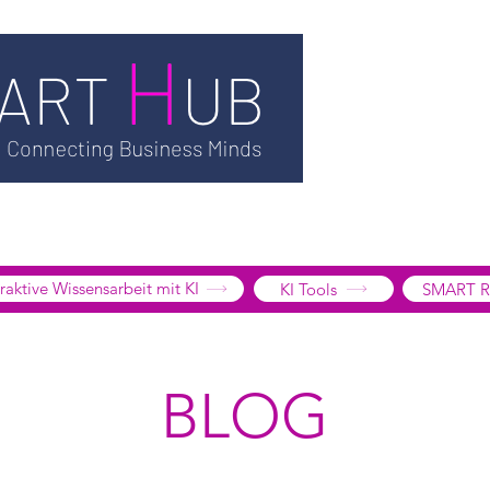
TSMART AI
MEDIATHEK
BLOG
INFORMATION
SMART
EDGE LIBRARY
SMART FOCUS
ÜBER UNS
SHOP
K
tive Wissensarbeit mit KI
KI Tools
SMART R
BLOG