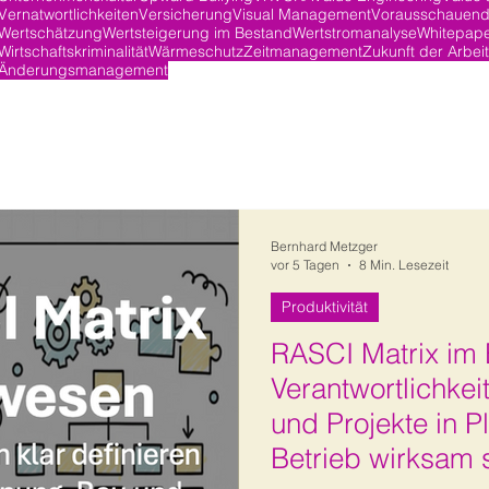
Vernatwortlichkeiten
Versicherung
Visual Management
Vorausschauend
Wertschätzung
Wertsteigerung im Bestand
Wertstromanalyse
Whitepap
Wirtschaftskriminalität
Wärmeschutz
Zeitmanagement
Zukunft der Arbeit
Änderungsmanagement
Bernhard Metzger
vor 5 Tagen
8 Min. Lesezeit
Produktivität
RASCI Matrix im
Verantwortlichkeit
und Projekte in 
Betrieb wirksam 