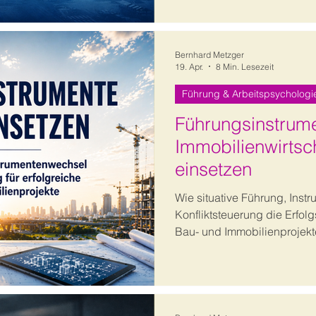
nutzbar machen.
Bernhard Metzger
19. Apr.
8 Min. Lesezeit
Führung & Arbeitspsychologi
Führungsinstrume
Immobilienwirtsch
einsetzen
Wie situative Führung, Ins
Konfliktsteuerung die Erfol
Bau- und Immobilienprojekte