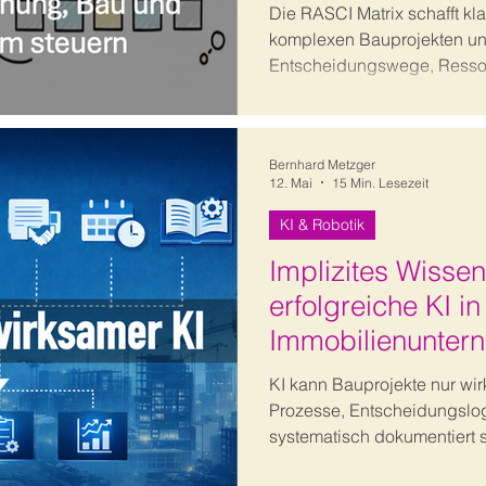
Die RASCI Matrix schafft kla
komplexen Bauprojekten un
Entscheidungswege, Ress
Schnittstellenkoordination. 
RASCI im Bauwesen angewen
strategisch verankert wird.
Bernhard Metzger
12. Mai
15 Min. Lesezeit
KI & Robotik
Implizites Wissen
erfolgreiche KI i
Immobilienunter
KI kann Bauprojekte nur wi
Prozesse, Entscheidungslo
systematisch dokumentiert s
Organisationen implizites Wi