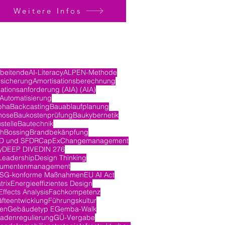
Weitere Infos
rbeitende
AI-Literacy
ALPEN-Methode
rsicherung
Amortisationsberechnung
ationsanforderung (AIA) (AIA)
Automatisierung
pha
Backcasting
Bauablaufplanung
nose
Baukostenprüfung
Baukybernetik
stelle
Bautechnik
ch
Bossing
Brandbekänpfung
D und SFDR
CapEx
Changemanagement
y
DEEP DIVE
DIN 276
Leadership
Design Thinking
umentenmanagement
SG-konforme Maßnahmen
EU AI Act
trix
Energieeffizientes Design
ffects Analysis
Fachkompetenz
fteentwicklung
Führungskultur
en
Gebäudetyp E
Gemba-Walk
adenregulierung
GÜ-Vergabe