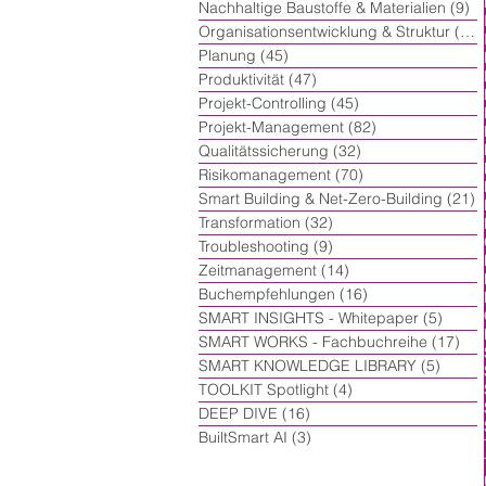
Nachhaltige Baustoffe & Materialien
(9)
9 
Organisationsentwicklung & Struktur
(60)
Planung
(45)
45 Beiträge
Produktivität
(47)
47 Beiträge
Projekt-Controlling
(45)
45 Beiträge
Projekt-Management
(82)
82 Beiträge
Qualitätssicherung
(32)
32 Beiträge
Risikomanagement
(70)
70 Beiträge
Smart Building & Net-Zero-Building
(21)
2
Transformation
(32)
32 Beiträge
Troubleshooting
(9)
9 Beiträge
Zeitmanagement
(14)
14 Beiträge
Buchempfehlungen
(16)
16 Beiträge
SMART INSIGHTS - Whitepaper
(5)
5 Beit
SMART WORKS - Fachbuchreihe
(17)
17 
SMART KNOWLEDGE LIBRARY
(5)
5 Beit
TOOLKIT Spotlight
(4)
4 Beiträge
DEEP DIVE
(16)
16 Beiträge
BuiltSmart AI
(3)
3 Beiträge