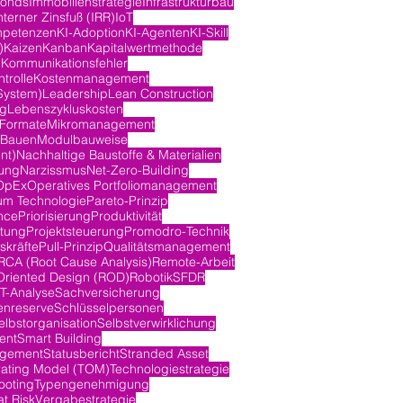
fonds
Immobilienstrategie
Infrastrukturbau
nterner Zinsfuß (IRR)
IoT
mpetenzen
KI-Adoption
KI-Agenten
KI-Skill
)
Kaizen
Kanban
Kapitalwertmethode
n
Kommunikationsfehler
trolle
Kostenmanagement
System)
Leadership
Lean Construction
ng
Lebenszykluskosten
-Formate
Mikromanagement
 Bauen
Modulbauweise
nt)
Nachhaltige Baustoffe & Materialien
ung
Narzissmus
Net-Zero-Building
OpEx
Operatives Portfoliomanagement
m Technologie
Pareto-Prinzip
nce
Priorisierung
Produktivität
itung
Projektsteuerung
Promodro-Technik
skräfte
Pull-Prinzip
Qualitätsmanagement
RCA (Root Cause Analysis)
Remote-Arbeit
Oriented Design (ROD)
Robotik
SFDR
-Analyse
Sachversicherung
nreserve
Schlüsselpersonen
elbstorganisation
Selbstverwirklichung
ent
Smart Building
agement
Statusbericht
Stranded Asset
rating Model (TOM)
Technologiestrategie
ooting
Typengenehmigung
at Risk
Vergabestrategie