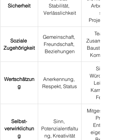
Sicherheit
Stabilität, 
Arbeitsschutz, 
Verlässlichkeit
stabile 
Projektstrukturen
Teamkultur, 
Gemeinschaft, 
Soziale 
Zusammenhalt auf 
Freundschaft, 
Zugehörigkeit
Baustellen, offene 
Beziehungen
Kommunikation
Sichtbare 
Würdigung von 
Wertschätzun
Anerkennung, 
Leistungen, 
g
Respekt, Status
Karrierepfade, 
Feedback
Mitgestaltung von 
Projekten, 
Selbst-
Sinn, 
Entwicklung 
verwirklichun
Potenzialentfaltu
eigener Ideen, 
g
ng, Kreativität
Beitrag zu 