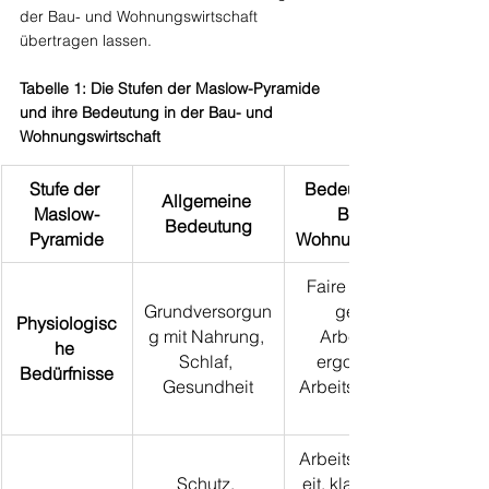
der Bau- und Wohnungswirtschaft 
übertragen lassen.
Tabelle 1: Die Stufen der Maslow-Pyramide 
und ihre Bedeutung in der Bau- und 
Wohnungswirtschaft
Stufe der 
Bedeutung in der 
Allgemeine 
Maslow-
Bau- und 
Bedeutung
Pyramide
Wohnungswirtschaft
Faire Bezahlung, 
Grundversorgun
geregelte 
Physiologisc
g mit Nahrung, 
Arbeitszeiten, 
he 
Schlaf, 
ergonomische 
Bedürfnisse
Gesundheit
Arbeitsbedingunge
Arbeitsplatzsicherh
Schutz, 
eit, klare Verträge, 