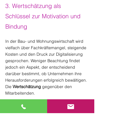
3. Wertschätzung als 
Schlüssel zur Motivation und 
Bindung
In der Bau- und Wohnungswirtschaft wird 
vielfach über Fachkräftemangel, steigende 
Kosten und den Druck zur Digitalisierung 
gesprochen. Weniger Beachtung findet 
jedoch ein Aspekt, der entscheidend 
darüber bestimmt, ob Unternehmen ihre 
Herausforderungen erfolgreich bewältigen. 
Die 
Wertschätzung
 gegenüber den 
Mitarbeitenden.
Wertschätzung ist ein 
zentraler Treiber
 von 
Motivation und Bindung. Sie ist die Brücke 
zwischen der Befriedigung der 
grundlegenden Bedürfnisse und der 
Möglichkeit zur 
Selbstverwirklichung
. Ohne 