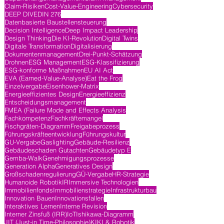
Claim-Risiken
Cost-Value-Engineering
Cybersecurity
DEEP DIVE
DIN 276
Datenbasierte Baustellensteuerung
Decision Intelligence
Deep Impact Leadership
Design Thinking
Die KI-Revolution
Digital Twins
Digitale Transformation
Digitalisierung
Dokumentenmanagement
Drei-Punkt-Schätzung
Drohnen
ESG Management
ESG-Klassifizierung
ESG-konforme Maßnahmen
EU AI Act
EVA (Earned-Value-Analyse)
Eat the Frog
Einzelvergabe
Eisenhower-Matrix
Energieeffizientes Design
Energieeffizienz
Entscheidungsmanagement
FMEA (Failure Mode and Effects Analysis
Fachkompetenz
Fachkräftemangel
Fischgräten-Diagramm
Freigabeprozess
Führungskräfteentwicklung
Führungskultur
GU-Vergabe
Gaslighting
Gebäude-Resilienz
Gebäudeschaden Gutachten
Gebäudetyp E
Gemba-Walk
Genehmigungsprozesse
Generation Alpha
Generatives Design
Großschadenregulierung
GÜ-Vergabe
HR-Strategie
Humanoide Robotik
IR
Immersive Technologien
Immobilienfonds
Immobilienstrategie
Infrastrukturbau
Innovation Bauen
Innovationsfallen
Interaktives Lernen
Interne Revision
Interner Zinsfuß (IRR)
IoT
Ishikawa-Diagramm
JIT (Just-in Time-Philosophie)
KI
KI & Robotik