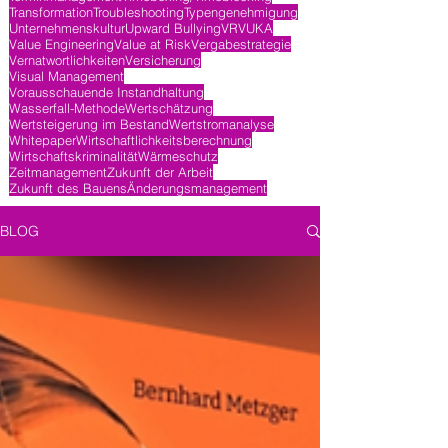
Transformation
Troubleshooting
Typengenehmigung
Unternehmenskultur
Upward Bullying
VR
VUKA
Value Engineering
Value at Risk
Vergabestrategie
Vernatwortlichkeiten
Versicherung
Visual Management
Vorausschauende Instandhaltung
Wasserfall-Methode
Wertschätzung
Wertsteigerung im Bestand
Wertstromanalyse
Whitepaper
Wirtschaftlichkeitsberechnung
Wirtschaftskriminalität
Wärmeschutz
Zeitmanagement
Zukunft der Arbeit
Zukunft des Bauens
Änderungsmanagement
BLOG