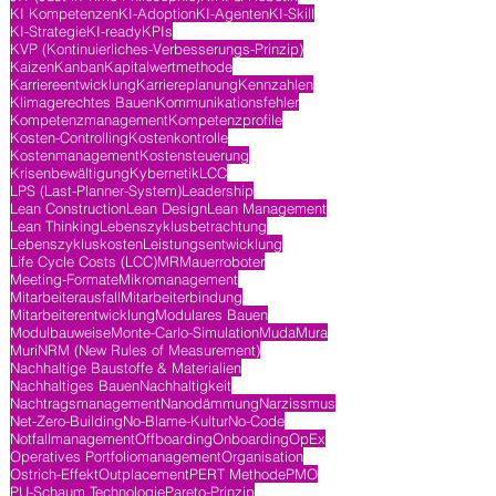
KI Kompetenzen
KI-Adoption
KI-Agenten
KI-Skill
KI-Strategie
KI-ready
KPIs
KVP (Kontinuierliches-Verbesserungs-Prinzip)
Kaizen
Kanban
Kapitalwertmethode
Karriereentwicklung
Karriereplanung
Kennzahlen
Klimagerechtes Bauen
Kommunikationsfehler
Kompetenzmanagement
Kompetenzprofile
Kosten-Controlling
Kostenkontrolle
Kostenmanagement
Kostensteuerung
Krisenbewältigung
Kybernetik
LCC
LPS (Last-Planner-System)
Leadership
Lean Construction
Lean Design
Lean Management
Lean Thinking
Lebenszyklusbetrachtung
Lebenszykluskosten
Leistungsentwicklung
Life Cycle Costs (LCC)
MR
Mauerroboter
Meeting-Formate
Mikromanagement
Mitarbeiterausfall
Mitarbeiterbindung
Mitarbeiterentwicklung
Modulares Bauen
Modulbauweise
Monte-Carlo-Simulation
Muda
Mura
Muri
NRM (New Rules of Measurement)
Nachhaltige Baustoffe & Materialien
Nachhaltiges Bauen
Nachhaltigkeit
Nachtragsmanagement
Nanodämmung
Narzissmus
Net-Zero-Building
No-Blame-Kultur
No-Code
Notfallmanagement
Offboarding
Onboarding
OpEx
Operatives Portfoliomanagement
Organisation
Ostrich-Effekt
Outplacement
PERT Methode
PMO
PU-Schaum Technologie
Pareto-Prinzip