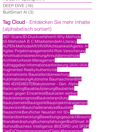
DEEP DIVE
(16)
16 Beiträge
BuiltSmart AI
(3)
3 Beiträge
Tag Cloud
- Entdecken Sie mehr Inhalte
(alphabetisch sortiert)
360°-Scans
3D-Druckverfahren
5-Why-Methode
5S-Methode
A B C Mitarbeitende
AI-Literacy
ALPEN-Methode
AR/VR/XR
Achtsamkeit
Agentic AI
Agiles Projektmanagement
All-Risk-Versicherung
Amortisationsberechnung
Annuitätenmethode
Architektur
Asset-Management
Auftraggeber-Informationsanforderung (AIA) (AIA)
Augmented Reality
Authentizität
Automatisierte Baustellenüberwachung
Automatisierung
Autonome Baumaschinen
BIM
BIM 4D/5D/6D/7D
Babyboomer - Gen. Alpha
Backcasting
Bauablaufplanung
Baubetrieb
Bauen gegen Einsamkeit
Baukosten senken
Baukostenprognose
Baukostenprüfung
Baukybernetik
Baulogistik
Bauprojektmanagement
Baurevision
Bauschadenanalyse
Baustelle
Bautechnik
Beruflicher Neustart mit 50+
Bestandsentwicklung
Bewerbungsgespräch
Bossing
Brandbekänpfung
Buchempfehlungen
BuiltSmart AI
Burnout
Business Intelligence (BI)
CSRD und SFDR
CapEx
Changemanagement
Claim-Management