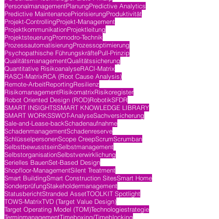
Personalmanagement
Planung
Predictive Analytics
Predictive Maintenance
Priorisierung
Produktivität
Projekt-Controlling
Projekt-Management
Projektkommunikation
Projektleitung
Projektsteuerung
Promodro-Technik
Prozessautomatisierung
Prozessoptimierung
Psychopathische Führungskräfte
Pull-Prinzip
Qualitätsmanagement
Qualitätssicherung
Quantitative Risikoanalyse
RACI-Matrix
RASCI-Matrix
RCA (Root Cause Analysis)
Remote-Arbeit
Reporting
Resilienz
Risikomanagement
Risikomatrix
Risikoregister
Robot Oriented Design (ROD)
Robotik
SFDR
SMART INSIGHTS
SMART KNOWLEDGE LIBRARY
SMART WORKS
SWOT-Analyse
Sachversicherung
Sale-and-Lease-back
Schadenaufnahme
Schadenmanagement
Schadenreserve
Schlüsselpersonen
Scope Creep
Scrum
Scrumban
Selbstbewusstsein
Selbstmanagement
Selbstorganisation
Selbstverwirklichung
Serielles Bauen
Set-Based Design
Shopfloor-Management
Silent Treatment
Smart Building
Smart Construction Sites
Smart Home
Sonderprüfung
Stakeholdermanagement
Statusbericht
Stranded Asset
TOOLKIT Spotlight
TOWS-Matrix
TVD (Target Value Design)
Target Operating Model (TOM)
Technologiestrategie
Terminmanagement
Timeboxing/Timeblocking