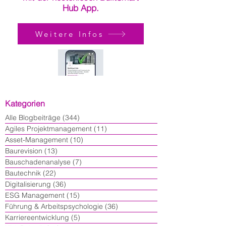
Hub App.
Weitere Infos
Kategorien
Alle Blogbeiträge
(344)
344 Beiträge
Agiles Projektmanagement
(11)
11 Beiträge
Asset-Management
(10)
10 Beiträge
Baurevision
(13)
13 Beiträge
Bauschadenanalyse
(7)
7 Beiträge
Bautechnik
(22)
22 Beiträge
Digitalisierung
(36)
36 Beiträge
ESG Management
(15)
15 Beiträge
Führung & Arbeitspsychologie
(36)
36 Beiträge
Karriereentwicklung
(5)
5 Beiträge