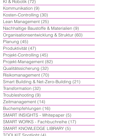
KI & Robotik
(72)
72 Beiträge
Kommunikation
(9)
9 Beiträge
Kosten-Controlling
(30)
30 Beiträge
Lean Management
(25)
25 Beiträge
Nachhaltige Baustoffe & Materialien
(9)
9 Beiträge
Organisationsentwicklung & Struktur
(60)
60 Beiträge
Planung
(45)
45 Beiträge
Produktivität
(47)
47 Beiträge
Projekt-Controlling
(45)
45 Beiträge
Projekt-Management
(82)
82 Beiträge
Qualitätssicherung
(32)
32 Beiträge
Risikomanagement
(70)
70 Beiträge
Smart Building & Net-Zero-Building
(21)
21 Beiträge
Transformation
(32)
32 Beiträge
Troubleshooting
(9)
9 Beiträge
Zeitmanagement
(14)
14 Beiträge
Buchempfehlungen
(16)
16 Beiträge
SMART INSIGHTS - Whitepaper
(5)
5 Beiträge
SMART WORKS - Fachbuchreihe
(17)
17 Beiträge
SMART KNOWLEDGE LIBRARY
(5)
5 Beiträge
TOOLKIT Spotlight
(4)
4 Beiträge