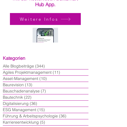
Hub App.
Weitere Infos
Kategorien
Alle Blogbeiträge
(344)
344 Beiträge
Agiles Projektmanagement
(11)
11 Beiträge
Asset-Management
(10)
10 Beiträge
Baurevision
(13)
13 Beiträge
Bauschadenanalyse
(7)
7 Beiträge
Bautechnik
(22)
22 Beiträge
Digitalisierung
(36)
36 Beiträge
ESG Management
(15)
15 Beiträge
Führung & Arbeitspsychologie
(36)
36 Beiträge
Karriereentwicklung
(5)
5 Beiträge