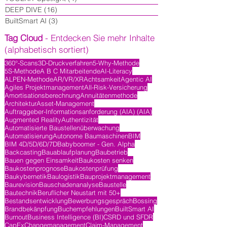
DEEP DIVE
(16)
16 Beiträge
BuiltSmart AI
(3)
3 Beiträge
Tag Cloud
- Entdecken Sie mehr Inhalte
(alphabetisch sortiert)
360°-Scans
3D-Druckverfahren
5-Why-Methode
5S-Methode
A B C Mitarbeitende
AI-Literacy
ALPEN-Methode
AR/VR/XR
Achtsamkeit
Agentic AI
Agiles Projektmanagement
All-Risk-Versicherung
Amortisationsberechnung
Annuitätenmethode
Architektur
Asset-Management
Auftraggeber-Informationsanforderung (AIA) (AIA)
Augmented Reality
Authentizität
Automatisierte Baustellenüberwachung
Automatisierung
Autonome Baumaschinen
BIM
BIM 4D/5D/6D/7D
Babyboomer - Gen. Alpha
Backcasting
Bauablaufplanung
Baubetrieb
Bauen gegen Einsamkeit
Baukosten senken
Baukostenprognose
Baukostenprüfung
Baukybernetik
Baulogistik
Bauprojektmanagement
Baurevision
Bauschadenanalyse
Baustelle
Bautechnik
Beruflicher Neustart mit 50+
Bestandsentwicklung
Bewerbungsgespräch
Bossing
Brandbekänpfung
Buchempfehlungen
BuiltSmart AI
Burnout
Business Intelligence (BI)
CSRD und SFDR
CapEx
Changemanagement
Claim-Management