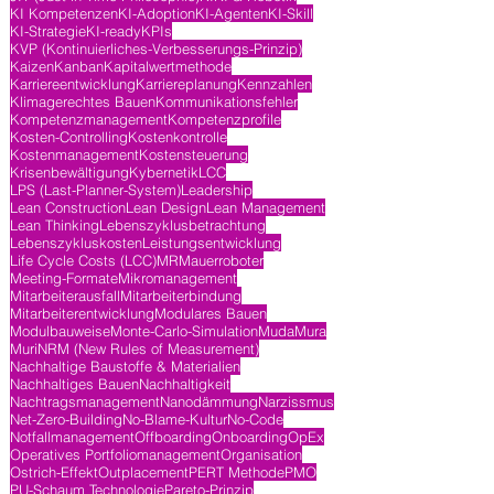
KI Kompetenzen
KI-Adoption
KI-Agenten
KI-Skill
KI-Strategie
KI-ready
KPIs
KVP (Kontinuierliches-Verbesserungs-Prinzip)
Kaizen
Kanban
Kapitalwertmethode
Karriereentwicklung
Karriereplanung
Kennzahlen
Klimagerechtes Bauen
Kommunikationsfehler
Kompetenzmanagement
Kompetenzprofile
Kosten-Controlling
Kostenkontrolle
Kostenmanagement
Kostensteuerung
Krisenbewältigung
Kybernetik
LCC
LPS (Last-Planner-System)
Leadership
Lean Construction
Lean Design
Lean Management
Lean Thinking
Lebenszyklusbetrachtung
Lebenszykluskosten
Leistungsentwicklung
Life Cycle Costs (LCC)
MR
Mauerroboter
Meeting-Formate
Mikromanagement
Mitarbeiterausfall
Mitarbeiterbindung
Mitarbeiterentwicklung
Modulares Bauen
Modulbauweise
Monte-Carlo-Simulation
Muda
Mura
Muri
NRM (New Rules of Measurement)
Nachhaltige Baustoffe & Materialien
Nachhaltiges Bauen
Nachhaltigkeit
Nachtragsmanagement
Nanodämmung
Narzissmus
Net-Zero-Building
No-Blame-Kultur
No-Code
Notfallmanagement
Offboarding
Onboarding
OpEx
Operatives Portfoliomanagement
Organisation
Ostrich-Effekt
Outplacement
PERT Methode
PMO
PU-Schaum Technologie
Pareto-Prinzip