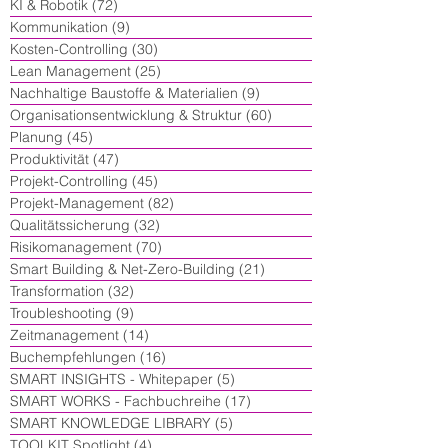
KI & Robotik
(72)
72 Beiträge
Kommunikation
(9)
9 Beiträge
Kosten-Controlling
(30)
30 Beiträge
Lean Management
(25)
25 Beiträge
Nachhaltige Baustoffe & Materialien
(9)
9 Beiträge
Organisationsentwicklung & Struktur
(60)
60 Beiträge
Planung
(45)
45 Beiträge
Produktivität
(47)
47 Beiträge
Projekt-Controlling
(45)
45 Beiträge
Projekt-Management
(82)
82 Beiträge
Qualitätssicherung
(32)
32 Beiträge
Risikomanagement
(70)
70 Beiträge
Smart Building & Net-Zero-Building
(21)
21 Beiträge
Transformation
(32)
32 Beiträge
Troubleshooting
(9)
9 Beiträge
Zeitmanagement
(14)
14 Beiträge
Buchempfehlungen
(16)
16 Beiträge
SMART INSIGHTS - Whitepaper
(5)
5 Beiträge
SMART WORKS - Fachbuchreihe
(17)
17 Beiträge
SMART KNOWLEDGE LIBRARY
(5)
5 Beiträge
TOOLKIT Spotlight
(4)
4 Beiträge