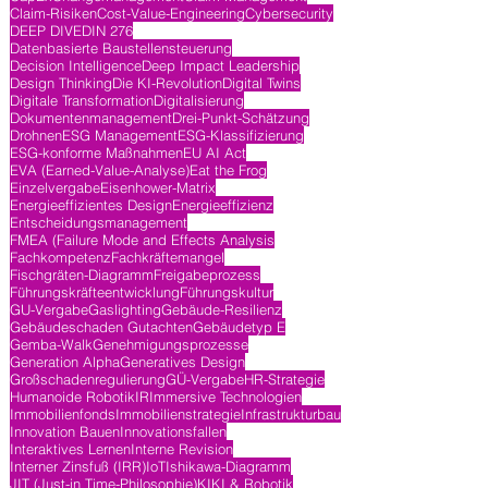
Claim-Risiken
Cost-Value-Engineering
Cybersecurity
DEEP DIVE
DIN 276
Datenbasierte Baustellensteuerung
Decision Intelligence
Deep Impact Leadership
Design Thinking
Die KI-Revolution
Digital Twins
Digitale Transformation
Digitalisierung
Dokumentenmanagement
Drei-Punkt-Schätzung
Drohnen
ESG Management
ESG-Klassifizierung
ESG-konforme Maßnahmen
EU AI Act
EVA (Earned-Value-Analyse)
Eat the Frog
Einzelvergabe
Eisenhower-Matrix
Energieeffizientes Design
Energieeffizienz
Entscheidungsmanagement
FMEA (Failure Mode and Effects Analysis
Fachkompetenz
Fachkräftemangel
Fischgräten-Diagramm
Freigabeprozess
Führungskräfteentwicklung
Führungskultur
GU-Vergabe
Gaslighting
Gebäude-Resilienz
Gebäudeschaden Gutachten
Gebäudetyp E
Gemba-Walk
Genehmigungsprozesse
Generation Alpha
Generatives Design
Großschadenregulierung
GÜ-Vergabe
HR-Strategie
Humanoide Robotik
IR
Immersive Technologien
Immobilienfonds
Immobilienstrategie
Infrastrukturbau
Innovation Bauen
Innovationsfallen
Interaktives Lernen
Interne Revision
Interner Zinsfuß (IRR)
IoT
Ishikawa-Diagramm
JIT (Just-in Time-Philosophie)
KI
KI & Robotik