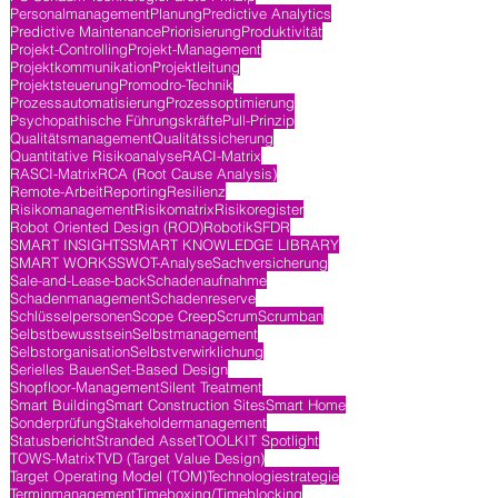
Personalmanagement
Planung
Predictive Analytics
Predictive Maintenance
Priorisierung
Produktivität
Projekt-Controlling
Projekt-Management
Projektkommunikation
Projektleitung
Projektsteuerung
Promodro-Technik
Prozessautomatisierung
Prozessoptimierung
Psychopathische Führungskräfte
Pull-Prinzip
Qualitätsmanagement
Qualitätssicherung
Quantitative Risikoanalyse
RACI-Matrix
RASCI-Matrix
RCA (Root Cause Analysis)
Remote-Arbeit
Reporting
Resilienz
Risikomanagement
Risikomatrix
Risikoregister
Robot Oriented Design (ROD)
Robotik
SFDR
SMART INSIGHTS
SMART KNOWLEDGE LIBRARY
SMART WORKS
SWOT-Analyse
Sachversicherung
Sale-and-Lease-back
Schadenaufnahme
Schadenmanagement
Schadenreserve
Schlüsselpersonen
Scope Creep
Scrum
Scrumban
Selbstbewusstsein
Selbstmanagement
Selbstorganisation
Selbstverwirklichung
Serielles Bauen
Set-Based Design
Shopfloor-Management
Silent Treatment
Smart Building
Smart Construction Sites
Smart Home
Sonderprüfung
Stakeholdermanagement
Statusbericht
Stranded Asset
TOOLKIT Spotlight
TOWS-Matrix
TVD (Target Value Design)
Target Operating Model (TOM)
Technologiestrategie
Terminmanagement
Timeboxing/Timeblocking