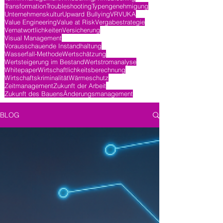
Transformation
Troubleshooting
Typengenehmigung
Unternehmenskultur
Upward Bullying
VR
VUKA
Value Engineering
Value at Risk
Vergabestrategie
Vernatwortlichkeiten
Versicherung
Visual Management
Vorausschauende Instandhaltung
Wasserfall-Methode
Wertschätzung
Wertsteigerung im Bestand
Wertstromanalyse
Whitepaper
Wirtschaftlichkeitsberechnung
Wirtschaftskriminalität
Wärmeschutz
Zeitmanagement
Zukunft der Arbeit
Zukunft des Bauens
Änderungsmanagement
BLOG