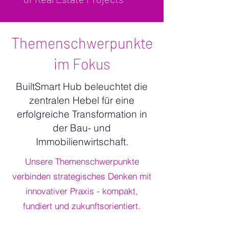
angewendet
steigern.Ents
und für mehr
cheidungskrit
Effizienz
erien, wann
strategisch
Themenschwerpunkte
klassische
verankert
Workflows
im Fokus​​
wird.
ausreichen,
wann KI-
BuiltSmart Hub beleuchtet die
Agenten den
zentralen Hebel für eine
größten
Mehrwert
erfolgreiche Transformation in
schaffen und
der Bau- und
warum
Immobilienwirtschaft.
hybride
Unsere Themenschwerpunkte
Systeme die
Zukunft der
verbinden strategisches Denken mit
Bau- und
innovativer Praxis - kompakt,
Immobilienwi
fundiert und zukunftsorientiert.​
rtschaft
prägen.