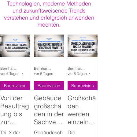
Technologien, moderne Methoden
und zukunftsweisende Trends
verstehen und erfolgreich anwenden
möchten.
Bernhard Metzger
Bernhard Metzger
Bernhard Metzger
vor 6 Tagen
11 Min. Lesezeit
vor 6 Tagen
17 Min. Lesezeit
vor 6 Tagen
11 Min. Lesezeit
Baurevision
Baurevision
Baurevision
Von der
Gebäude
Großschä
Beauftrag
großschä
den
ung bis
den in der
werden
zur
Sachversi
einzeln
Schlussre
cherung
reguliert.
Teil 3 der
Gebäudesch
Die