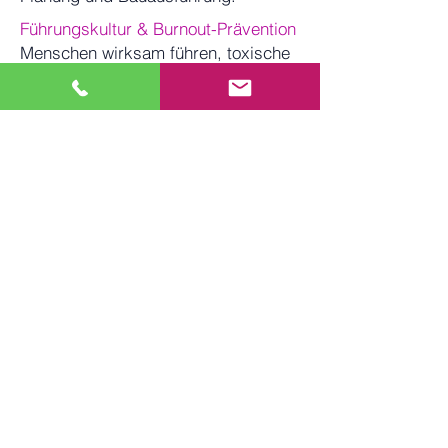
Führungskultur & Burnout-Prävention
Menschen wirksam führen, toxische
Dynamiken vermeiden, gesunde
Leistungskultur etablieren - mit
Haltung und Kompetenz.
BuiltSmart Hub -
Consulting
Strategieberatung.
Krisenlösung.
Zukunftsfähigkeit für Bau
und Immobilien.
BuiltSmart Hub - Consulting steht für
praxisnahe, strategisch fundierte Beratung
mit Weitblick. Wir unterstützen