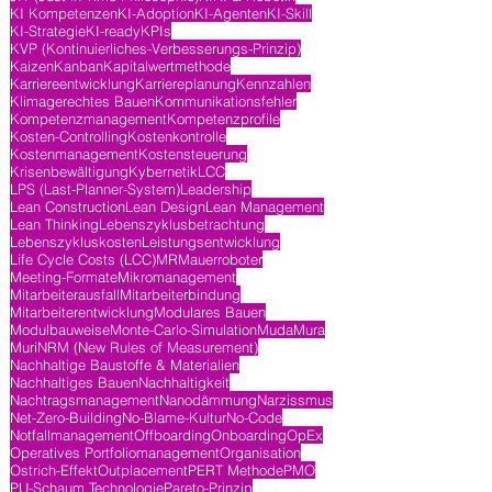
KI Kompetenzen
KI-Adoption
KI-Agenten
KI-Skill
KI-Strategie
KI-ready
KPIs
KVP (Kontinuierliches-Verbesserungs-Prinzip)
Kaizen
Kanban
Kapitalwertmethode
Karriereentwicklung
Karriereplanung
Kennzahlen
Klimagerechtes Bauen
Kommunikationsfehler
Kompetenzmanagement
Kompetenzprofile
Kosten-Controlling
Kostenkontrolle
Kostenmanagement
Kostensteuerung
Krisenbewältigung
Kybernetik
LCC
LPS (Last-Planner-System)
Leadership
Lean Construction
Lean Design
Lean Management
Lean Thinking
Lebenszyklusbetrachtung
Lebenszykluskosten
Leistungsentwicklung
Life Cycle Costs (LCC)
MR
Mauerroboter
Meeting-Formate
Mikromanagement
Mitarbeiterausfall
Mitarbeiterbindung
Mitarbeiterentwicklung
Modulares Bauen
Modulbauweise
Monte-Carlo-Simulation
Muda
Mura
Muri
NRM (New Rules of Measurement)
Nachhaltige Baustoffe & Materialien
Nachhaltiges Bauen
Nachhaltigkeit
Nachtragsmanagement
Nanodämmung
Narzissmus
Net-Zero-Building
No-Blame-Kultur
No-Code
Notfallmanagement
Offboarding
Onboarding
OpEx
Operatives Portfoliomanagement
Organisation
Ostrich-Effekt
Outplacement
PERT Methode
PMO
PU-Schaum Technologie
Pareto-Prinzip