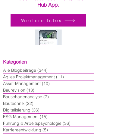
Hub App.
Weitere Infos
Kategorien
Alle Blogbeiträge
(344)
344 Beiträge
Agiles Projektmanagement
(11)
11 Beiträge
Asset-Management
(10)
10 Beiträge
Baurevision
(13)
13 Beiträge
Bauschadenanalyse
(7)
7 Beiträge
Bautechnik
(22)
22 Beiträge
Digitalisierung
(36)
36 Beiträge
ESG Management
(15)
15 Beiträge
Führung & Arbeitspsychologie
(36)
36 Beiträge
Karriereentwicklung
(5)
5 Beiträge