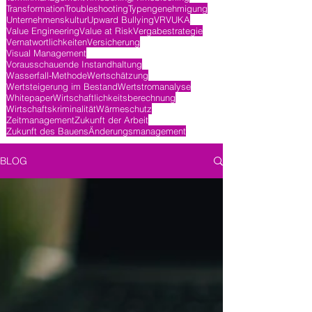
Transformation
Troubleshooting
Typengenehmigung
Unternehmenskultur
Upward Bullying
VR
VUKA
Value Engineering
Value at Risk
Vergabestrategie
Vernatwortlichkeiten
Versicherung
Visual Management
Vorausschauende Instandhaltung
Wasserfall-Methode
Wertschätzung
Wertsteigerung im Bestand
Wertstromanalyse
Whitepaper
Wirtschaftlichkeitsberechnung
Wirtschaftskriminalität
Wärmeschutz
Zeitmanagement
Zukunft der Arbeit
Zukunft des Bauens
Änderungsmanagement
BLOG