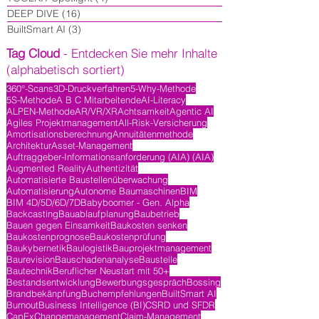
DEEP DIVE
(16)
16 Beiträge
BuiltSmart AI
(3)
3 Beiträge
Tag Cloud
- Entdecken Sie mehr Inhalte
(alphabetisch sortiert)
360°-Scans
3D-Druckverfahren
5-Why-Methode
5S-Methode
A B C Mitarbeitende
AI-Literacy
ALPEN-Methode
AR/VR/XR
Achtsamkeit
Agentic AI
Agiles Projektmanagement
All-Risk-Versicherung
Amortisationsberechnung
Annuitätenmethode
Architektur
Asset-Management
Auftraggeber-Informationsanforderung (AIA) (AIA)
Augmented Reality
Authentizität
Automatisierte Baustellenüberwachung
Automatisierung
Autonome Baumaschinen
BIM
BIM 4D/5D/6D/7D
Babyboomer - Gen. Alpha
Backcasting
Bauablaufplanung
Baubetrieb
Bauen gegen Einsamkeit
Baukosten senken
Baukostenprognose
Baukostenprüfung
Baukybernetik
Baulogistik
Bauprojektmanagement
Baurevision
Bauschadenanalyse
Baustelle
Bautechnik
Beruflicher Neustart mit 50+
Bestandsentwicklung
Bewerbungsgespräch
Bossing
Brandbekänpfung
Buchempfehlungen
BuiltSmart AI
Burnout
Business Intelligence (BI)
CSRD und SFDR
CapEx
Changemanagement
Claim-Management