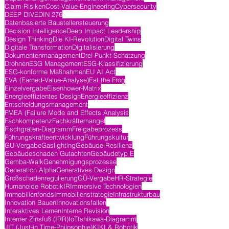
Claim-Risiken
Cost-Value-Engineering
Cybersecurity
DEEP DIVE
DIN 276
Datenbasierte Baustellensteuerung
Decision Intelligence
Deep Impact Leadership
Design Thinking
Die KI-Revolution
Digital Twins
Digitale Transformation
Digitalisierung
Dokumentenmanagement
Drei-Punkt-Schätzung
Drohnen
ESG Management
ESG-Klassifizierung
ESG-konforme Maßnahmen
EU AI Act
EVA (Earned-Value-Analyse)
Eat the Frog
Einzelvergabe
Eisenhower-Matrix
Energieeffizientes Design
Energieeffizienz
Entscheidungsmanagement
FMEA (Failure Mode and Effects Analysis
Fachkompetenz
Fachkräftemangel
Fischgräten-Diagramm
Freigabeprozess
Führungskräfteentwicklung
Führungskultur
GU-Vergabe
Gaslighting
Gebäude-Resilienz
Gebäudeschaden Gutachten
Gebäudetyp E
Gemba-Walk
Genehmigungsprozesse
Generation Alpha
Generatives Design
Großschadenregulierung
GÜ-Vergabe
HR-Strategie
Humanoide Robotik
IR
Immersive Technologien
Immobilienfonds
Immobilienstrategie
Infrastrukturbau
Innovation Bauen
Innovationsfallen
Interaktives Lernen
Interne Revision
Interner Zinsfuß (IRR)
IoT
Ishikawa-Diagramm
JIT (Just-in Time-Philosophie)
KI
KI & Robotik