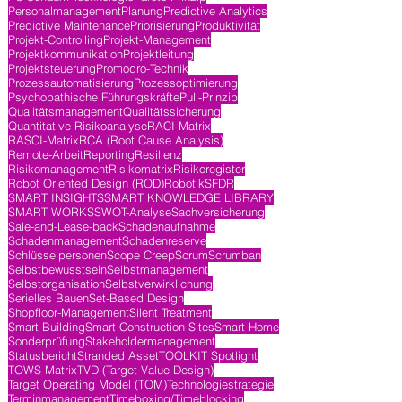
Personalmanagement
Planung
Predictive Analytics
Predictive Maintenance
Priorisierung
Produktivität
Projekt-Controlling
Projekt-Management
Projektkommunikation
Projektleitung
Projektsteuerung
Promodro-Technik
Prozessautomatisierung
Prozessoptimierung
Psychopathische Führungskräfte
Pull-Prinzip
Qualitätsmanagement
Qualitätssicherung
Quantitative Risikoanalyse
RACI-Matrix
RASCI-Matrix
RCA (Root Cause Analysis)
Remote-Arbeit
Reporting
Resilienz
Risikomanagement
Risikomatrix
Risikoregister
Robot Oriented Design (ROD)
Robotik
SFDR
SMART INSIGHTS
SMART KNOWLEDGE LIBRARY
SMART WORKS
SWOT-Analyse
Sachversicherung
Sale-and-Lease-back
Schadenaufnahme
Schadenmanagement
Schadenreserve
Schlüsselpersonen
Scope Creep
Scrum
Scrumban
Selbstbewusstsein
Selbstmanagement
Selbstorganisation
Selbstverwirklichung
Serielles Bauen
Set-Based Design
Shopfloor-Management
Silent Treatment
Smart Building
Smart Construction Sites
Smart Home
Sonderprüfung
Stakeholdermanagement
Statusbericht
Stranded Asset
TOOLKIT Spotlight
TOWS-Matrix
TVD (Target Value Design)
Target Operating Model (TOM)
Technologiestrategie
Terminmanagement
Timeboxing/Timeblocking