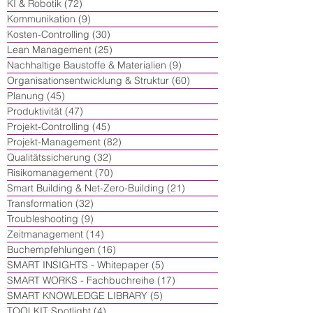
KI & Robotik
(72)
72 Beiträge
Kommunikation
(9)
9 Beiträge
Kosten-Controlling
(30)
30 Beiträge
Lean Management
(25)
25 Beiträge
Nachhaltige Baustoffe & Materialien
(9)
9 Beiträge
Organisationsentwicklung & Struktur
(60)
60 Beiträge
Planung
(45)
45 Beiträge
Produktivität
(47)
47 Beiträge
Projekt-Controlling
(45)
45 Beiträge
Projekt-Management
(82)
82 Beiträge
Qualitätssicherung
(32)
32 Beiträge
Risikomanagement
(70)
70 Beiträge
Smart Building & Net-Zero-Building
(21)
21 Beiträge
Transformation
(32)
32 Beiträge
Troubleshooting
(9)
9 Beiträge
Zeitmanagement
(14)
14 Beiträge
Buchempfehlungen
(16)
16 Beiträge
SMART INSIGHTS - Whitepaper
(5)
5 Beiträge
SMART WORKS - Fachbuchreihe
(17)
17 Beiträge
SMART KNOWLEDGE LIBRARY
(5)
5 Beiträge
TOOLKIT Spotlight
(4)
4 Beiträge