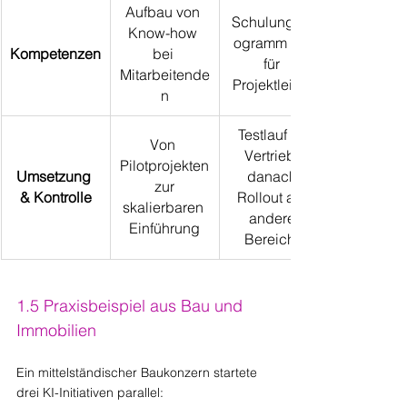
Aufbau von 
Schulungspr
Know-how 
ogramm „KI 
Kompetenzen
bei 
für 
Mitarbeitende
Projektleiter“
n
Testlauf im 
Von 
Vertrieb, 
Pilotprojekten
Umsetzung 
danach 
 zur 
& Kontrolle
Rollout auf 
skalierbaren 
andere 
Einführung
Bereiche
1.5 Praxisbeispiel aus Bau und 
Immobilien
Ein mittelständischer Baukonzern startete 
drei KI-Initiativen parallel: