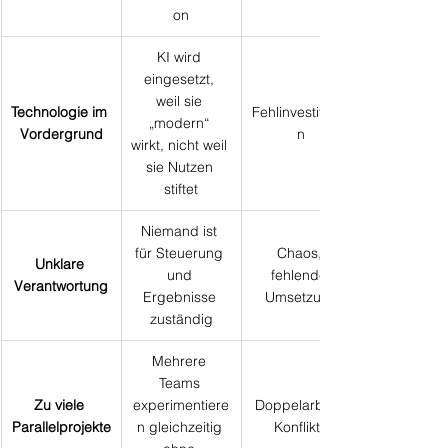
on
KI wird 
eingesetzt, 
weil sie 
Technologie im 
Fehlinvestitione
„modern“ 
Vordergrund
n
wirkt, nicht weil 
sie Nutzen 
stiftet
Niemand ist 
für Steuerung 
Chaos, 
Unklare 
und 
fehlende 
Verantwortung
Ergebnisse 
Umsetzung
zuständig
Mehrere 
Teams 
Zu viele 
experimentiere
Doppelarbeit, 
Parallelprojekte
n gleichzeitig 
Konflikte