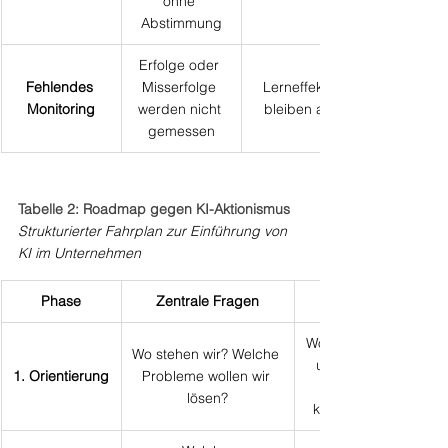
ohne 
Abstimmung
Erfolge oder 
Fehlendes 
Misserfolge 
Lerneffekte 
Monitoring
werden nicht 
bleiben aus
gemessen
Tabelle 2: Roadmap gegen KI-Aktionismus
Strukturierter Fahrplan zur Einführung von 
KI im Unternehmen
Phase
Zentrale Fragen
Workshop mit Führung
Wo stehen wir? Welche 
und Fachbereichen 
1. Orientierung
Probleme wollen wir 
lösen?
konkreter Pain Points