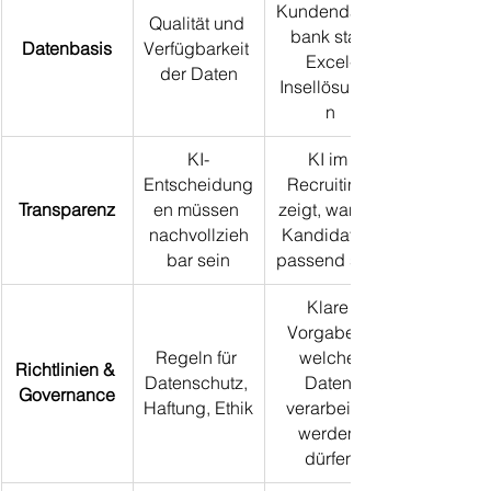
Kundendaten
Qualität und 
bank statt 
Datenbasis
Verfügbarkeit 
Excel-
der Daten
Insellösunge
n
KI-
KI im 
Entscheidung
Recruiting 
Transparenz
en müssen 
zeigt, warum 
nachvollzieh
Kandidaten 
bar sein
passend sind
Klare 
Vorgaben, 
Regeln für 
welche 
Richtlinien & 
Datenschutz, 
Daten 
Governance
Haftung, Ethik
verarbeitet 
werden 
dürfen