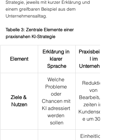
Strategie, jeweils mit kurzer Erklärung und 
einem greifbaren Beispiel aus dem 
Unternehmensalltag.
Tabelle 3: Zentrale Elemente einer 
praxisnahen KI-Strategie
Erklärung in 
Praxisbeispie
Element
klarer 
l im 
Sprache
Unternehmen
Welche 
Reduktion 
Probleme 
von 
oder 
Ziele & 
Bearbeitungs
Chancen mit 
Nutzen
zeiten im 
KI adressiert 
Kundenservic
werden 
e um 30 %
sollen
Einheitliche 