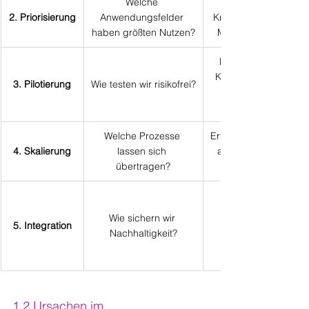
Welche 
2. Priorisierung
Anwendungsfelder 
Kriterien wie Effizienz,
haben größten Nutzen?
Machbarkeit, Kosten
Kleiner Prototyp im 
Kundenservice (z. B.
3. Pilotierung
Wie testen wir risikofrei?
Welche Prozesse 
Erfolgreichen Piloten i
4. Skalierung
lassen sich 
andere Abteilungen 
übertragen?
Wie sichern wir 
5. Integration
Nachhaltigkeit?
1.2 Ursachen im 