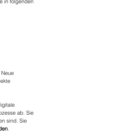
e in folgenden 
. Neue 
ekte 
gitale 
ozesse ab. Sie 
n sind. Sie 
rden
.