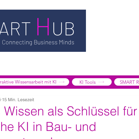
TSMART AI
MEDIATHEK
BLOG
INFORMATION
SMART
EDGE LIBRARY
SMART FOCUS
ÜBER UNS
SHOP
K
tive Wissensarbeit mit KI
KI Tools
SMART R
i
15 Min. Lesezeit
s Wissen als Schlüssel für
che KI in Bau- und