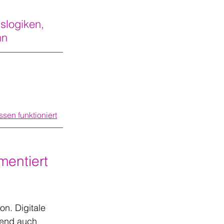
slogiken, 
nn
en funktioniert
entiert 
on. Digitale 
mend auch 