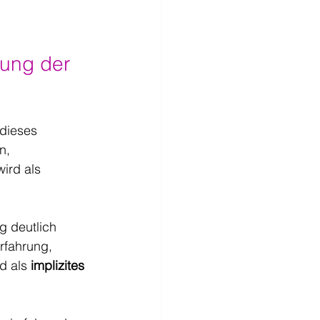
rung der 
dieses 
n, 
ird als 
g deutlich 
rfahrung, 
d als 
implizites 