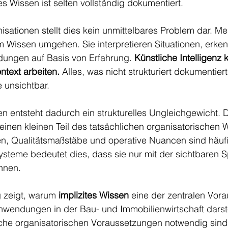
s Wissen ist selten vollständig dokumentiert.
isationen stellt dies kein unmittelbares Problem dar. M
m Wissen umgehen. Sie interpretieren Situationen, erke
dungen auf Basis von Erfahrung. 
Künstliche Intelligenz 
ntext arbeiten.
 Alles, was nicht strukturiert dokumentiert i
 unsichtbar.
n entsteht dadurch ein strukturelles Ungleichgewicht. 
einen kleinen Teil des tatsächlichen organisatorischen 
n, Qualitätsmaßstäbe und operative Nuancen sind häufi
-Systeme bedeutet dies, dass sie nur mit der sichtbaren S
nnen.
 zeigt, warum 
implizites Wissen
 eine der zentralen Vor
Anwendungen in der Bau- und Immobilienwirtschaft darst
lche organisatorischen Voraussetzungen notwendig sind