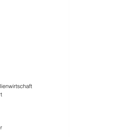
ienwirtschaft
t
r