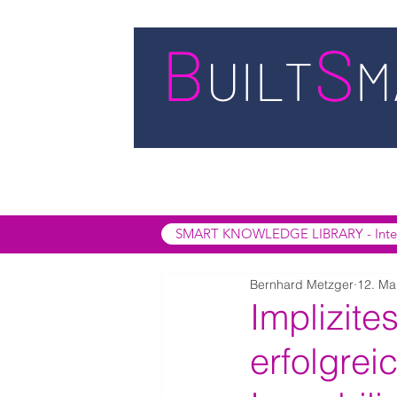
STARTSEITE
LEISTUNGEN
BUIL
SMART INSIGHTS
SMART KNOWL
SMART KNOWLEDGE LIBRARY - Interak
Bernhard Metzger
12. Ma
Implizite
erfolgrei