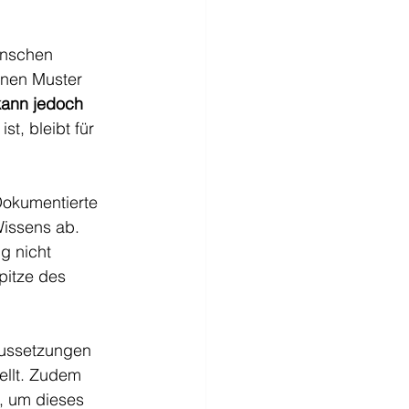
enschen 
nnen Muster 
kann jedoch 
st, bleibt für 
Dokumentierte 
Wissens ab. 
g nicht 
pitze des 
aussetzungen 
ellt. Zudem 
, um dieses 