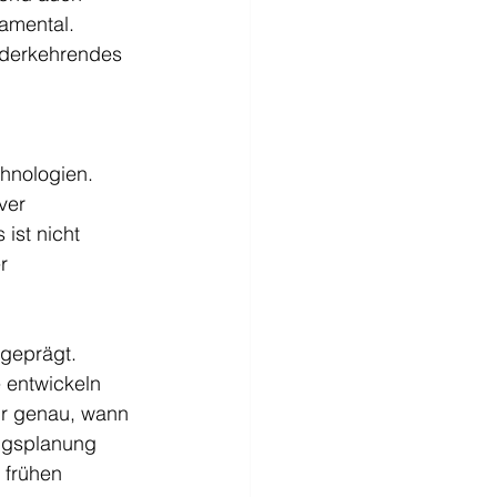
amental. 
iederkehrendes 
 
chnologien. 
ver 
ist nicht 
r 
sgeprägt. 
 entwickeln 
hr genau, wann 
ungsplanung 
 frühen 