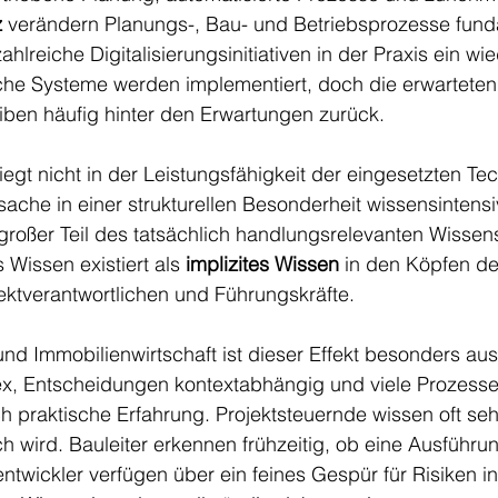
z
 verändern Planungs-, Bau- und Betriebsprozesse fund
ahlreiche Digitalisierungsinitiativen in der Praxis ein w
che Systeme werden implementiert, doch die erwarteten
iben häufig hinter den Erwartungen zurück.
iegt nicht in der Leistungsfähigkeit der eingesetzten Te
rsache in einer strukturellen Besonderheit wissensintensi
großer Teil des tatsächlich handlungsrelevanten Wissens 
 Wissen existiert als 
implizites Wissen
 in den Köpfen de
ektverantwortlichen und Führungskräfte.
nd Immobilienwirtschaft ist dieser Effekt besonders au
ex, Entscheidungen kontextabhängig und viele Prozesse
h praktische Erfahrung. Projektsteuernde wissen oft se
sch wird. Bauleiter erkennen frühzeitig, ob eine Ausführ
tentwickler verfügen über ein feines Gespür für Risiken in