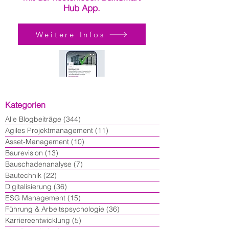
Hub App.
Weitere Infos
Kategorien
Alle Blogbeiträge
(344)
344 Beiträge
Agiles Projektmanagement
(11)
11 Beiträge
Asset-Management
(10)
10 Beiträge
Baurevision
(13)
13 Beiträge
Bauschadenanalyse
(7)
7 Beiträge
Bautechnik
(22)
22 Beiträge
Digitalisierung
(36)
36 Beiträge
ESG Management
(15)
15 Beiträge
Führung & Arbeitspsychologie
(36)
36 Beiträge
Karriereentwicklung
(5)
5 Beiträge