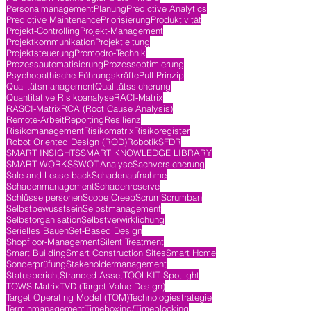
Personalmanagement
Planung
Predictive Analytics
Predictive Maintenance
Priorisierung
Produktivität
Projekt-Controlling
Projekt-Management
Projektkommunikation
Projektleitung
Projektsteuerung
Promodro-Technik
Prozessautomatisierung
Prozessoptimierung
Psychopathische Führungskräfte
Pull-Prinzip
Qualitätsmanagement
Qualitätssicherung
Quantitative Risikoanalyse
RACI-Matrix
RASCI-Matrix
RCA (Root Cause Analysis)
Remote-Arbeit
Reporting
Resilienz
Risikomanagement
Risikomatrix
Risikoregister
Robot Oriented Design (ROD)
Robotik
SFDR
SMART INSIGHTS
SMART KNOWLEDGE LIBRARY
SMART WORKS
SWOT-Analyse
Sachversicherung
Sale-and-Lease-back
Schadenaufnahme
Schadenmanagement
Schadenreserve
Schlüsselpersonen
Scope Creep
Scrum
Scrumban
Selbstbewusstsein
Selbstmanagement
Selbstorganisation
Selbstverwirklichung
Serielles Bauen
Set-Based Design
Shopfloor-Management
Silent Treatment
Smart Building
Smart Construction Sites
Smart Home
Sonderprüfung
Stakeholdermanagement
Statusbericht
Stranded Asset
TOOLKIT Spotlight
TOWS-Matrix
TVD (Target Value Design)
Target Operating Model (TOM)
Technologiestrategie
Terminmanagement
Timeboxing/Timeblocking