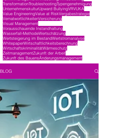
Transformation
Troubleshooting
Typengenehmigung
Unternehmenskultur
Upward Bullying
VR
VUKA
Value Engineering
Value at Risk
Vergabestrategie
Vernatwortlichkeiten
Versicherung
Visual Management
Vorausschauende Instandhaltung
Wasserfall-Methode
Wertschätzung
Wertsteigerung im Bestand
Wertstromanalyse
Whitepaper
Wirtschaftlichkeitsberechnung
Wirtschaftskriminalität
Wärmeschutz
Zeitmanagement
Zukunft der Arbeit
Zukunft des Bauens
Änderungsmanagement
BLOG