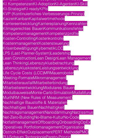
KI Kompetenzen
KI-Adoption
KI-Agenten
KI-Skill
KI-Strategie
KI-ready
KPIs
KVP (Kontinuierliches-Verbesserungs-Prinzip)
Kaizen
Kanban
Kapitalwertmethode
Karriereentwicklung
Karriereplanung
Kennzahlen
Klimagerechtes Bauen
Kommunikationsfehler
Kompetenzmanagement
Kompetenzprofile
Kosten-Controlling
Kostenkontrolle
Kostenmanagement
Kostensteuerung
Krisenbewältigung
Kybernetik
LCC
LPS (Last-Planner-System)
Leadership
Lean Construction
Lean Design
Lean Management
Lean Thinking
Lebenszyklusbetrachtung
Lebenszykluskosten
Leistungsentwicklung
Life Cycle Costs (LCC)
MR
Mauerroboter
Meeting-Formate
Mikromanagement
Mitarbeiterausfall
Mitarbeiterbindung
Mitarbeiterentwicklung
Modulares Bauen
Modulbauweise
Monte-Carlo-Simulation
Muda
Mura
Muri
NRM (New Rules of Measurement)
Nachhaltige Baustoffe & Materialien
Nachhaltiges Bauen
Nachhaltigkeit
Nachtragsmanagement
Nanodämmung
Narzissmus
Net-Zero-Building
No-Blame-Kultur
No-Code
Notfallmanagement
Offboarding
Onboarding
OpEx
Operatives Portfoliomanagement
Organisation
Ostrich-Effekt
Outplacement
PERT Methode
PMO
PU-Schaum Technologie
Pareto-Prinzip