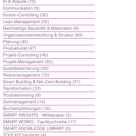
KI & Robotik
(72)
72 Beiträge
Kommunikation
(9)
9 Beiträge
Kosten-Controlling
(30)
30 Beiträge
Lean Management
(25)
25 Beiträge
Nachhaltige Baustoffe & Materialien
(9)
9 Beiträge
Organisationsentwicklung & Struktur
(60)
60 Beiträge
Planung
(45)
45 Beiträge
Produktivität
(47)
47 Beiträge
Projekt-Controlling
(45)
45 Beiträge
Projekt-Management
(82)
82 Beiträge
Qualitätssicherung
(32)
32 Beiträge
Risikomanagement
(70)
70 Beiträge
Smart Building & Net-Zero-Building
(21)
21 Beiträge
Transformation
(32)
32 Beiträge
Troubleshooting
(9)
9 Beiträge
Zeitmanagement
(14)
14 Beiträge
Buchempfehlungen
(16)
16 Beiträge
SMART INSIGHTS - Whitepaper
(5)
5 Beiträge
SMART WORKS - Fachbuchreihe
(17)
17 Beiträge
SMART KNOWLEDGE LIBRARY
(5)
5 Beiträge
TOOLKIT Spotlight
(4)
4 Beiträge