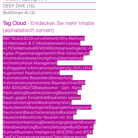
DEEP DIVE
(16)
16 Beiträge
BuiltSmart AI
(3)
3 Beiträge
Tag Cloud
- Entdecken Sie mehr Inhalte
(alphabetisch sortiert)
360°-Scans
3D-Druckverfahren
5-Why-Methode
5S-Methode
A B C Mitarbeitende
AI-Literacy
ALPEN-Methode
AR/VR/XR
Achtsamkeit
Agentic AI
Agiles Projektmanagement
All-Risk-Versicherung
Amortisationsberechnung
Annuitätenmethode
Architektur
Asset-Management
Auftraggeber-Informationsanforderung (AIA) (AIA)
Augmented Reality
Authentizität
Automatisierte Baustellenüberwachung
Automatisierung
Autonome Baumaschinen
BIM
BIM 4D/5D/6D/7D
Babyboomer - Gen. Alpha
Backcasting
Bauablaufplanung
Baubetrieb
Bauen gegen Einsamkeit
Baukosten senken
Baukostenprognose
Baukostenprüfung
Baukybernetik
Baulogistik
Bauprojektmanagement
Baurevision
Bauschadenanalyse
Baustelle
Bautechnik
Beruflicher Neustart mit 50+
Bestandsentwicklung
Bewerbungsgespräch
Bossing
Brandbekänpfung
Buchempfehlungen
BuiltSmart AI
Burnout
Business Intelligence (BI)
CSRD und SFDR
CapEx
Changemanagement
Claim-Management