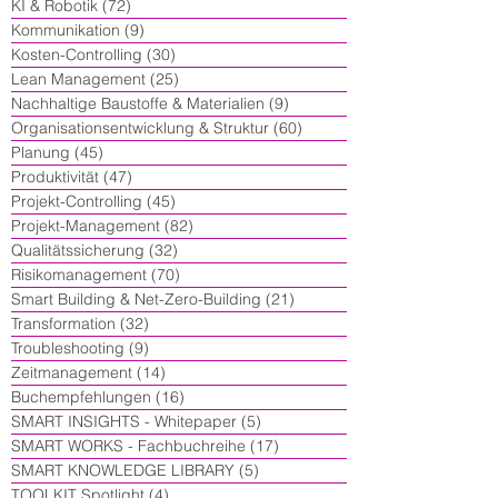
KI & Robotik
(72)
72 Beiträge
Kommunikation
(9)
9 Beiträge
Kosten-Controlling
(30)
30 Beiträge
Lean Management
(25)
25 Beiträge
Nachhaltige Baustoffe & Materialien
(9)
9 Beiträge
Organisationsentwicklung & Struktur
(60)
60 Beiträge
Planung
(45)
45 Beiträge
Produktivität
(47)
47 Beiträge
Projekt-Controlling
(45)
45 Beiträge
Projekt-Management
(82)
82 Beiträge
Qualitätssicherung
(32)
32 Beiträge
Risikomanagement
(70)
70 Beiträge
Smart Building & Net-Zero-Building
(21)
21 Beiträge
Transformation
(32)
32 Beiträge
Troubleshooting
(9)
9 Beiträge
Zeitmanagement
(14)
14 Beiträge
Buchempfehlungen
(16)
16 Beiträge
SMART INSIGHTS - Whitepaper
(5)
5 Beiträge
SMART WORKS - Fachbuchreihe
(17)
17 Beiträge
SMART KNOWLEDGE LIBRARY
(5)
5 Beiträge
TOOLKIT Spotlight
(4)
4 Beiträge