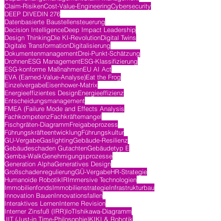
Claim-Risiken
Cost-Value-Engineering
Cybersecurity
DEEP DIVE
DIN 276
Datenbasierte Baustellensteuerung
Decision Intelligence
Deep Impact Leadership
Design Thinking
Die KI-Revolution
Digital Twins
Digitale Transformation
Digitalisierung
Dokumentenmanagement
Drei-Punkt-Schätzung
Drohnen
ESG Management
ESG-Klassifizierung
ESG-konforme Maßnahmen
EU AI Act
EVA (Earned-Value-Analyse)
Eat the Frog
Einzelvergabe
Eisenhower-Matrix
Energieeffizientes Design
Energieeffizienz
Entscheidungsmanagement
FMEA (Failure Mode and Effects Analysis
Fachkompetenz
Fachkräftemangel
Fischgräten-Diagramm
Freigabeprozess
Führungskräfteentwicklung
Führungskultur
GU-Vergabe
Gaslighting
Gebäude-Resilienz
Gebäudeschaden Gutachten
Gebäudetyp E
Gemba-Walk
Genehmigungsprozesse
Generation Alpha
Generatives Design
Großschadenregulierung
GÜ-Vergabe
HR-Strategie
Humanoide Robotik
IR
Immersive Technologien
Immobilienfonds
Immobilienstrategie
Infrastrukturbau
Innovation Bauen
Innovationsfallen
Interaktives Lernen
Interne Revision
Interner Zinsfuß (IRR)
IoT
Ishikawa-Diagramm
JIT (Just-in Time-Philosophie)
KI
KI & Robotik