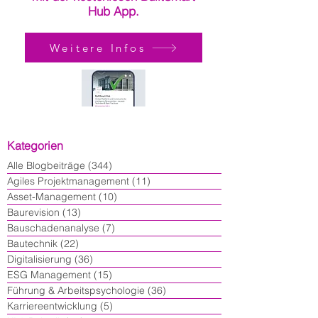
Hub App.
Weitere Infos
Kategorien
Alle Blogbeiträge
(344)
344 Beiträge
Agiles Projektmanagement
(11)
11 Beiträge
Asset-Management
(10)
10 Beiträge
Baurevision
(13)
13 Beiträge
Bauschadenanalyse
(7)
7 Beiträge
Bautechnik
(22)
22 Beiträge
Digitalisierung
(36)
36 Beiträge
ESG Management
(15)
15 Beiträge
Führung & Arbeitspsychologie
(36)
36 Beiträge
Karriereentwicklung
(5)
5 Beiträge