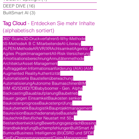
DEEP DIVE
(16)
16 Beiträge
BuiltSmart AI
(3)
3 Beiträge
Tag Cloud
- Entdecken Sie mehr Inhalte
(alphabetisch sortiert)
360°-Scans
3D-Druckverfahren
5-Why-Methode
5S-Methode
A B C Mitarbeitende
AI-Literacy
ALPEN-Methode
AR/VR/XR
Achtsamkeit
Agentic AI
Agiles Projektmanagement
All-Risk-Versicherung
Amortisationsberechnung
Annuitätenmethode
Architektur
Asset-Management
Auftraggeber-Informationsanforderung (AIA) (AIA)
Augmented Reality
Authentizität
Automatisierte Baustellenüberwachung
Automatisierung
Autonome Baumaschinen
BIM
BIM 4D/5D/6D/7D
Babyboomer - Gen. Alpha
Backcasting
Bauablaufplanung
Baubetrieb
Bauen gegen Einsamkeit
Baukosten senken
Baukostenprognose
Baukostenprüfung
Baukybernetik
Baulogistik
Bauprojektmanagement
Baurevision
Bauschadenanalyse
Baustelle
Bautechnik
Beruflicher Neustart mit 50+
Bestandsentwicklung
Bewerbungsgespräch
Bossing
Brandbekänpfung
Buchempfehlungen
BuiltSmart AI
Burnout
Business Intelligence (BI)
CSRD und SFDR
CapEx
Changemanagement
Claim-Management