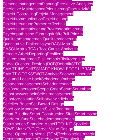
Personalmanagement
Planung
Predictive Analytics
Predictive Maintenance
Priorisierung
Produktivität
Projekt-Controlling
Projekt-Management
Projektkommunikation
Projektleitung
Projektsteuerung
Promodro-Technik
Prozessautomatisierung
Prozessoptimierung
Psychopathische Führungskräfte
Pull-Prinzip
Qualitätsmanagement
Qualitätssicherung
Quantitative Risikoanalyse
RACI-Matrix
RASCI-Matrix
RCA (Root Cause Analysis)
Remote-Arbeit
Reporting
Resilienz
Risikomanagement
Risikomatrix
Risikoregister
Robot Oriented Design (ROD)
Robotik
SFDR
SMART INSIGHTS
SMART KNOWLEDGE LIBRARY
SMART WORKS
SWOT-Analyse
Sachversicherung
Sale-and-Lease-back
Schadenaufnahme
Schadenmanagement
Schadenreserve
Schlüsselpersonen
Scope Creep
Scrum
Scrumban
Selbstbewusstsein
Selbstmanagement
Selbstorganisation
Selbstverwirklichung
Serielles Bauen
Set-Based Design
Shopfloor-Management
Silent Treatment
Smart Building
Smart Construction Sites
Smart Home
Sonderprüfung
Stakeholdermanagement
Statusbericht
Stranded Asset
TOOLKIT Spotlight
TOWS-Matrix
TVD (Target Value Design)
Target Operating Model (TOM)
Technologiestrategie
Terminmanagement
Timeboxing/Timeblocking