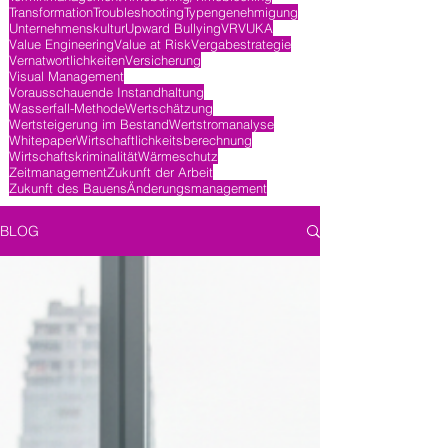
Transformation
Troubleshooting
Typengenehmigung
Unternehmenskultur
Upward Bullying
VR
VUKA
Value Engineering
Value at Risk
Vergabestrategie
Vernatwortlichkeiten
Versicherung
Visual Management
Vorausschauende Instandhaltung
Wasserfall-Methode
Wertschätzung
Wertsteigerung im Bestand
Wertstromanalyse
Whitepaper
Wirtschaftlichkeitsberechnung
Wirtschaftskriminalität
Wärmeschutz
Zeitmanagement
Zukunft der Arbeit
Zukunft des Bauens
Änderungsmanagement
BLOG