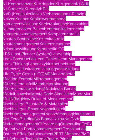
KI Kompetenzen
KI-Adoption
KI-Agenten
KI-Skill
KI-Strategie
KI-ready
KPIs
KVP (Kontinuierliches-Verbesserungs-Prinzip)
Kaizen
Kanban
Kapitalwertmethode
Karriereentwicklung
Karriereplanung
Kennzahlen
Klimagerechtes Bauen
Kommunikationsfehler
Kompetenzmanagement
Kompetenzprofile
Kosten-Controlling
Kostenkontrolle
Kostenmanagement
Kostensteuerung
Krisenbewältigung
Kybernetik
LCC
LPS (Last-Planner-System)
Leadership
Lean Construction
Lean Design
Lean Management
Lean Thinking
Lebenszyklusbetrachtung
Lebenszykluskosten
Leistungsentwicklung
Life Cycle Costs (LCC)
MR
Mauerroboter
Meeting-Formate
Mikromanagement
Mitarbeiterausfall
Mitarbeiterbindung
Mitarbeiterentwicklung
Modulares Bauen
Modulbauweise
Monte-Carlo-Simulation
Muda
Mura
Muri
NRM (New Rules of Measurement)
Nachhaltige Baustoffe & Materialien
Nachhaltiges Bauen
Nachhaltigkeit
Nachtragsmanagement
Nanodämmung
Narzissmus
Net-Zero-Building
No-Blame-Kultur
No-Code
Notfallmanagement
Offboarding
Onboarding
OpEx
Operatives Portfoliomanagement
Organisation
Ostrich-Effekt
Outplacement
PERT Methode
PMO
PU-Schaum Technologie
Pareto-Prinzip