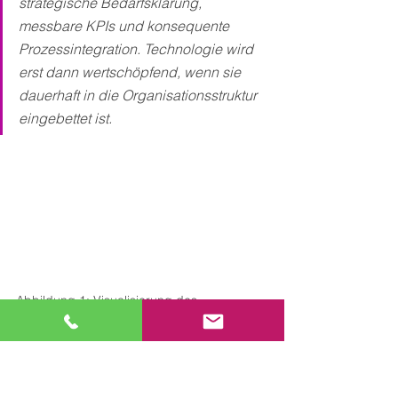
strategische Bedarfsklärung, 
messbare KPIs und konsequente 
Prozessintegration. Technologie wird 
erst dann wertschöpfend, wenn sie 
dauerhaft in die Organisationsstruktur 
eingebettet ist.
Abbildung 1: Visualisierung des 
strategischen Technologiemanagements im 
Baubetrieb mit 5-Phasen-
Implementierungsprozess, integrierter 
Governance-Logik und datenbasierter 
Entscheidungsfähigkeit als Grundlage 