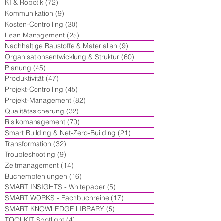
KI & Robotik
(72)
72 Beiträge
Kommunikation
(9)
9 Beiträge
Kosten-Controlling
(30)
30 Beiträge
Lean Management
(25)
25 Beiträge
Nachhaltige Baustoffe & Materialien
(9)
9 Beiträge
Organisationsentwicklung & Struktur
(60)
60 Beiträge
Planung
(45)
45 Beiträge
Produktivität
(47)
47 Beiträge
Projekt-Controlling
(45)
45 Beiträge
Projekt-Management
(82)
82 Beiträge
Qualitätssicherung
(32)
32 Beiträge
Risikomanagement
(70)
70 Beiträge
Smart Building & Net-Zero-Building
(21)
21 Beiträge
Transformation
(32)
32 Beiträge
Troubleshooting
(9)
9 Beiträge
Zeitmanagement
(14)
14 Beiträge
Buchempfehlungen
(16)
16 Beiträge
SMART INSIGHTS - Whitepaper
(5)
5 Beiträge
SMART WORKS - Fachbuchreihe
(17)
17 Beiträge
SMART KNOWLEDGE LIBRARY
(5)
5 Beiträge
TOOLKIT Spotlight
(4)
4 Beiträge