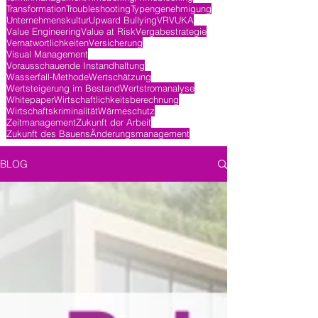
Transformation
Troubleshooting
Typengenehmigung
Unternehmenskultur
Upward Bullying
VR
VUKA
Value Engineering
Value at Risk
Vergabestrategie
Vernatwortlichkeiten
Versicherung
Visual Management
Vorausschauende Instandhaltung
Wasserfall-Methode
Wertschätzung
Wertsteigerung im Bestand
Wertstromanalyse
Whitepaper
Wirtschaftlichkeitsberechnung
Wirtschaftskriminalität
Wärmeschutz
Zeitmanagement
Zukunft der Arbeit
Zukunft des Bauens
Änderungsmanagement
BLOG