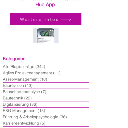
Hub App.
Weitere Infos
Kategorien
Alle Blogbeiträge
(344)
344 Beiträge
Agiles Projektmanagement
(11)
11 Beiträge
Asset-Management
(10)
10 Beiträge
Baurevision
(13)
13 Beiträge
Bauschadenanalyse
(7)
7 Beiträge
Bautechnik
(22)
22 Beiträge
Digitalisierung
(36)
36 Beiträge
ESG Management
(15)
15 Beiträge
Führung & Arbeitspsychologie
(36)
36 Beiträge
Karriereentwicklung
(5)
5 Beiträge