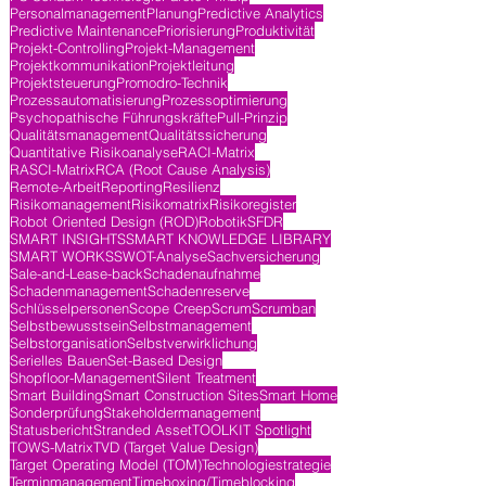
Personalmanagement
Planung
Predictive Analytics
Predictive Maintenance
Priorisierung
Produktivität
Projekt-Controlling
Projekt-Management
Projektkommunikation
Projektleitung
Projektsteuerung
Promodro-Technik
Prozessautomatisierung
Prozessoptimierung
Psychopathische Führungskräfte
Pull-Prinzip
Qualitätsmanagement
Qualitätssicherung
Quantitative Risikoanalyse
RACI-Matrix
RASCI-Matrix
RCA (Root Cause Analysis)
Remote-Arbeit
Reporting
Resilienz
Risikomanagement
Risikomatrix
Risikoregister
Robot Oriented Design (ROD)
Robotik
SFDR
SMART INSIGHTS
SMART KNOWLEDGE LIBRARY
SMART WORKS
SWOT-Analyse
Sachversicherung
Sale-and-Lease-back
Schadenaufnahme
Schadenmanagement
Schadenreserve
Schlüsselpersonen
Scope Creep
Scrum
Scrumban
Selbstbewusstsein
Selbstmanagement
Selbstorganisation
Selbstverwirklichung
Serielles Bauen
Set-Based Design
Shopfloor-Management
Silent Treatment
Smart Building
Smart Construction Sites
Smart Home
Sonderprüfung
Stakeholdermanagement
Statusbericht
Stranded Asset
TOOLKIT Spotlight
TOWS-Matrix
TVD (Target Value Design)
Target Operating Model (TOM)
Technologiestrategie
Terminmanagement
Timeboxing/Timeblocking