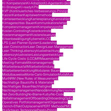
KI Kompetenzen
KI-Adoption
KI-Agenten
KI-Skill
KI-Strategie
KI-ready
KPIs
KVP (Kontinuierliches-Verbesserungs-Prinzip)
Kaizen
Kanban
Kapitalwertmethode
Karriereentwicklung
Karriereplanung
Kennzahlen
Klimagerechtes Bauen
Kommunikationsfehler
Kompetenzmanagement
Kompetenzprofile
Kosten-Controlling
Kostenkontrolle
Kostenmanagement
Kostensteuerung
Krisenbewältigung
Kybernetik
LCC
LPS (Last-Planner-System)
Leadership
Lean Construction
Lean Design
Lean Management
Lean Thinking
Lebenszyklusbetrachtung
Lebenszykluskosten
Leistungsentwicklung
Life Cycle Costs (LCC)
MR
Mauerroboter
Meeting-Formate
Mikromanagement
Mitarbeiterausfall
Mitarbeiterbindung
Mitarbeiterentwicklung
Modulares Bauen
Modulbauweise
Monte-Carlo-Simulation
Muda
Mura
Muri
NRM (New Rules of Measurement)
Nachhaltige Baustoffe & Materialien
Nachhaltiges Bauen
Nachhaltigkeit
Nachtragsmanagement
Nanodämmung
Narzissmus
Net-Zero-Building
No-Blame-Kultur
No-Code
Notfallmanagement
Offboarding
Onboarding
OpEx
Operatives Portfoliomanagement
Organisation
Ostrich-Effekt
Outplacement
PERT Methode
PMO
PU-Schaum Technologie
Pareto-Prinzip