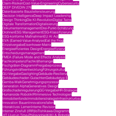
Claim-Risiken
Cost-Value-Engineering
Cybersecurity
DEEP DIVE
DIN 276
Datenbasierte Baustellensteuerung
Decision Intelligence
Deep Impact Leadership
Design Thinking
Die KI-Revolution
Digital Twins
Digitale Transformation
Digitalisierung
Dokumentenmanagement
Drei-Punkt-Schätzung
Drohnen
ESG Management
ESG-Klassifizierung
ESG-konforme Maßnahmen
EU AI Act
EVA (Earned-Value-Analyse)
Eat the Frog
Einzelvergabe
Eisenhower-Matrix
Energieeffizientes Design
Energieeffizienz
Entscheidungsmanagement
FMEA (Failure Mode and Effects Analysis
Fachkompetenz
Fachkräftemangel
Fischgräten-Diagramm
Freigabeprozess
Führungskräfteentwicklung
Führungskultur
GU-Vergabe
Gaslighting
Gebäude-Resilienz
Gebäudeschaden Gutachten
Gebäudetyp E
Gemba-Walk
Genehmigungsprozesse
Generation Alpha
Generatives Design
Großschadenregulierung
GÜ-Vergabe
HR-Strategie
Humanoide Robotik
IR
Immersive Technologien
Immobilienfonds
Immobilienstrategie
Infrastrukturbau
Innovation Bauen
Innovationsfallen
Interaktives Lernen
Interne Revision
Interner Zinsfuß (IRR)
IoT
Ishikawa-Diagramm
JIT (Just-in Time-Philosophie)
KI
KI & Robotik