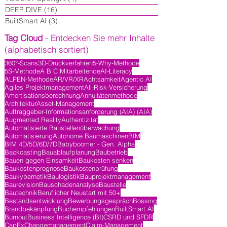
DEEP DIVE
(16)
16 Beiträge
BuiltSmart AI
(3)
3 Beiträge
Tag Cloud
- Entdecken Sie mehr Inhalte
(alphabetisch sortiert)
360°-Scans
3D-Druckverfahren
5-Why-Methode
5S-Methode
A B C Mitarbeitende
AI-Literacy
ALPEN-Methode
AR/VR/XR
Achtsamkeit
Agentic AI
Agiles Projektmanagement
All-Risk-Versicherung
Amortisationsberechnung
Annuitätenmethode
Architektur
Asset-Management
Auftraggeber-Informationsanforderung (AIA) (AIA)
Augmented Reality
Authentizität
Automatisierte Baustellenüberwachung
Automatisierung
Autonome Baumaschinen
BIM
BIM 4D/5D/6D/7D
Babyboomer - Gen. Alpha
Backcasting
Bauablaufplanung
Baubetrieb
Bauen gegen Einsamkeit
Baukosten senken
Baukostenprognose
Baukostenprüfung
Baukybernetik
Baulogistik
Bauprojektmanagement
Baurevision
Bauschadenanalyse
Baustelle
Bautechnik
Beruflicher Neustart mit 50+
Bestandsentwicklung
Bewerbungsgespräch
Bossing
Brandbekänpfung
Buchempfehlungen
BuiltSmart AI
Burnout
Business Intelligence (BI)
CSRD und SFDR
CapEx
Changemanagement
Claim-Management