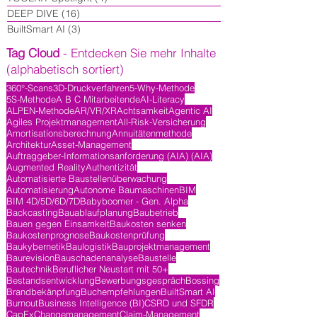
DEEP DIVE
(16)
16 Beiträge
BuiltSmart AI
(3)
3 Beiträge
Tag Cloud
- Entdecken Sie mehr Inhalte
(alphabetisch sortiert)
360°-Scans
3D-Druckverfahren
5-Why-Methode
5S-Methode
A B C Mitarbeitende
AI-Literacy
ALPEN-Methode
AR/VR/XR
Achtsamkeit
Agentic AI
Agiles Projektmanagement
All-Risk-Versicherung
Amortisationsberechnung
Annuitätenmethode
Architektur
Asset-Management
Auftraggeber-Informationsanforderung (AIA) (AIA)
Augmented Reality
Authentizität
Automatisierte Baustellenüberwachung
Automatisierung
Autonome Baumaschinen
BIM
BIM 4D/5D/6D/7D
Babyboomer - Gen. Alpha
Backcasting
Bauablaufplanung
Baubetrieb
Bauen gegen Einsamkeit
Baukosten senken
Baukostenprognose
Baukostenprüfung
Baukybernetik
Baulogistik
Bauprojektmanagement
Baurevision
Bauschadenanalyse
Baustelle
Bautechnik
Beruflicher Neustart mit 50+
Bestandsentwicklung
Bewerbungsgespräch
Bossing
Brandbekänpfung
Buchempfehlungen
BuiltSmart AI
Burnout
Business Intelligence (BI)
CSRD und SFDR
CapEx
Changemanagement
Claim-Management