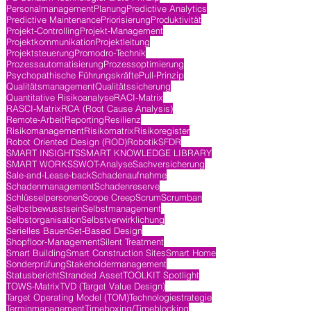
Personalmanagement
Planung
Predictive Analytics
Predictive Maintenance
Priorisierung
Produktivität
Projekt-Controlling
Projekt-Management
Projektkommunikation
Projektleitung
Projektsteuerung
Promodro-Technik
Prozessautomatisierung
Prozessoptimierung
Psychopathische Führungskräfte
Pull-Prinzip
Qualitätsmanagement
Qualitätssicherung
Quantitative Risikoanalyse
RACI-Matrix
RASCI-Matrix
RCA (Root Cause Analysis)
Remote-Arbeit
Reporting
Resilienz
Risikomanagement
Risikomatrix
Risikoregister
Robot Oriented Design (ROD)
Robotik
SFDR
SMART INSIGHTS
SMART KNOWLEDGE LIBRARY
SMART WORKS
SWOT-Analyse
Sachversicherung
Sale-and-Lease-back
Schadenaufnahme
Schadenmanagement
Schadenreserve
Schlüsselpersonen
Scope Creep
Scrum
Scrumban
Selbstbewusstsein
Selbstmanagement
Selbstorganisation
Selbstverwirklichung
Serielles Bauen
Set-Based Design
Shopfloor-Management
Silent Treatment
Smart Building
Smart Construction Sites
Smart Home
Sonderprüfung
Stakeholdermanagement
Statusbericht
Stranded Asset
TOOLKIT Spotlight
TOWS-Matrix
TVD (Target Value Design)
Target Operating Model (TOM)
Technologiestrategie
Terminmanagement
Timeboxing/Timeblocking