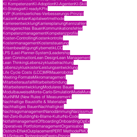
KI Kompetenzen
KI-Adoption
KI-Agenten
KI-Skill
KI-Strategie
KI-ready
KPIs
KVP (Kontinuierliches-Verbesserungs-Prinzip)
Kaizen
Kanban
Kapitalwertmethode
Karriereentwicklung
Karriereplanung
Kennzahlen
Klimagerechtes Bauen
Kommunikationsfehler
Kompetenzmanagement
Kompetenzprofile
Kosten-Controlling
Kostenkontrolle
Kostenmanagement
Kostensteuerung
Krisenbewältigung
Kybernetik
LCC
LPS (Last-Planner-System)
Leadership
Lean Construction
Lean Design
Lean Management
Lean Thinking
Lebenszyklusbetrachtung
Lebenszykluskosten
Leistungsentwicklung
Life Cycle Costs (LCC)
MR
Mauerroboter
Meeting-Formate
Mikromanagement
Mitarbeiterausfall
Mitarbeiterbindung
Mitarbeiterentwicklung
Modulares Bauen
Modulbauweise
Monte-Carlo-Simulation
Muda
Mura
Muri
NRM (New Rules of Measurement)
Nachhaltige Baustoffe & Materialien
Nachhaltiges Bauen
Nachhaltigkeit
Nachtragsmanagement
Nanodämmung
Narzissmus
Net-Zero-Building
No-Blame-Kultur
No-Code
Notfallmanagement
Offboarding
Onboarding
OpEx
Operatives Portfoliomanagement
Organisation
Ostrich-Effekt
Outplacement
PERT Methode
PMO
PU-Schaum Technologie
Pareto-Prinzip