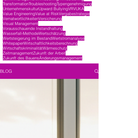
Transformation
Troubleshooting
Typengenehmigung
Unternehmenskultur
Upward Bullying
VR
VUKA
Value Engineering
Value at Risk
Vergabestrategie
Vernatwortlichkeiten
Versicherung
Visual Management
Vorausschauende Instandhaltung
Wasserfall-Methode
Wertschätzung
Wertsteigerung im Bestand
Wertstromanalyse
Whitepaper
Wirtschaftlichkeitsberechnung
Wirtschaftskriminalität
Wärmeschutz
Zeitmanagement
Zukunft der Arbeit
Zukunft des Bauens
Änderungsmanagement
BLOG