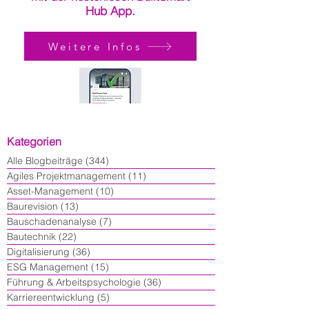
Hub App.
Weitere Infos
Kategorien
Alle Blogbeiträge
(344)
344 Beiträge
Agiles Projektmanagement
(11)
11 Beiträge
Asset-Management
(10)
10 Beiträge
Baurevision
(13)
13 Beiträge
Bauschadenanalyse
(7)
7 Beiträge
Bautechnik
(22)
22 Beiträge
Digitalisierung
(36)
36 Beiträge
ESG Management
(15)
15 Beiträge
Führung & Arbeitspsychologie
(36)
36 Beiträge
Karriereentwicklung
(5)
5 Beiträge