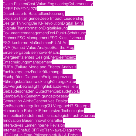
Claim-Risiken
Cost-Value-Engineering
Cybersecurity
DEEP DIVE
DIN 276
Datenbasierte Baustellensteuerung
Decision Intelligence
Deep Impact Leadership
Design Thinking
Die KI-Revolution
Digital Twins
Digitale Transformation
Digitalisierung
Dokumentenmanagement
Drei-Punkt-Schätzung
Drohnen
ESG Management
ESG-Klassifizierung
ESG-konforme Maßnahmen
EU AI Act
EVA (Earned-Value-Analyse)
Eat the Frog
Einzelvergabe
Eisenhower-Matrix
Energieeffizientes Design
Energieeffizienz
Entscheidungsmanagement
FMEA (Failure Mode and Effects Analysis
Fachkompetenz
Fachkräftemangel
Fischgräten-Diagramm
Freigabeprozess
Führungskräfteentwicklung
Führungskultur
GU-Vergabe
Gaslighting
Gebäude-Resilienz
Gebäudeschaden Gutachten
Gebäudetyp E
Gemba-Walk
Genehmigungsprozesse
Generation Alpha
Generatives Design
Großschadenregulierung
GÜ-Vergabe
HR-Strategie
Humanoide Robotik
IR
Immersive Technologien
Immobilienfonds
Immobilienstrategie
Infrastrukturbau
Innovation Bauen
Innovationsfallen
Interaktives Lernen
Interne Revision
Interner Zinsfuß (IRR)
IoT
Ishikawa-Diagramm
JIT (Just-in Time-Philosophie)
KI
KI & Robotik