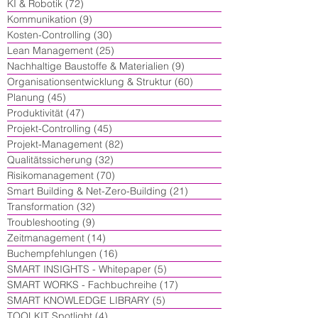
KI & Robotik
(72)
72 Beiträge
Kommunikation
(9)
9 Beiträge
Kosten-Controlling
(30)
30 Beiträge
Lean Management
(25)
25 Beiträge
Nachhaltige Baustoffe & Materialien
(9)
9 Beiträge
Organisationsentwicklung & Struktur
(60)
60 Beiträge
Planung
(45)
45 Beiträge
Produktivität
(47)
47 Beiträge
Projekt-Controlling
(45)
45 Beiträge
Projekt-Management
(82)
82 Beiträge
Qualitätssicherung
(32)
32 Beiträge
Risikomanagement
(70)
70 Beiträge
Smart Building & Net-Zero-Building
(21)
21 Beiträge
Transformation
(32)
32 Beiträge
Troubleshooting
(9)
9 Beiträge
Zeitmanagement
(14)
14 Beiträge
Buchempfehlungen
(16)
16 Beiträge
SMART INSIGHTS - Whitepaper
(5)
5 Beiträge
SMART WORKS - Fachbuchreihe
(17)
17 Beiträge
SMART KNOWLEDGE LIBRARY
(5)
5 Beiträge
TOOLKIT Spotlight
(4)
4 Beiträge