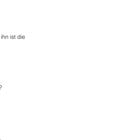
hn ist die 
?
.