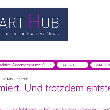
TSMART AI
MEDIATHEK
BLOG
INFORMATION
SMART
EDGE LIBRARY
SMART FOCUS
ÜBER UNS
SHOP
K
tive Wissensarbeit mit KI
KI Tools
SMART R
i
13 Min. Lesezeit
rmiert. Und trotzdem ents
icht an fehlenden Informationen scheitern, so