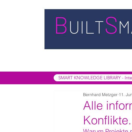
STARTSEITE
LEISTUNGEN
BUIL
SMART INSIGHTS
SMART KNOWL
SMART KNOWLEDGE LIBRARY - Interak
Bernhard Metzger
11. Jun
Alle info
Konflikte.
Warum Projekte n