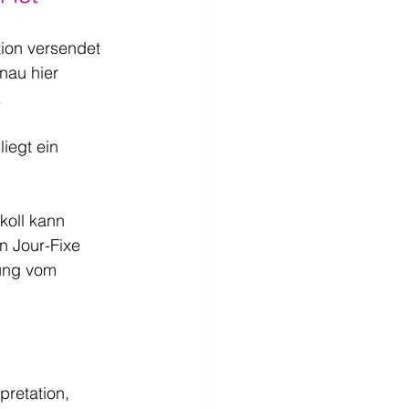
tion versendet 
nau hier 
.
iegt ein 
koll kann 
n Jour-Fixe 
lung vom 
retation, 