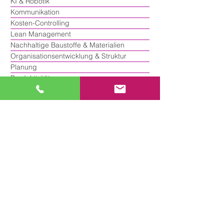
KI & Robotik
Kommunikation
Kosten-Controlling
Lean Management
Nachhaltige Baustoffe & Materialien
Organisationsentwicklung & Struktur
Planung
Produktivität
Projekt-Controlling
Projekt-Management
Qualitätssicherung
Risikomanagement
Smart Building & Net-Zero-Building
Transformation
Troubleshooting
Zeitmanagement
Buchempfehlungen
SMART INSIGHTS - Whitepaper
SMART WORKS - Fachbuchreihe
SMART KNOWLEDGE LIBRARY
TOOLKIT Spotlight