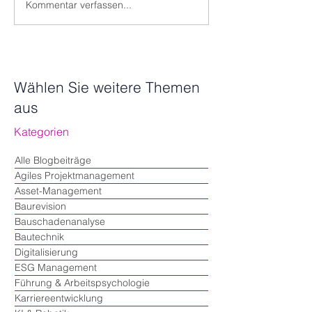
Kommentar verfassen...
Toolkit Spotlight: Lean &
Neuerscheinung
Agile - Methoden und
Agile im Bauwes
Werkzeuge für mehr
Schlüsselstrateg
Effizienz, Flexibilität und
effiziente Planu
Projekterfolg
Umsetzung“ von
Wählen Sie weitere Themen
Bernhard Metzg
aus
Kategorien
Alle Blogbeiträge
Agiles Projektmanagement
Asset-Management
Baurevision
Bauschadenanalyse
Bautechnik
Digitalisierung
ESG Management
Führung & Arbeitspsychologie
Karriereentwicklung