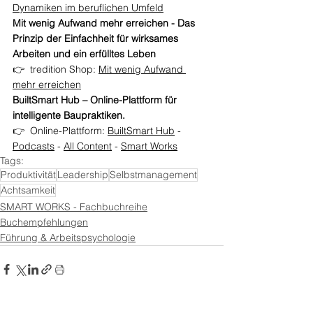
Dynamiken im beruflichen Umfeld
Mit wenig Aufwand mehr erreichen - Das 
Prinzip der Einfachheit für wirksames 
Arbeiten und ein erfülltes Leben
👉  tredition Shop: 
Mit wenig Aufwand 
mehr erreichen
BuiltSmart Hub – Online-Plattform für 
intelligente Baupraktiken. 
👉  Online-Plattform: 
BuiltSmart Hub
 - 
Podcasts
 - 
All Content
 - 
Smart Works
Tags:
Produktivität
Leadership
Selbstmanagement
Achtsamkeit
SMART WORKS - Fachbuchreihe
Buchempfehlungen
Führung & Arbeitspsychologie