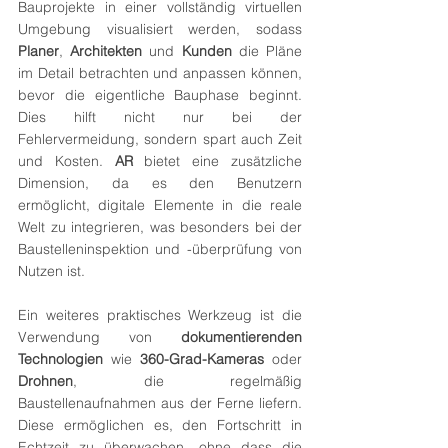
Bauprojekte in einer vollständig virtuellen 
Umgebung visualisiert werden, sodass 
Planer
, 
Architekten
 und 
Kunden
 die Pläne 
im Detail betrachten und anpassen können, 
bevor die eigentliche Bauphase beginnt. 
Dies hilft nicht nur bei der 
Fehlervermeidung, sondern spart auch Zeit 
und Kosten. 
AR
 bietet eine zusätzliche 
Dimension, da es den Benutzern 
ermöglicht, digitale Elemente in die reale 
Welt zu integrieren, was besonders bei der 
Baustelleninspektion und -überprüfung von 
Nutzen ist.
Ein weiteres praktisches Werkzeug ist die 
Verwendung von 
dokumentierenden 
Technologien
 wie 
360-Grad-Kameras 
oder 
Drohnen
, die regelmäßig 
Baustellenaufnahmen aus der Ferne liefern. 
Diese ermöglichen es, den Fortschritt in 
Echtzeit zu überwachen, ohne dass die 