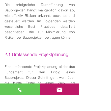
Die erfolgreiche Durchführung von 
Bauprojekten hängt maßgeblich davon ab, 
wie effektiv Risiken erkannt, bewertet und 
gesteuert werden. Im Folgenden werden 
wesentliche Best Practices detailliert 
beschrieben, die zur Minimierung von 
Risiken bei Bauprojekten beitragen können.
2.1 Umfassende Projektplanung
Eine umfassende Projektplanung bildet das 
Fundament für den Erfolg eines 
Bauprojekts. Dieser Schritt geht weit über 
die bloße Erstellung eines Zeit- und 
Kostenplans hinaus und umfasst mehrere 
entscheidende Aspekte:
Technische Planung:
 Die technische 
Planung legt den Grundstein für das 