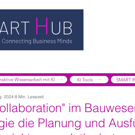
TSMART AI
MEDIATHEK
BLOG
INFORMATION
SMART
EDGE LIBRARY
SMART FOCUS
ÜBER UNS
SHOP
K
tive Wissensarbeit mit KI
KI Tools
SMART R
g. 2024
8 Min. Lesezeit
Collaboration" im Bauwese
gie die Planung und Aus