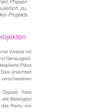
nen Phasen 
erlich zu, 
s Projekts 
projekten
he Vorteile mit 
nd Genauigkeit. 
aillierte Pläne 
ies erleichtert 
verschiedenen 
Digitale Tools 
alle Beteiligten 
 das Risiko von 