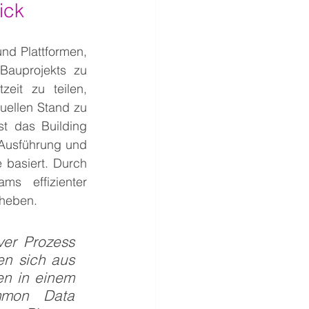
ick
nd Plattformen, 
auprojekts zu 
eit zu teilen, 
uellen Stand zu 
t das Building 
 Ausführung und 
basiert. Durch 
s effizienter 
eheben.
ver Prozess 
n sich aus 
n in einem 
mon Data 