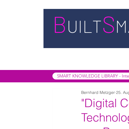
STARTSEITE
LEISTUNGEN
BUIL
SMART INSIGHTS
SMART KNOWL
SMART KNOWLEDGE LIBRARY - Interak
Bernhard Metzger
25. Au
"Digital 
Technolo