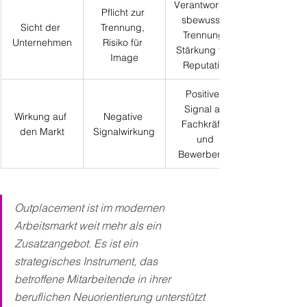
Verantwortung
Pflicht zur 
sbewusste 
Sicht der 
Trennung, 
Trennung, 
Unternehmen
Risiko für 
Stärkung von 
Image
Reputation
Positives 
Signal an 
Wirkung auf 
Negative 
Fachkräfte 
den Markt
Signalwirkung
und 
Bewerbende
Outplacement ist im modernen 
Arbeitsmarkt weit mehr als ein 
Zusatzangebot. Es ist ein 
strategisches Instrument, das 
betroffene Mitarbeitende in ihrer 
beruflichen Neuorientierung unterstützt 