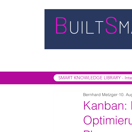
STARTSEITE
LEISTUNGEN
BUIL
SMART INSIGHTS
SMART KNOWL
SMART KNOWLEDGE LIBRARY - Interak
Bernhard Metzger
10. Au
Kanban: 
Optimier