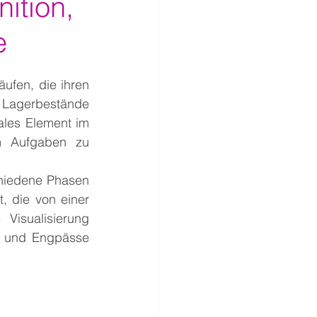
ition,
e
ufen, die ihren 
 Lagerbestände 
ales Element im 
m Aufgaben zu 
hiedene Phasen 
, die von einer 
isualisierung 
n und Engpässe 