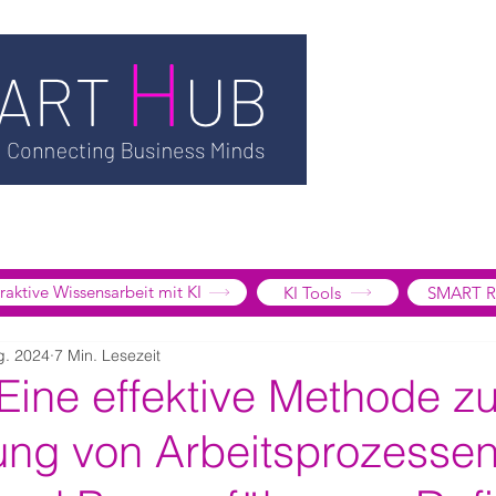
TSMART AI
MEDIATHEK
BLOG
INFORMATION
SMART
EDGE LIBRARY
SMART FOCUS
ÜBER UNS
SHOP
K
tive Wissensarbeit mit KI
KI Tools
SMART R
g. 2024
7 Min. Lesezeit
Eine effektive Methode zu
ung von Arbeitsprozessen