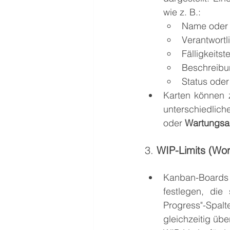
wie z. B.:
Name oder 
Verantwortl
Fälligkeitst
Beschreibu
Status oder 
Karten können z
unterschiedlich
oder 
Wartungsar
3. 
WIP-Limits (Wor
Kanban-Boards 
festlegen, die 
Progress"-Spalt
gleichzeitig übe