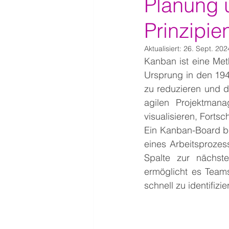
Planung u
Prinzipie
Aktualisiert:
26. Sept. 202
Kanban ist eine Met
Ursprung in den 194
zu reduzieren und di
agilen Projektman
visualisieren, Forts
Ein Kanban-Board be
eines Arbeitsprozes
Spalte zur nächste
ermöglicht es Teams
schnell zu identifizie