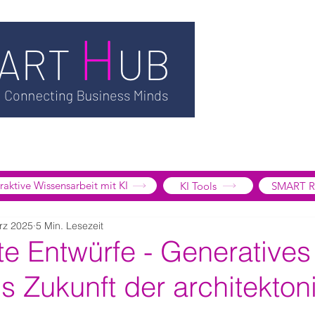
TSMART AI
MEDIATHEK
BLOG
INFORMATION
SMART
EDGE LIBRARY
SMART FOCUS
ÜBER UNS
SHOP
K
tive Wissensarbeit mit KI
KI Tools
SMART R
rz 2025
5 Min. Lesezeit
nte Entwürfe - Generatives
s Zukunft der architekto