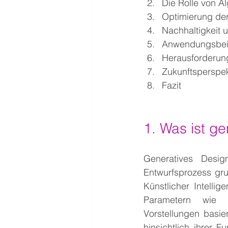
Die Rolle von A
Optimierung der
Nachhaltigkeit 
Anwendungsbeis
Herausforderun
Zukunftsperspek
Fazit
1. Was ist ge
Generatives Desig
Entwurfsprozess gru
Künstlicher Intelli
Parametern wie Ma
Vorstellungen basier
hinsichtlich ihrer F