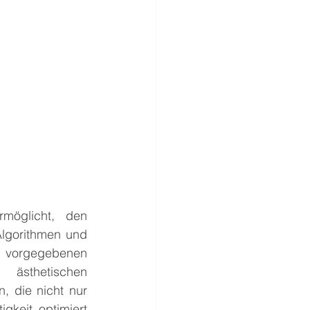
möglicht, den 
lgorithmen und 
uf vorgegebenen 
ästhetischen 
, die nicht nur 
gkeit optimiert 