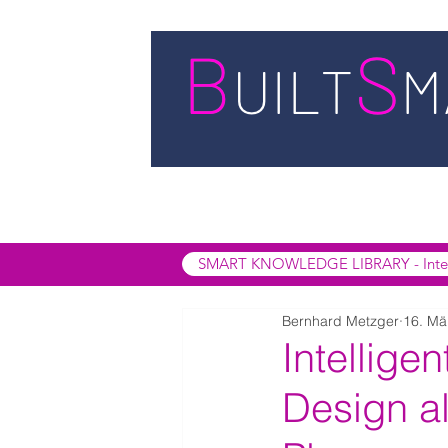
STARTSEITE
LEISTUNGEN
BUIL
SMART INSIGHTS
SMART KNOWL
SMART KNOWLEDGE LIBRARY - Interak
Bernhard Metzger
16. Mä
Intellige
Design al