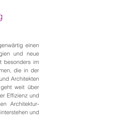
g 
genwärtig einen 
gien und neue 
t besonders im 
en, die in der 
und Architekten 
geht weit über 
 Effizienz und 
en Architektur-
nterstehen und 